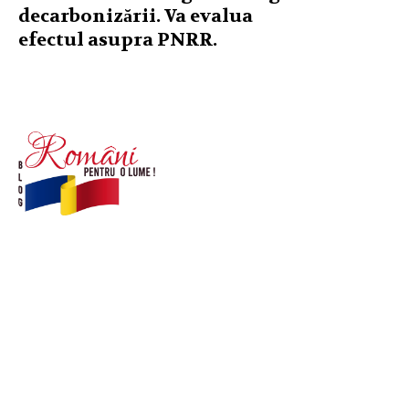
decarbonizării. Va evalua
efectul asupra PNRR.
© Acest site este creat si administrat de
romanipentruolume.ro
. Toate drepturile rezervate.
Link-uri utile