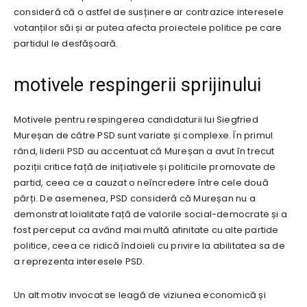
consideră că o astfel de susținere ar contrazice interesele
votanților săi și ar putea afecta proiectele politice pe care
partidul le desfășoară.
motivele respingerii sprijinului
Motivele pentru respingerea candidaturii lui Siegfried
Mureșan de către PSD sunt variate și complexe. În primul
rând, liderii PSD au accentuat că Mureșan a avut în trecut
poziții critice față de inițiativele și politicile promovate de
partid, ceea ce a cauzat o neîncredere între cele două
părți. De asemenea, PSD consideră că Mureșan nu a
demonstrat loialitate față de valorile social-democrate și a
fost perceput ca având mai multă afinitate cu alte partide
politice, ceea ce ridică îndoieli cu privire la abilitatea sa de
a reprezenta interesele PSD.
Un alt motiv invocat se leagă de viziunea economică și