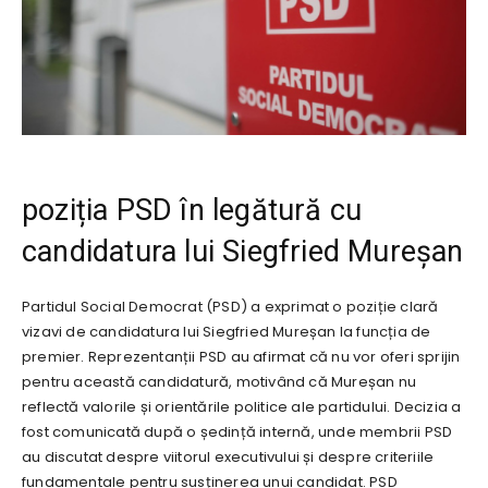
poziția PSD în legătură cu
candidatura lui Siegfried Mureșan
Partidul Social Democrat (PSD) a exprimat o poziție clară
vizavi de candidatura lui Siegfried Mureșan la funcția de
premier. Reprezentanții PSD au afirmat că nu vor oferi sprijin
pentru această candidatură, motivând că Mureșan nu
reflectă valorile și orientările politice ale partidului. Decizia a
fost comunicată după o ședință internă, unde membrii PSD
au discutat despre viitorul executivului și despre criteriile
fundamentale pentru susținerea unui candidat. PSD