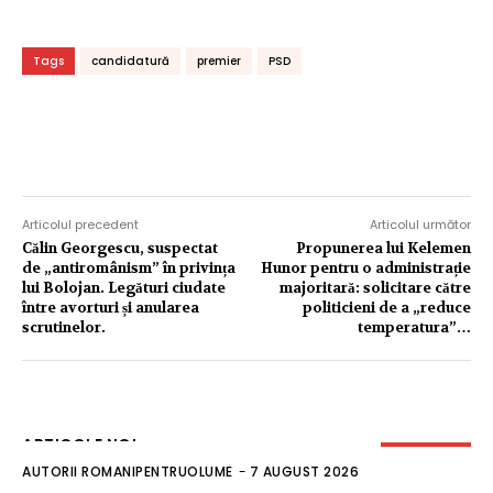
Tags
candidatură
premier
PSD
Articolul precedent
Articolul următor
Călin Georgescu, suspectat
Propunerea lui Kelemen
de „antiromânism” în privința
Hunor pentru o administrație
lui Bolojan. Legături ciudate
majoritară: solicitare către
între avorturi și anularea
politicieni de a „reduce
scrutinelor.
temperatura”…
ARTICOLE NOI
AUTORII ROMANIPENTRUOLUME
-
7 AUGUST 2026