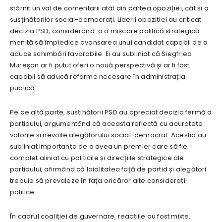
stârnit un val de comentarii atât din partea opoziției, cât și a
susținătorilor social-democrați. Liderii opoziției au criticat
decizia PSD, considerând-o o mișcare politică strategică
menită să împiedice avansarea unui candidat capabil de a
aduce schimbări favorabile. Ei au subliniat că Siegfried
Mureșan ar fi putut oferi o nouă perspectivă și ar fi fost
capabil să aducă reforme necesare în administrația
publică.
Pe de altă parte, susținătorii PSD au apreciat decizia fermă a
partidului, argumentând că aceasta reflectă cu acuratețe
valorile și nevoile alegătorului social-democrat. Aceștia au
subliniat importanța de a avea un premier care să fie
complet aliniat cu politicile și direcțiile strategice ale
partidului, afirmând că loialitatea față de partid și alegători
trebuie să prevaleze în fața oricăror alte considerații
politice.
În cadrul coaliției de guvernare, reacțiile au fost mixte.