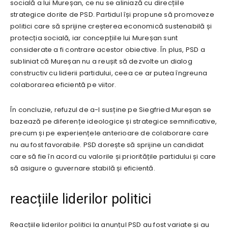
socială a lui Mureșan, ce nu se aliniază cu direcțiile
strategice dorite de PSD. Partidul își propune să promoveze
politici care să sprijine creșterea economică sustenabilă și
protecția socială, iar concepțiile lui Mureșan sunt
considerate a fi contrare acestor obiective. În plus, PSD a
subliniat că Mureșan nu a reușit să dezvolte un dialog
constructiv cu liderii partidului, ceea ce ar putea îngreuna
colaborarea eficientă pe viitor.
În concluzie, refuzul de a-l susține pe Siegfried Mureșan se
bazează pe diferențe ideologice și strategice semnificative,
precum și pe experiențele anterioare de colaborare care
nu au fost favorabile. PSD dorește să sprijine un candidat
care să fie în acord cu valorile și prioritățile partidului și care
să asigure o guvernare stabilă și eficientă.
reacțiile liderilor politici
Reacțiile liderilor politici la anunțul PSD au fost variate și au