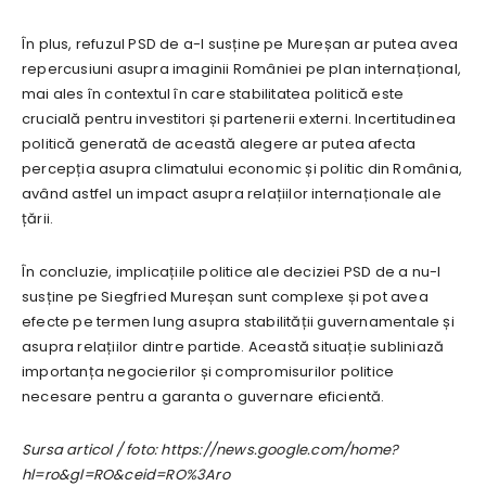
În plus, refuzul PSD de a-l susține pe Mureșan ar putea avea
repercusiuni asupra imaginii României pe plan internațional,
mai ales în contextul în care stabilitatea politică este
crucială pentru investitori și partenerii externi. Incertitudinea
politică generată de această alegere ar putea afecta
percepția asupra climatului economic și politic din România,
având astfel un impact asupra relațiilor internaționale ale
țării.
În concluzie, implicațiile politice ale deciziei PSD de a nu-l
susține pe Siegfried Mureșan sunt complexe și pot avea
efecte pe termen lung asupra stabilității guvernamentale și
asupra relațiilor dintre partide. Această situație subliniază
importanța negocierilor și compromisurilor politice
necesare pentru a garanta o guvernare eficientă.
Sursa articol / foto: https://news.google.com/home?
hl=ro&gl=RO&ceid=RO%3Aro