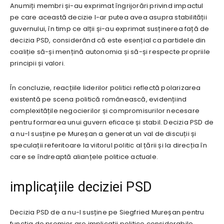
Anumiți membri și-au exprimat îngrijorări privind impactul
pe care această decizie l-ar putea avea asupra stabilității
guvernului, în timp ce alții și-au exprimat susținerea față de
decizia PSD, considerând că este esențial ca partidele din
coaliție să-și mențină autonomia și să-și respecte propriile
principii și valori.
În concluzie, reacțiile liderilor politici reflectă polarizarea
existentă pe scena politică românească, evidențiind
complexitățile negocierilor și compromisurilor necesare
pentru formarea unui guvern eficace și stabil. Decizia PSD de
a nu-l susține pe Mureșan a generat un val de discuții și
speculații referitoare la viitorul politic al țării și la direcția în
care se îndreaptă alianțele politice actuale.
implicațiile deciziei PSD
Decizia PSD de a nu-l susține pe Siegfried Mureșan pentru
funcția de premier are implicații politice considerabile