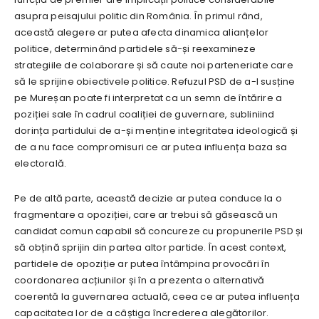
asupra peisajului politic din România. În primul rând,
această alegere ar putea afecta dinamica alianțelor
politice, determinând partidele să-și reexamineze
strategiile de colaborare și să caute noi parteneriate care
să le sprijine obiectivele politice. Refuzul PSD de a-l susține
pe Mureșan poate fi interpretat ca un semn de întărire a
poziției sale în cadrul coaliției de guvernare, subliniind
dorința partidului de a-și menține integritatea ideologică și
de a nu face compromisuri ce ar putea influența baza sa
electorală.
Pe de altă parte, această decizie ar putea conduce la o
fragmentare a opoziției, care ar trebui să găsească un
candidat comun capabil să concureze cu propunerile PSD și
să obțină sprijin din partea altor partide. În acest context,
partidele de opoziție ar putea întâmpina provocări în
coordonarea acțiunilor și în a prezenta o alternativă
coerentă la guvernarea actuală, ceea ce ar putea influența
capacitatea lor de a câștiga încrederea alegătorilor.