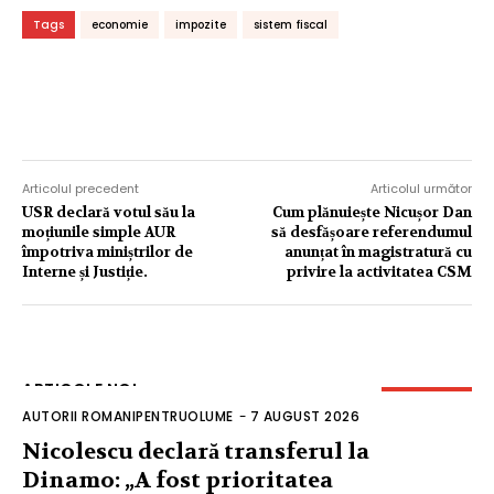
Tags
economie
impozite
sistem fiscal
Articolul precedent
Articolul următor
USR declară votul său la
Cum plănuiește Nicușor Dan
moțiunile simple AUR
să desfășoare referendumul
împotriva miniștrilor de
anunțat în magistratură cu
Interne și Justiție.
privire la activitatea CSM
ARTICOLE NOI
AUTORII ROMANIPENTRUOLUME
-
7 AUGUST 2026
Nicolescu declară transferul la
Dinamo: „A fost prioritatea