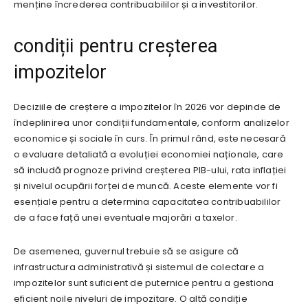
menține încrederea contribuabililor și a investitorilor.
condiții pentru creșterea
impozitelor
Deciziile de creștere a impozitelor în 2026 vor depinde de
îndeplinirea unor condiții fundamentale, conform analizelor
economice și sociale în curs. În primul rând, este necesară
o evaluare detaliată a evoluției economiei naționale, care
să includă prognoze privind creșterea PIB-ului, rata inflației
și nivelul ocupării forței de muncă. Aceste elemente vor fi
esențiale pentru a determina capacitatea contribuabililor
de a face față unei eventuale majorări a taxelor.
De asemenea, guvernul trebuie să se asigure că
infrastructura administrativă și sistemul de colectare a
impozitelor sunt suficient de puternice pentru a gestiona
eficient noile niveluri de impozitare. O altă condiție