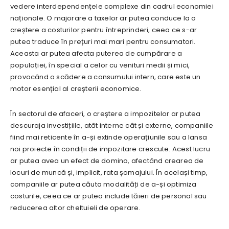
vedere interdependențele complexe din cadrul economiei
naționale. O majorare a taxelor ar putea conduce la o
creștere a costurilor pentru întreprinderi, ceea ce s-ar
putea traduce în prețuri mai mari pentru consumatori.
Aceasta ar putea afecta puterea de cumpărare a
populației, în special a celor cu venituri medii și mici,
provocând o scădere a consumului intern, care este un
motor esențial al creșterii economice.
În sectorul de afaceri, o creștere a impozitelor ar putea
descuraja investițiile, atât interne cât și externe, companiile
fiind mai reticente în a-și extinde operațiunile sau a lansa
noi proiecte în condiții de impozitare crescute. Acest lucru
ar putea avea un efect de domino, afectând crearea de
locuri de muncă și, implicit, rata șomajului. În același timp,
companiile ar putea căuta modalități de a-și optimiza
costurile, ceea ce ar putea include tăieri de personal sau
reducerea altor cheltuieli de operare.