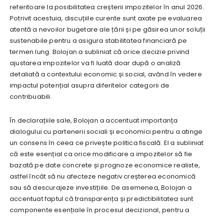
referitoare la posibilitatea creșterii impozitelor în anul 2026.
Potrivit acestuia, discuțiile curente sunt axate pe evaluarea
atentă a nevoilor bugetare ale țării și pe găsirea unor soluții
sustenabile pentru a asigura stabilitatea financiară pe
termen lung. Bolojan a subliniat că orice decizie privind
ajustarea impozitelor va fi luată doar după o analiză
detaliată a contextului economic și social, având în vedere
impactul potențial asupra diferitelor categorii de
contribuabili.
În declarațiile sale, Bolojan a accentuat importanța
dialogului cu partenerii sociali și economici pentru a atinge
un consens în ceea ce privește politica fiscală. El a subliniat
că este esențial ca orice modificare a impozitelor să fie
bazată pe date concrete și prognoze economice realiste,
astfel încât să nu afecteze negativ creșterea economică
sau să descurajeze investițiile. De asemenea, Bolojan a
accentuat faptul că transparența și predictibilitatea sunt
componente esențiale în procesul decizional, pentru a