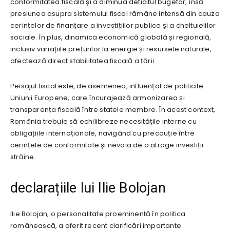
conformitatea fiscală și a diminua deficitul bugetar, însă
presiunea asupra sistemului fiscal rămâne intensă din cauza
cerințelor de finanțare a investițiilor publice și a cheltuielilor
sociale. În plus, dinamica economică globală și regională,
inclusiv variațiile prețurilor la energie și resursele naturale,
afectează direct stabilitatea fiscală a țării.
Peisajul fiscal este, de asemenea, influențat de politicile
Uniunii Europene, care încurajează armonizarea și
transparența fiscală între statele membre. În acest context,
România trebuie să echilibreze necesitățile interne cu
obligațiile internaționale, navigând cu precauție între
cerințele de conformitate și nevoia de a atrage investiții
străine.
declarațiile lui Ilie Bolojan
Ilie Bolojan, o personalitate proeminentă în politica
românească, a oferit recent clarificări importante