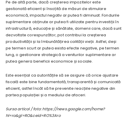
Pe de altă parte, dacă creșterea impozitelor este
gestionată eficient și însoțită de măsuri de stimulare
economică, impactul negativ ar putea fi diminuat. Fondurile
suplimentare obținute ar putea fi utilizate pentru investiții în
infrastructură, educație și sănătate, domenii care, dacă sunt
dezvoltate corespunzător, pot contribui la creșterea
productivității și la îmbunătățirea calității vieții. Astfel, deși
pe termen scurt ar putea exista efecte negative, pe termen
lung, o gestionare strategică a veniturilor suplimentare ar
putea genera beneficii economice și sociale.
Este esențial ca autoritățile să se asigure că orice ajustare
fiscală este bine fundamentată, transparentă și comunicată
eficient, astfel încât să fie prevenite reacțiile negative din
partea populației și a mediului de afaceri.
Sursa articol / foto: https://news.google.com/home?
hl=ro&gl=RO&ceid=RO%3Aro