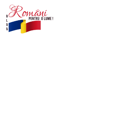
© Acest site este creat si administrat de
romanipentruolume.ro
. Toate drepturile rezervate.
Link-uri utile
POLITICĂ DE CONFIDENȚIALITATE –
ROMANIAPENTRUOLUME.RO
CONTACT ROMANIPENTRUOLUME.RO
POLITICA DE COOKIES (GDPR)