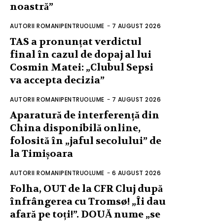
noastră”
AUTORII ROMANIPENTRUOLUME
-
7 AUGUST 2026
TAS a pronunțat verdictul
final în cazul de dopaj al lui
Cosmin Matei: „Clubul Sepsi
va accepta decizia”
AUTORII ROMANIPENTRUOLUME
-
7 AUGUST 2026
Aparatură de interferență din
China disponibilă online,
folosită în „jaful secolului” de
la Timișoara
AUTORII ROMANIPENTRUOLUME
-
6 AUGUST 2026
Folha, OUT de la CFR Cluj după
înfrângerea cu Tromsø! „Îi dau
afară pe toți!”. DOUĂ nume „se