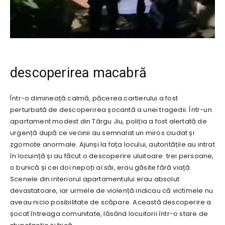
descoperirea macabră
Într-o dimineață calmă, păcerea cartierului a fost
perturbată de descoperirea șocantă a unei tragedii. Într-un
apartament modest din Târgu Jiu, poliția a fost alertată de
urgență după ce vecinii au semnalat un miros ciudat și
zgomote anormale. Ajunși la fața locului, autoritățile au intrat
în locuință și au făcut o descoperire uluitoare: trei persoane,
o bunică și cei doi nepoți ai săi, erau găsite fără viață.
Scenele din interiorul apartamentului erau absolut
devastatoare, iar urmele de violență indicau că victimele nu
aveau nicio posibilitate de scăpare. Această descoperire a
șocat întreaga comunitate, lăsând locuitorii într-o stare de