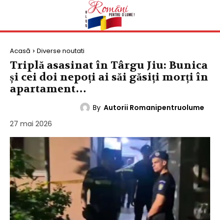
Acasă
Diverse noutati
Triplă asasinat în Târgu Jiu: Bunica
și cei doi nepoți ai săi găsiți morți în
apartament…
By
Autorii Romanipentruolume
DIVERSE NOUTATI
27 mai 2026