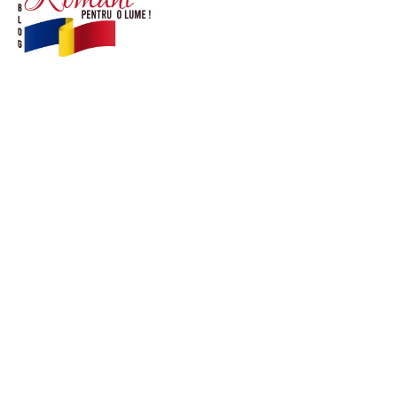
© Acest site este creat si administrat de
romanipentruolume.ro
. Toate drepturile rezervate.
Link-uri utile
POLITICĂ DE CONFIDENȚIALITATE –
ROMANIAPENTRUOLUME.RO
CONTACT ROMANIPENTRUOLUME.RO
POLITICA DE COOKIES (GDPR)
Ultimele postari: