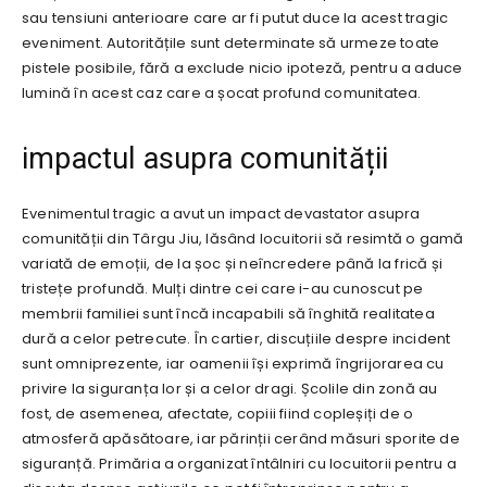
sau tensiuni anterioare care ar fi putut duce la acest tragic
eveniment. Autoritățile sunt determinate să urmeze toate
pistele posibile, fără a exclude nicio ipoteză, pentru a aduce
lumină în acest caz care a șocat profund comunitatea.
impactul asupra comunității
Evenimentul tragic a avut un impact devastator asupra
comunității din Târgu Jiu, lăsând locuitorii să resimtă o gamă
variată de emoții, de la șoc și neîncredere până la frică și
tristețe profundă. Mulți dintre cei care i-au cunoscut pe
membrii familiei sunt încă incapabili să înghită realitatea
dură a celor petrecute. În cartier, discuțiile despre incident
sunt omniprezente, iar oamenii își exprimă îngrijorarea cu
privire la siguranța lor și a celor dragi. Școlile din zonă au
fost, de asemenea, afectate, copiii fiind copleșiți de o
atmosferă apăsătoare, iar părinții cerând măsuri sporite de
siguranță. Primăria a organizat întâlniri cu locuitorii pentru a