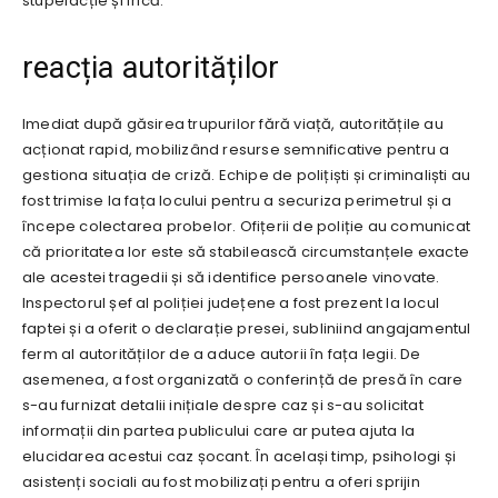
stupefacție și frică.
reacția autorităților
Imediat după găsirea trupurilor fără viață, autoritățile au
acționat rapid, mobilizând resurse semnificative pentru a
gestiona situația de criză. Echipe de polițiști și criminaliști au
fost trimise la fața locului pentru a securiza perimetrul și a
începe colectarea probelor. Ofițerii de poliție au comunicat
că prioritatea lor este să stabilească circumstanțele exacte
ale acestei tragedii și să identifice persoanele vinovate.
Inspectorul șef al poliției județene a fost prezent la locul
faptei și a oferit o declarație presei, subliniind angajamentul
ferm al autorităților de a aduce autorii în fața legii. De
asemenea, a fost organizată o conferință de presă în care
s-au furnizat detalii inițiale despre caz și s-au solicitat
informații din partea publicului care ar putea ajuta la
elucidarea acestui caz șocant. În același timp, psihologi și
asistenți sociali au fost mobilizați pentru a oferi sprijin