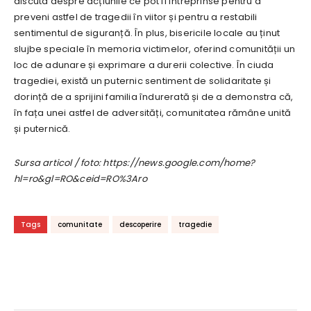
discuta despre acțiunile ce pot fi întreprinse pentru a
preveni astfel de tragedii în viitor și pentru a restabili
sentimentul de siguranță. În plus, bisericile locale au ținut
slujbe speciale în memoria victimelor, oferind comunității un
loc de adunare și exprimare a durerii colective. În ciuda
tragediei, există un puternic sentiment de solidaritate și
dorință de a sprijini familia îndurerată și de a demonstra că,
în fața unei astfel de adversități, comunitatea rămâne unită
și puternică.
Sursa articol / foto: https://news.google.com/home?
hl=ro&gl=RO&ceid=RO%3Aro
Tags
comunitate
descoperire
tragedie