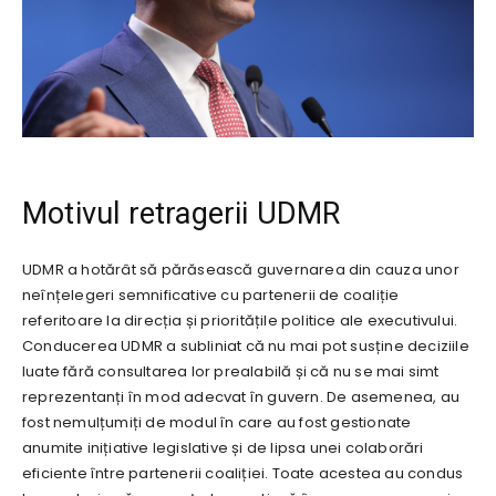
Motivul retragerii UDMR
UDMR a hotărât să părăsească guvernarea din cauza unor
neînțelegeri semnificative cu partenerii de coaliție
referitoare la direcția și prioritățile politice ale executivului.
Conducerea UDMR a subliniat că nu mai pot susține deciziile
luate fără consultarea lor prealabilă și că nu se mai simt
reprezentanți în mod adecvat în guvern. De asemenea, au
fost nemulțumiți de modul în care au fost gestionate
anumite inițiative legislative și de lipsa unei colaborări
eficiente între partenerii coaliției. Toate acestea au condus