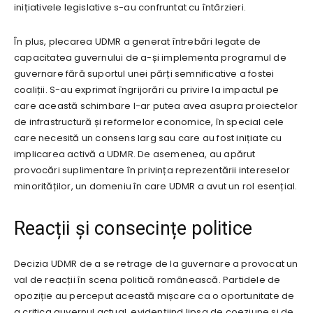
inițiativele legislative s-au confruntat cu întârzieri.
În plus, plecarea UDMR a generat întrebări legate de
capacitatea guvernului de a-și implementa programul de
guvernare fără suportul unei părți semnificative a fostei
coaliții. S-au exprimat îngrijorări cu privire la impactul pe
care această schimbare l-ar putea avea asupra proiectelor
de infrastructură și reformelor economice, în special cele
care necesită un consens larg sau care au fost inițiate cu
implicarea activă a UDMR. De asemenea, au apărut
provocări suplimentare în privința reprezentării intereselor
minorităților, un domeniu în care UDMR a avut un rol esențial.
Reacții și consecințe politice
Decizia UDMR de a se retrage de la guvernare a provocat un
val de reacții în scena politică românească. Partidele de
opoziție au perceput această mișcare ca o oportunitate de
a critica guvernul actual, evidențiind lipsa de coeziune și de