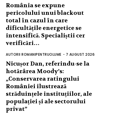
România se expune
pericolului unui blackout
total în cazul în care
dificultățile energetice se
intensifică. Specialiștii cer
verificări…
AUTORII ROMANIPENTRUOLUME
-
7 AUGUST 2026
Nicușor Dan, referindu-se la
hotărârea Moody’s:
„Conservarea ratingului
României ilustrează
străduințele instituțiilor, ale
populației și ale sectorului
privat”