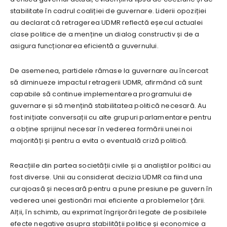
stabilitate în cadrul coaliției de guvernare. Liderii opoziției
au declarat că retragerea UDMR reflectă eșecul actualei
clase politice de a menține un dialog constructiv și de a
asigura funcționarea eficientă a guvernului.
De asemenea, partidele rămase la guvernare au încercat
să diminueze impactul retragerii UDMR, afirmând că sunt
capabile să continue implementarea programului de
guvernare și să mențină stabilitatea politică necesară. Au
fost inițiate conversații cu alte grupuri parlamentare pentru
a obține sprijinul necesar în vederea formării unei noi
majorități și pentru a evita o eventuală criză politică.
Reacțiile din partea societății civile și a analiștilor politici au
fost diverse. Unii au considerat decizia UDMR ca fiind una
curajoasă și necesară pentru a pune presiune pe guvern în
vederea unei gestionări mai eficiente a problemelor țării.
Alții, în schimb, au exprimat îngrijorări legate de posibilele
efecte negative asupra stabilității politice și economice a