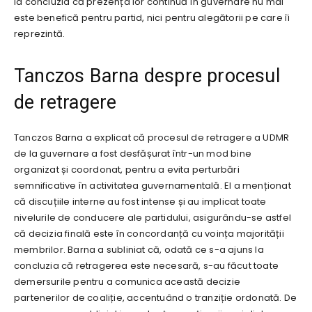
la concluzia că prezența lor continuă în guvernare nu mai
este benefică pentru partid, nici pentru alegătorii pe care îi
reprezintă.
Tanczos Barna despre procesul
de retragere
Tanczos Barna a explicat că procesul de retragere a UDMR
de la guvernare a fost desfășurat într-un mod bine
organizat și coordonat, pentru a evita perturbări
semnificative în activitatea guvernamentală. El a menționat
că discuțiile interne au fost intense și au implicat toate
nivelurile de conducere ale partidului, asigurându-se astfel
că decizia finală este în concordanță cu voința majorității
membrilor. Barna a subliniat că, odată ce s-a ajuns la
concluzia că retragerea este necesară, s-au făcut toate
demersurile pentru a comunica această decizie
partenerilor de coaliție, accentuând o tranziție ordonată. De