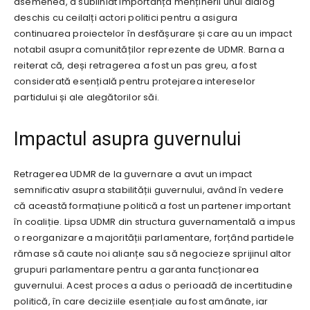
asemenea, a subliniat importanța menținerii unui dialog
deschis cu ceilalți actori politici pentru a asigura
continuarea proiectelor în desfășurare și care au un impact
notabil asupra comunităților reprezente de UDMR. Barna a
reiterat că, deși retragerea a fost un pas greu, a fost
considerată esențială pentru protejarea intereselor
partidului și ale alegătorilor săi.
Impactul asupra guvernului
Retragerea UDMR de la guvernare a avut un impact
semnificativ asupra stabilității guvernului, având în vedere
că această formațiune politică a fost un partener important
în coaliție. Lipsa UDMR din structura guvernamentală a impus
o reorganizare a majorității parlamentare, forțând partidele
rămase să caute noi alianțe sau să negocieze sprijinul altor
grupuri parlamentare pentru a garanta funcționarea
guvernului. Acest proces a adus o perioadă de incertitudine
politică, în care deciziile esențiale au fost amânate, iar