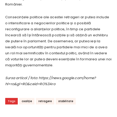
României.
Consecințele politice ale acestei retrageri ar putea include
o intensificare a negocierilor politice și o posibilă
reconfigurare a alianțelor politice, în timp ce partidele
încearcă să își întărească pozițiile și să obțină un echilibru
de putere în parlament. De asemenea, ar putea ieși la
iveală noi oportunități pentru partidele mai mici de a avea
un rol mai semnificativ în contextul politic, având în vedere
că voturile lor ar putea deveni esențiale în formarea unei noi
majorități guvernamentale.
Sursa articol / foto: https://news.google.com/home?
hl=ro&gl=RO&ceid=RO%3Aro
Tags
coaliție
retragere
stabilitate