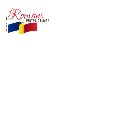
© Acest site este creat si administrat de
romanipentruolume.ro
. Toate drepturile rezervate.
Link-uri utile
POLITICĂ DE CONFIDENȚIALITATE –
ROMANIAPENTRUOLUME.RO
CONTACT ROMANIPENTRUOLUME.RO
POLITICA DE COOKIES (GDPR)