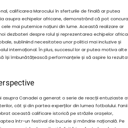
onal, calificarea Marocului în sferturile de finală ar putea
ia asupra echipelor africane, demonstrând că pot concur
u cele mai puternice națiuni din lume. Această realizare ar
oi dezbateri despre rolul și reprezentarea echipelor afric
obale, subliniind necesitatea unor politici mai incluzive și
alul internațional. În plus, succesul lor ar putea motiva alte
să își îmbunătățească performanțele și să aspire la rezulta
perspective
ui asupra Canadei a generat o serie de reacții entuziaste a
rilor, cât și din partea experților din lumea fotbalului. Fanii
rat această calificare istorică pe străzile orașelor,
ptea într-un festival de bucurie și mândrie națională. Pe