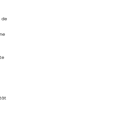
a de
ane
te
tât