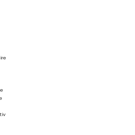
ire
te
e
tiv