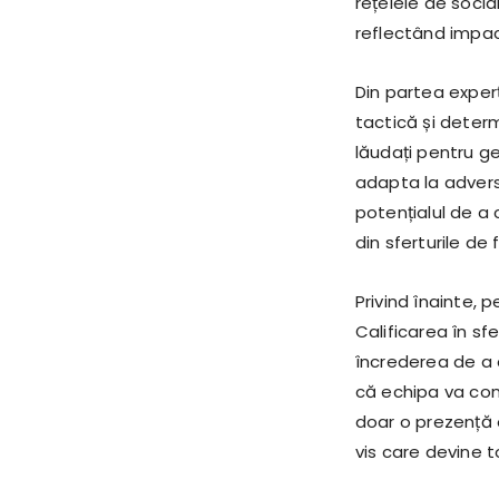
rețelele de social
reflectând impac
Din partea experț
tactică și determ
lăudați pentru g
adapta la adversa
potențialul de a 
din sferturile de f
Privind înainte,
Calificarea în sfe
încrederea de a d
că echipa va con
doar o prezență on
vis care devine to