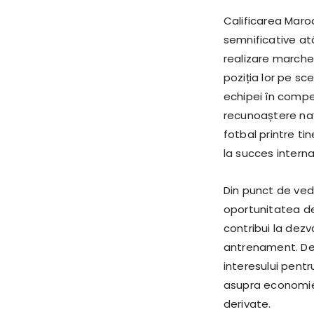
Calificarea Maroc
semnificative at
realizare marche
poziția lor pe sc
echipei în compe
recunoaștere naț
fotbal printre ti
la succes interna
Din punct de ved
oportunitatea de
contribui la dezv
antrenament. De
interesului pentr
asupra economiei 
derivate.