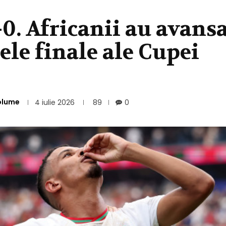
0. Africanii au avansa
zele finale ale Cupei
olume
4 iulie 2026
89
0