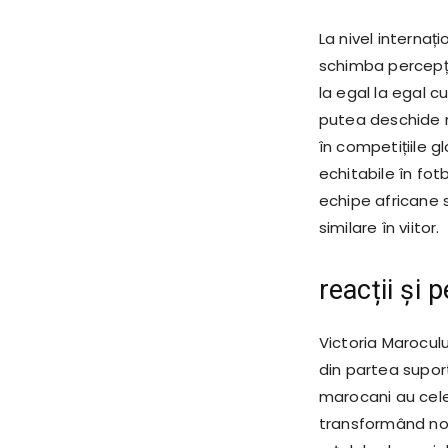
La nivel internați
schimba percepț
la egal la egal c
putea deschide n
în competițiile gl
echitabile în fotb
echipe africane 
similare în viitor.
reacții și 
Victoria Marocul
din partea suporte
marocani au celeb
transformând noa