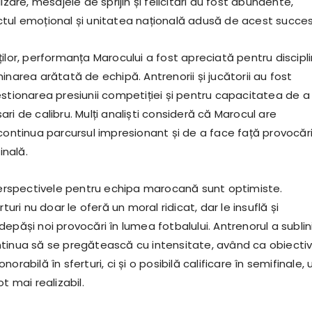
izare, mesajele de sprijin și felicitări au fost abundente,
tul emoțional și unitatea națională adusă de acest succes
ilor, performanța Marocului a fost apreciată pentru discipl
inarea arătată de echipă. Antrenorii și jucătorii au fost
estionarea presiunii competiției și pentru capacitatea de a
ri de calibru. Mulți analiști consideră că Marocul are
continua parcursul impresionant și de a face față provocări
inală.
 perspectivele pentru echipa marocană sunt optimiste.
rturi nu doar le oferă un moral ridicat, dar le insuflă și
epăși noi provocări în lumea fotbalului. Antrenorul a sublin
tinua să se pregătească cu intensitate, având ca obiectiv
orabilă în sferturi, ci și o posibilă calificare în semifinale, 
t mai realizabil.