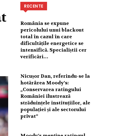
RECENTE
t
România se expune
pericolului unui blackout
total în cazul în care
dificultățile energetice se
intensifică. Specialiștii cer
verificări…
Nicușor Dan, referindu-se la
hotărârea Moody’s:
„Conservarea ratingului
României ilustrează
străduințele instituțiilor, ale
populației și ale sectorului
privat”
Moody’s menține ratingul