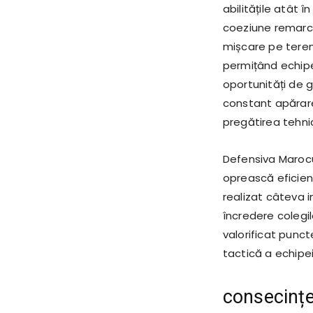
abilitățile atât 
coeziune remarcab
mișcare pe teren 
permițând echipe
oportunități de g
constant apărarea
pregătirea tehnic
Defensiva Marocu
oprească eficien
realizat câteva i
încredere colegil
valorificat puncte
tactică a echipei
consecințel