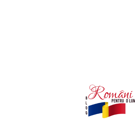
Afaceri si Industrii
Diverse noutati
Sanatate / Hobby