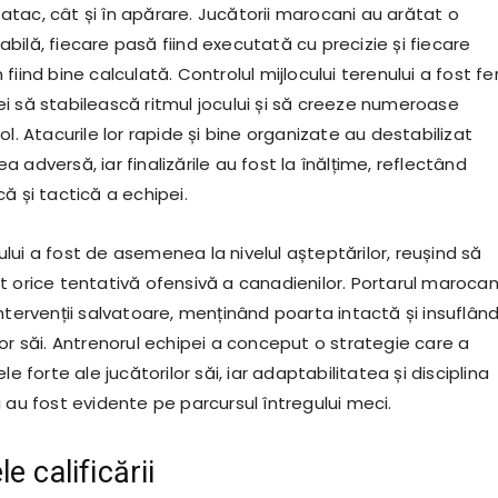
în atac, cât și în apărare. Jucătorii marocani au arătat o
ilă, fiecare pasă fiind executată cu precizie și fiecare
fiind bine calculată. Controlul mijlocului terenului a fost fe
i să stabilească ritmul jocului și să creeze numeroase
ol. Atacurile lor rapide și bine organizate au destabilizat
 adversă, iar finalizările au fost la înălțime, reflectând
ă și tactică a echipei.
lui a fost de asemenea la nivelul așteptărilor, reușind să
t orice tentativă ofensivă a canadienilor. Portarul marocan
ntervenții salvatoare, menținând poarta intactă și insuflân
or săi. Antrenorul echipei a conceput o strategie care a
le forte ale jucătorilor săi, iar adaptabilitatea și disciplina
 au fost evidente pe parcursul întregului meci.
e calificării