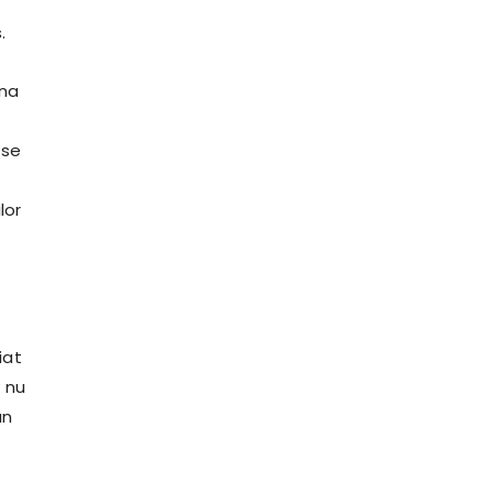
.
ina
 se
lor
iat
 nu
un