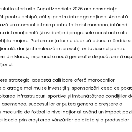
ului în sferturile Cupei Mondiale 2026 are consecințe
ât pentru echipă, cât și pentru întreaga națiune. Această
ază un moment istoric pentru fotbalul marocan, întărind
ena internațională și evidențiind progresele constante ale
tițiile majore. Performanța lor nu doar că aduce mândrie și
ională, dar și stimulează interesul și entuziasmul pentru
nerii din Maroc, inspirând o nouă generație de jucători să asp
țional.
ere strategic, această calificare oferă marocanilor
 a atrage mai multe investiții și sponsorizări, ceea ce poa
oltarea infrastructurii sportive și îmbunătățirea condițiilor d
 asemenea, succesul lor ar putea genera o creștere a
u meciurile de fotbal la nivel național, având un impact pozi
locale prin creșterea vânzărilor de bilete și a produselor