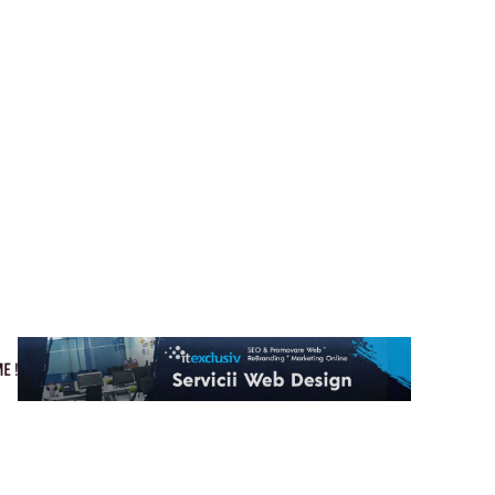
Cultura si Entertainment
Home & Deco
Tech