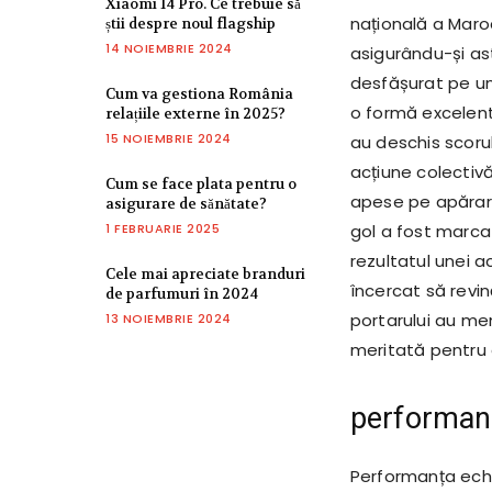
Xiaomi 14 Pro. Ce trebuie să
națională a Maroc
știi despre noul flagship
14 NOIEMBRIE 2024
asigurându-și astf
desfășurat pe un
Cum va gestiona România
o formă excelentă
relațiile externe în 2025?
15 NOIEMBRIE 2024
au deschis scorul
acțiune colectiv
Cum se face plata pentru o
apese pe apărare
asigurare de sănătate?
1 FEBRUARIE 2025
gol a fost marcat 
rezultatul unei a
Cele mai apreciate branduri
încercat să revin
de parfumuri în 2024
portarului au men
13 NOIEMBRIE 2024
meritată pentru 
performanț
Performanța echi