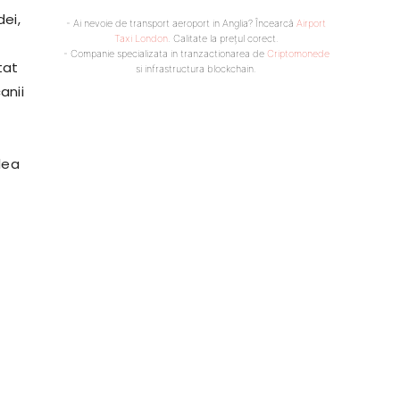
dei,
- Ai nevoie de transport aeroport in Anglia? Încearcă
Airport
Taxi London
. Calitate la prețul corect.
- Companie specializata in tranzactionarea de
Criptomonede
tat
si infrastructura blockchain.
anii
lea