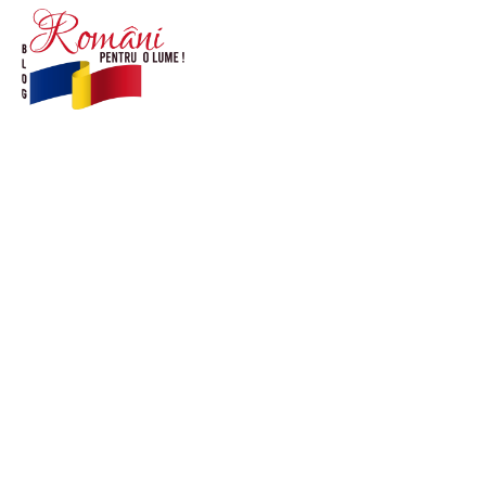
© Acest site este creat si administrat de
romanipentruolume.ro
. Toate drepturile rezervate.
Link-uri utile
POLITICĂ DE CONFIDENȚIALITATE –
ROMANIAPENTRUOLUME.RO
CONTACT ROMANIPENTRUOLUME.RO
POLITICA DE COOKIES (GDPR)