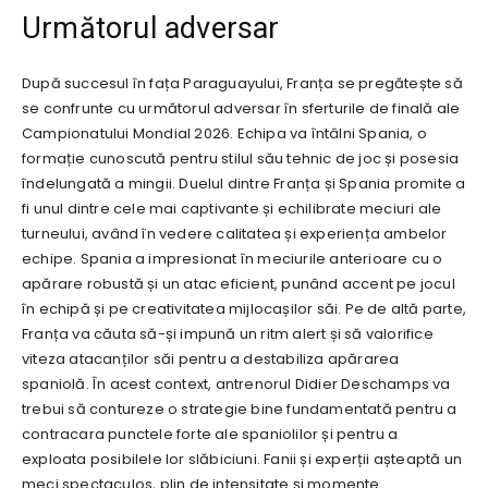
Următorul adversar
După succesul în fața Paraguayului, Franța se pregătește să
se confrunte cu următorul adversar în sferturile de finală ale
Campionatului Mondial 2026. Echipa va întâlni Spania, o
formație cunoscută pentru stilul său tehnic de joc și posesia
îndelungată a mingii. Duelul dintre Franța și Spania promite a
fi unul dintre cele mai captivante și echilibrate meciuri ale
turneului, având în vedere calitatea și experiența ambelor
echipe. Spania a impresionat în meciurile anterioare cu o
apărare robustă și un atac eficient, punând accent pe jocul
în echipă și pe creativitatea mijlocașilor săi. Pe de altă parte,
Franța va căuta să-și impună un ritm alert și să valorifice
viteza atacanților săi pentru a destabiliza apărarea
spaniolă. În acest context, antrenorul Didier Deschamps va
trebui să contureze o strategie bine fundamentată pentru a
contracara punctele forte ale spaniolilor și pentru a
exploata posibilele lor slăbiciuni. Fanii și experții așteaptă un
meci spectaculos, plin de intensitate și momente