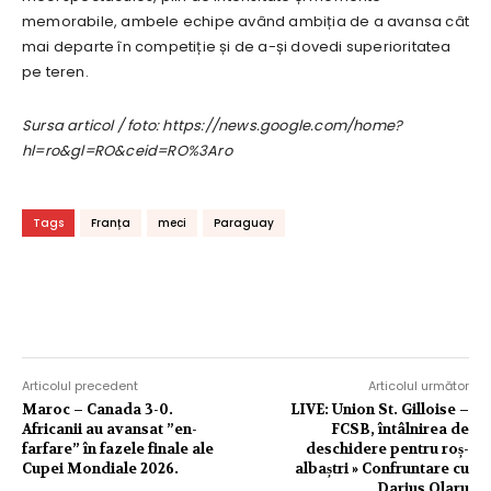
memorabile, ambele echipe având ambiția de a avansa cât
mai departe în competiție și de a-și dovedi superioritatea
pe teren.
Sursa articol / foto: https://news.google.com/home?
hl=ro&gl=RO&ceid=RO%3Aro
Tags
Franța
meci
Paraguay
Articolul precedent
Articolul următor
Maroc – Canada 3-0.
LIVE: Union St. Gilloise –
Africanii au avansat ”en-
FCSB, întâlnirea de
farfare” în fazele finale ale
deschidere pentru roș-
Cupei Mondiale 2026.
albaștri » Confruntare cu
Darius Olaru