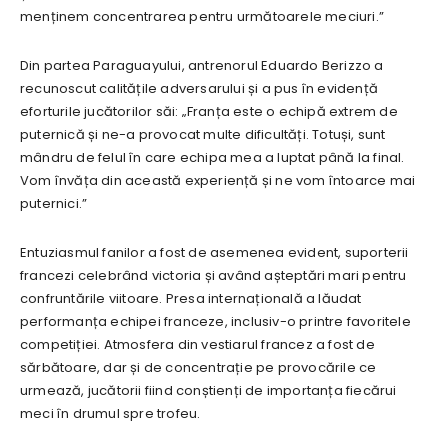
menținem concentrarea pentru următoarele meciuri.”
Din partea Paraguayului, antrenorul Eduardo Berizzo a
recunoscut calitățile adversarului și a pus în evidență
eforturile jucătorilor săi: „Franța este o echipă extrem de
puternică și ne-a provocat multe dificultăți. Totuși, sunt
mândru de felul în care echipa mea a luptat până la final.
Vom învăța din această experiență și ne vom întoarce mai
puternici.”
Entuziasmul fanilor a fost de asemenea evident, suporterii
francezi celebrând victoria și având așteptări mari pentru
confruntările viitoare. Presa internațională a lăudat
performanța echipei franceze, inclusiv-o printre favoritele
competiției. Atmosfera din vestiarul francez a fost de
sărbătoare, dar și de concentrație pe provocările ce
urmează, jucătorii fiind conștienți de importanța fiecărui
meci în drumul spre trofeu.