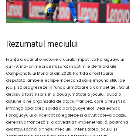
Rezumatul meciului
Franța a obținut o victorie crucială împotriva Paraguayului
cu 1-0, într-un meci desfășurat în optimile de finală ale
Campionatului Mondial din 2026. Partida a fost foarte
disputată, ambele echipe încercând să-și impună stilul de
joc și să progreseze în runda următoare a competiției. Golul
decisiv a fost înscris în a doua jumătate a jocului, după o
acțiune bine organizată de atacul francez, care a reușit să
înfrângă apărarea solidă a paraguayenilor. Deși echipa
Paraguayului a încercat să egaleze și a avut câteva ocazii,
defensiva franceză s-a dovedit a fi impenetrabilă, păstrând
avantajul până la finalul meciului. Intensitatea jocului și