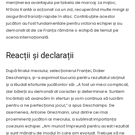
menținerea avantajului pe tabela de marcaj. La mijloc,
N’Golo Kanté a acționat ca un zid, recuperând multe mingii și
asigurând tranziții rapide în atac. Contribuțiile acestor
jucători au fost fundamentale pentru victoria echipei și au
demonstrat de ce Franța rămâne o echipă de temut pe
scena internațională.
Reacții și declarații
După finalul meciului, selecționerul Franței, Didier
Deschamps, și-a exprimat bucuria pentru rezultatul obținut
și a lăudat eforturile jucătorilor săi. „A fost un meci complicat,
dar băieții au demonstrat caracter și determinare. Suntem
încântați să avansăm în sferturi și vom continua să lucrăm
pentru a ne perfecționa jocul,” a spus Deschamps. De
asemenea, Antoine Griezmann, unul dintre cei mai
proeminenți jucători ai meciului, a subliniat importanța
coeziunii echipei: „Am muncit împreună pentru acest rezultat
și sunt mândru de modul în care am evoluat. Trebuie să ne