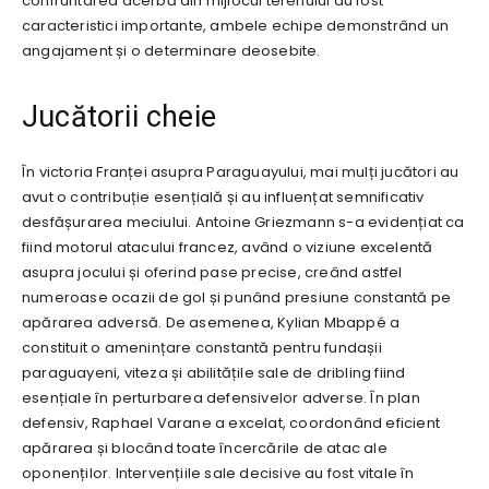
confruntarea acerbă din mijlocul terenului au fost
caracteristici importante, ambele echipe demonstrând un
angajament și o determinare deosebite.
Jucătorii cheie
În victoria Franței asupra Paraguayului, mai mulți jucători au
avut o contribuție esențială și au influențat semnificativ
desfășurarea meciului. Antoine Griezmann s-a evidențiat ca
fiind motorul atacului francez, având o viziune excelentă
asupra jocului și oferind pase precise, creând astfel
numeroase ocazii de gol și punând presiune constantă pe
apărarea adversă. De asemenea, Kylian Mbappé a
constituit o amenințare constantă pentru fundașii
paraguayeni, viteza și abilitățile sale de dribling fiind
esențiale în perturbarea defensivelor adverse. În plan
defensiv, Raphael Varane a excelat, coordonând eficient
apărarea și blocând toate încercările de atac ale
oponenților. Intervențiile sale decisive au fost vitale în