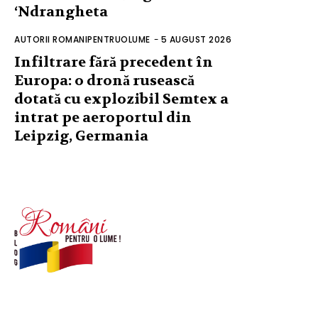
‘Ndrangheta
AUTORII ROMANIPENTRUOLUME
-
5 AUGUST 2026
Infiltrare fără precedent în
Europa: o dronă rusească
dotată cu explozibil Semtex a
intrat pe aeroportul din
Leipzig, Germania
© Acest site este creat si administrat de
romanipentruolume.ro
. Toate drepturile rezervate.