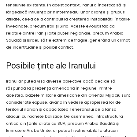
tensiunile existente. În acest context, Iranul a încercat să-și
lărgească influența prin intermediul unor alianțe și grupuri
afiliate, ceea ce a contribuit la creșterea instabilității în țările
învecinate, precum Irak și Siria. Aceste evoluții fac ca
relațiile dintre Iran și alte puteri regionale, precum Arabia
Saudită și Israel, să fie extrem de fragile, generând un climat
de incertitudine și posibil conflict.
Posibile ținte ale Iranului
Iranul ar putea viza diverse obiective dacă decide să
răspundă la prezența americană în regiune. Printre
acestea, bazele militare americane din Orientul Mijlociu sunt
considerate expuse, având în vedere apropierea lor de
teritoriul iranian și capacitatea Teheranului de a lansa
atacuri cu rachete balistice. De asemenea, infrastructura
critică din țările aliate cu SUA, precum Arabia Saudită și
Emiratele Arabe Unite, ar putea fi vulnerabilă la atacuri