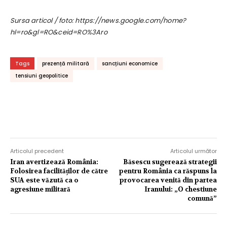
Sursa articol / foto: https://news.google.com/home?
hl=ro&gl=RO&ceid=RO%3Aro
Tags
prezență militară
sancțiuni economice
tensiuni geopolitice
Articolul precedent
Articolul următor
Iran avertizează România:
Băsescu sugerează strategii
Folosirea facilităților de către
pentru România ca răspuns la
SUA este văzută ca o
provocarea venită din partea
agresiune militară
Iranului: „O chestiune
comună”