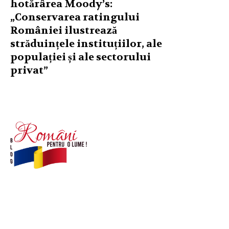
hotărârea Moody’s:
„Conservarea ratingului
României ilustrează
străduințele instituțiilor, ale
populației și ale sectorului
privat”
© Acest site este creat si administrat de
romanipentruolume.ro
. Toate drepturile rezervate.