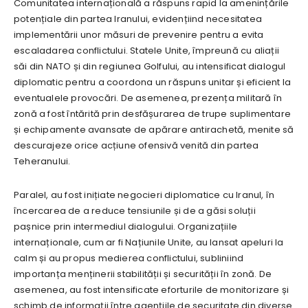
Comunitatea internațională a răspuns rapid la amenințările
potențiale din partea Iranului, evidențiind necesitatea
implementării unor măsuri de prevenire pentru a evita
escaladarea conflictului. Statele Unite, împreună cu aliații
săi din NATO și din regiunea Golfului, au intensificat dialogul
diplomatic pentru a coordona un răspuns unitar și eficient la
eventualele provocări. De asemenea, prezența militară în
zonă a fost întărită prin desfășurarea de trupe suplimentare
și echipamente avansate de apărare antirachetă, menite să
descurajeze orice acțiune ofensivă venită din partea
Teheranului.
Paralel, au fost inițiate negocieri diplomatice cu Iranul, în
încercarea de a reduce tensiunile și de a găsi soluții
pașnice prin intermediul dialogului. Organizațiile
internaționale, cum ar fi Națiunile Unite, au lansat apeluri la
calm și au propus medierea conflictului, subliniind
importanța menținerii stabilității și securității în zonă. De
asemenea, au fost intensificate eforturile de monitorizare și
schimb de informații între agențiile de securitate din diverse