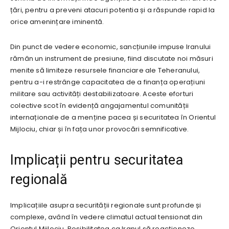
țări, pentru a preveni atacuri potentia și a răspunde rapid la
orice amenințare iminentă.
Din punct de vedere economic, sancțiunile impuse Iranului
rămân un instrument de presiune, fiind discutate noi măsuri
menite să limiteze resursele financiare ale Teheranului,
pentru a-i restrânge capacitatea de a finanța operațiuni
militare sau activități destabilizatoare. Aceste eforturi
colective scot în evidență angajamentul comunității
internaționale de a menține pacea și securitatea în Orientul
Mijlociu, chiar și în fața unor provocări semnificative.
Implicații pentru securitatea
regională
Implicațiile asupra securității regionale sunt profunde și
complexe, având în vedere climatul actual tensionat din
Orientul Mijlociu. Posibilitatea ca Iranul să reacționeze