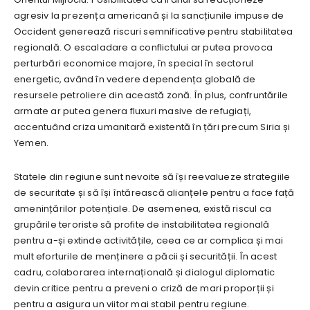
agresiv la prezența americană și la sancțiunile impuse de
Occident generează riscuri semnificative pentru stabilitatea
regională. O escaladare a conflictului ar putea provoca
perturbări economice majore, în special în sectorul
energetic, având în vedere dependența globală de
resursele petroliere din această zonă. În plus, confruntările
armate ar putea genera fluxuri masive de refugiați,
accentuând criza umanitară existentă în țări precum Siria și
Yemen.
Statele din regiune sunt nevoite să își reevalueze strategiile
de securitate și să își întărească alianțele pentru a face față
amenințărilor potențiale. De asemenea, există riscul ca
grupările teroriste să profite de instabilitatea regională
pentru a-și extinde activitățile, ceea ce ar complica și mai
mult eforturile de menținere a păcii și securității. În acest
cadru, colaborarea internațională și dialogul diplomatic
devin critice pentru a preveni o criză de mari proporții și
pentru a asigura un viitor mai stabil pentru regiune.