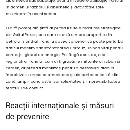
cibernetice sau sabotaje, având în vedere abilitățile Iranului
în domeniul războiului cibernetic și activitățile sale
anterioare în acest sector.
O altă potențială țintă ar putea fi rutele maritime strategice
din Golful Persic, prin care circulă o mare proporție din
petrolul mondial. Iranul a dovedit anterior că poate perturba
traficul maritim prin strâmtoarea Hormuz, un nod vital pentru
comerțul global de energie. Pe lângă acestea, aliații
regionali ai Iranului, cum ar fi grupările militante din Liban și
Yemen, ar putea fi mobilizați pentru a desfășura atacuri
împotriva intereselor americane și ale partenerilor săi din
zonă, amplificând astfel complexitatea și imprevizibilitatea
teatrului de conflict.
Reacții internaționale și măsuri
de prevenire