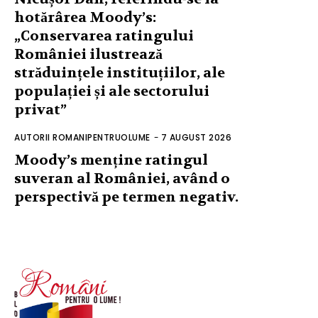
hotărârea Moody’s:
„Conservarea ratingului
României ilustrează
străduințele instituțiilor, ale
populației și ale sectorului
privat”
AUTORII ROMANIPENTRUOLUME
-
7 AUGUST 2026
Moody’s menține ratingul
suveran al României, având o
perspectivă pe termen negativ.