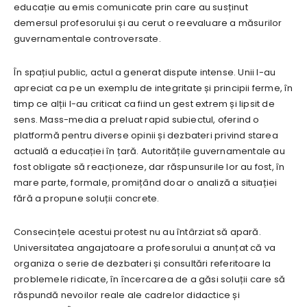
educație au emis comunicate prin care au susținut
demersul profesorului și au cerut o reevaluare a măsurilor
guvernamentale controversate.
În spațiul public, actul a generat dispute intense. Unii l-au
apreciat ca pe un exemplu de integritate și principii ferme, în
timp ce alții l-au criticat ca fiind un gest extrem și lipsit de
sens. Mass-media a preluat rapid subiectul, oferind o
platformă pentru diverse opinii și dezbateri privind starea
actuală a educației în țară. Autoritățile guvernamentale au
fost obligate să reacționeze, dar răspunsurile lor au fost, în
mare parte, formale, promițând doar o analiză a situației
fără a propune soluții concrete.
Consecințele acestui protest nu au întârziat să apară.
Universitatea angajatoare a profesorului a anunțat că va
organiza o serie de dezbateri și consultări referitoare la
problemele ridicate, în încercarea de a găsi soluții care să
răspundă nevoilor reale ale cadrelor didactice și