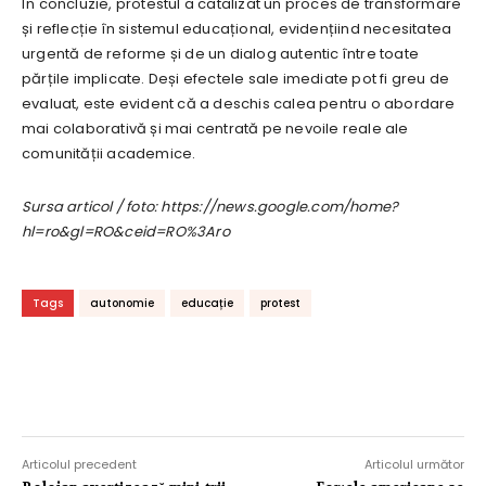
În concluzie, protestul a catalizat un proces de transformare
și reflecție în sistemul educațional, evidențiind necesitatea
urgentă de reforme și de un dialog autentic între toate
părțile implicate. Deși efectele sale imediate pot fi greu de
evaluat, este evident că a deschis calea pentru o abordare
mai colaborativă și mai centrată pe nevoile reale ale
comunității academice.
Sursa articol / foto: https://news.google.com/home?
hl=ro&gl=RO&ceid=RO%3Aro
Tags
autonomie
educație
protest
Articolul precedent
Articolul următor