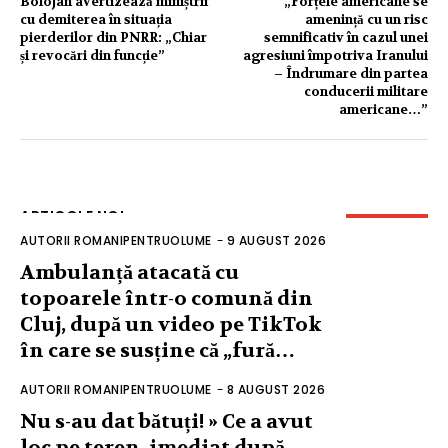
Bolojan avertizează miniștrii
„Forțele americane se
cu demiterea în situația
amenință cu un risc
pierderilor din PNRR: „Chiar
semnificativ în cazul unei
și revocări din funcție”
agresiuni împotriva Iranului
– Îndrumare din partea
conducerii militare
americane…”
ARTICOLE NOI
AUTORII ROMANIPENTRUOLUME
-
9 AUGUST 2026
Ambulanță atacată cu
topoarele într-o comună din
Cluj, după un video pe TikTok
în care se susține că „fură…
AUTORII ROMANIPENTRUOLUME
-
8 AUGUST 2026
Nu s-au dat bătuți! » Ce a avut
loc pe teren, imediat după