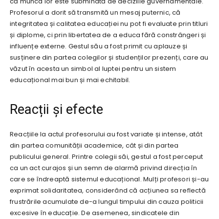
că munca lor este subminată de deciziile guvernamentale.
Profesorul a dorit să transmită un mesaj puternic, că
integritatea și calitatea educației nu pot fi evaluate prin titluri
și diplome, ci prin libertatea de a educa fără constrângeri și
influențe externe. Gestul său a fost primit cu aplauze și
susținere din partea colegilor și studenților prezenți, care au
văzut în acesta un simbol al luptei pentru un sistem
educațional mai bun și mai echitabil.
Reacții și efecte
Reacțiile la actul profesorului au fost variate și intense, atât
din partea comunității academice, cât și din partea
publicului general. Printre colegii săi, gestul a fost perceput
ca un act curajos și un semn de alarmă privind direcția în
care se îndreaptă sistemul educațional. Mulți profesori și-au
exprimat solidaritatea, considerând că acțiunea sa reflectă
frustrările acumulate de-a lungul timpului din cauza politicii
excesive în educație. De asemenea, sindicatele din