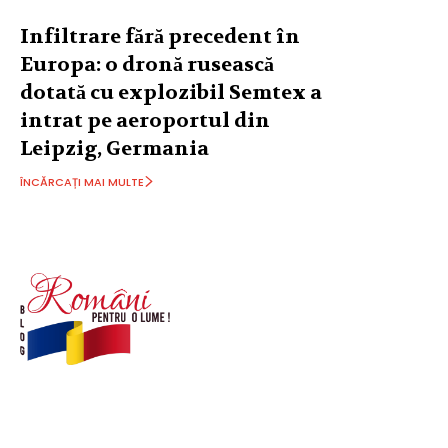
Infiltrare fără precedent în
Europa: o dronă rusească
dotată cu explozibil Semtex a
intrat pe aeroportul din
Leipzig, Germania
ÎNCĂRCAȚI MAI MULTE
© Acest site este creat si administrat de
romanipentruolume.ro
. Toate drepturile rezervate.