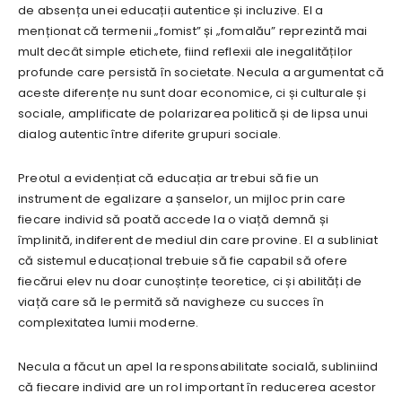
de absența unei educații autentice și incluzive. El a
menționat că termenii „fomist” și „fomalău” reprezintă mai
mult decât simple etichete, fiind reflexii ale inegalităților
profunde care persistă în societate. Necula a argumentat că
aceste diferențe nu sunt doar economice, ci și culturale și
sociale, amplificate de polarizarea politică și de lipsa unui
dialog autentic între diferite grupuri sociale.
Preotul a evidențiat că educația ar trebui să fie un
instrument de egalizare a șanselor, un mijloc prin care
fiecare individ să poată accede la o viață demnă și
împlinită, indiferent de mediul din care provine. El a subliniat
că sistemul educațional trebuie să fie capabil să ofere
fiecărui elev nu doar cunoștințe teoretice, ci și abilități de
viață care să le permită să navigheze cu succes în
complexitatea lumii moderne.
Necula a făcut un apel la responsabilitate socială, subliniind
că fiecare individ are un rol important în reducerea acestor