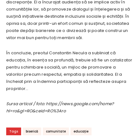
discrepanțe. El a încurajat audiența să se implice activ în
comunitățile lor, să promoveze dialogul și înțelegerea și să
susțină inițiativele destinate incluziunii sociale și echității. În
opinia sa, doar printr-un efort comun și susținut, societatea
poate depăși barierele ce o divizează și poate construi un
viitor mai bun pentru toți membrii săi.
În concluzie, preotul Constantin Necula a subliniat că
educația, în esența sa profundă, trebuie să fie un catalizator
pentru schimbare socială, un mijloc de promovare a
valorilor precum respectul, empatia și solidaritatea. El a
încheiat prin a îndemna participanții să reflecteze asupra
propriilor…
Sursa articol / foto: https://news.google.com/home?
hl=ro&gl=RO&ceid=RO%3Aro
Tags
biserică
comunitate
educație