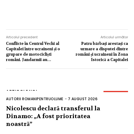
Articolul precedent
Articolul următor
Conflicte în Centrul Vechi al
Patru bărbați arestați ca
Capitalei între ucraineni și o
urmare a disputei dintre
grupare de motocicliști
români și ucraineni în Zona
români. Jandarmii au…
Istorică a Capitalei
ARTICOLE NOI
AUTORII ROMANIPENTRUOLUME
-
7 AUGUST 2026
Nicolescu declară transferul la
Dinamo: „A fost prioritatea
noastră”