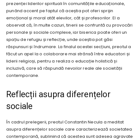
prezenței liderilor spirituali în comunitățile educaționale,
punând accent pe faptul că aceștia pot oferi sprijin
emoțional și moral atât elevilor, cât și profesorilor. El a
observat că, în multe cazuri, tinerii se confruntă cu provocări
personale și sociale complexe, iar biserica poate oferi un
spațiu de refugiu și reflecție, unde aceștia pot găsi
răspunsuri și îndrumare. La finalul acestei secțiuni, preotul a
făcut un apel la o colaborare mai strânsă între educatori și
liderii religioși, pentru a realiza o educație holistică și
incluzivă, care să răspundă nevoilor reale ale societății
contemporane.
Reflecții asupra diferențelor
sociale
În cadrul prelegerii, preotul Constantin Necula a meditat
asupra diferențelor sociale care caracterizează societatea
contemporană, subliniind că acestea sunt adesea agravate