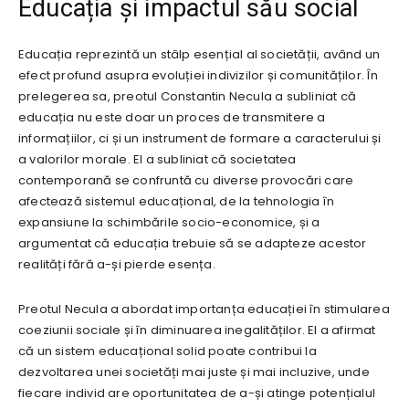
Educația și impactul său social
Educația reprezintă un stâlp esențial al societății, având un
efect profund asupra evoluției indivizilor și comunităților. În
prelegerea sa, preotul Constantin Necula a subliniat că
educația nu este doar un proces de transmitere a
informațiilor, ci și un instrument de formare a caracterului și
a valorilor morale. El a subliniat că societatea
contemporană se confruntă cu diverse provocări care
afectează sistemul educațional, de la tehnologia în
expansiune la schimbările socio-economice, și a
argumentat că educația trebuie să se adapteze acestor
realități fără a-și pierde esența.
Preotul Necula a abordat importanța educației în stimularea
coeziunii sociale și în diminuarea inegalităților. El a afirmat
că un sistem educațional solid poate contribui la
dezvoltarea unei societăți mai juste și mai incluzive, unde
fiecare individ are oportunitatea de a-și atinge potențialul