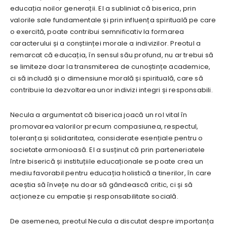
educația noilor generații. El a subliniat că biserica, prin
valorile sale fundamentale și prin influența spirituală pe care
o exercită, poate contribui semnificativ la formarea
caracterului și a conștiinței morale a indivizilor. Preotul a
remarcat că educația, în sensul său profund, nu ar trebui să
se limiteze doar la transmiterea de cunoștințe academice,
ci să includă și o dimensiune morală și spirituală, care să
contribuie la dezvoltarea unor indivizi integri și responsabili.
Necula a argumentat că biserica joacă un rol vital în
promovarea valorilor precum compasiunea, respectul,
toleranța și solidaritatea, considerate esențiale pentru o
societate armonioasă. El a susținut că prin parteneriatele
între biserică și instituțiile educaționale se poate crea un
mediu favorabil pentru educația holistică a tinerilor, în care
aceștia să învețe nu doar să gândească critic, ci și să
acționeze cu empatie și responsabilitate socială.
De asemenea, preotul Necula a discutat despre importanța