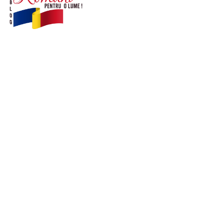
© Acest site este creat si administrat de
romanipentruolume.ro
. Toate drepturile rezervate.
Link-uri utile
POLITICĂ DE CONFIDENȚIALITATE –
ROMANIAPENTRUOLUME.RO
CONTACT ROMANIPENTRUOLUME.RO
POLITICA DE COOKIES (GDPR)
Ultimele postari: