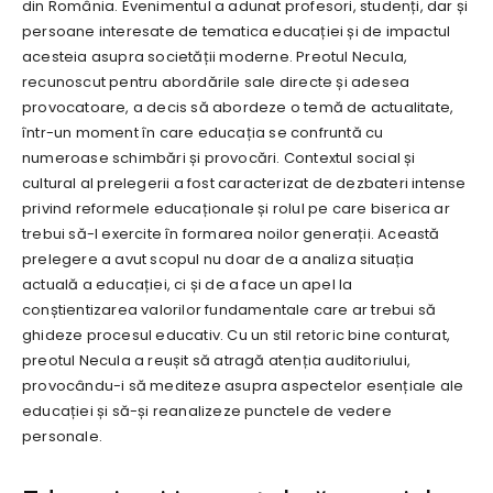
din România. Evenimentul a adunat profesori, studenți, dar și
persoane interesate de tematica educației și de impactul
acesteia asupra societății moderne. Preotul Necula,
recunoscut pentru abordările sale directe și adesea
provocatoare, a decis să abordeze o temă de actualitate,
într-un moment în care educația se confruntă cu
numeroase schimbări și provocări. Contextul social și
cultural al prelegerii a fost caracterizat de dezbateri intense
privind reformele educaționale și rolul pe care biserica ar
trebui să-l exercite în formarea noilor generații. Această
prelegere a avut scopul nu doar de a analiza situația
actuală a educației, ci și de a face un apel la
conștientizarea valorilor fundamentale care ar trebui să
ghideze procesul educativ. Cu un stil retoric bine conturat,
preotul Necula a reușit să atragă atenția auditoriului,
provocându-i să mediteze asupra aspectelor esențiale ale
educației și să-și reanalizeze punctele de vedere
personale.