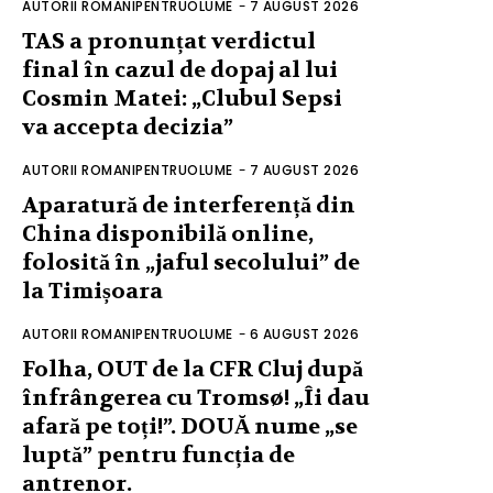
AUTORII ROMANIPENTRUOLUME
-
7 AUGUST 2026
TAS a pronunțat verdictul
final în cazul de dopaj al lui
Cosmin Matei: „Clubul Sepsi
va accepta decizia”
AUTORII ROMANIPENTRUOLUME
-
7 AUGUST 2026
Aparatură de interferență din
China disponibilă online,
folosită în „jaful secolului” de
la Timișoara
AUTORII ROMANIPENTRUOLUME
-
6 AUGUST 2026
Folha, OUT de la CFR Cluj după
înfrângerea cu Tromsø! „Îi dau
afară pe toți!”. DOUĂ nume „se
luptă” pentru funcția de
antrenor.