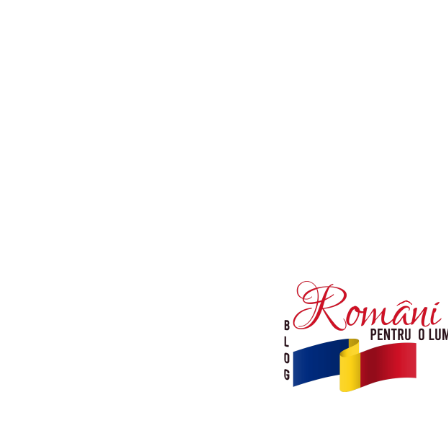
Afaceri si Industrii
Diverse noutati
Sanatate / Hobby