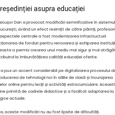
președinției asupra educației
 Nicușor Dan a provocat modificări semnificative în sistemu
ucurești, având un efect resimțit de către părinți, profesori
e aspectele centrale a fost modernizarea infrastructurii
ecționarea de fonduri pentru renovarea și echiparea instituții
easta a permis crearea unui mediu mai sigur și mai atrăgă
ribuind la îmbunătățirea calității educației oferite.
 pus un accent considerabil pe digitalizarea procesului d
troducerea de tehnologii noi în sălile de clasă și încurajarea
melor online pentru lecții și activități extracurriculare. Aceast
 bine primită de cadrele didactice și a facilitat adaptarea la
ogice actuale.
 aceste modificări nu au fost lipsite de dificultăți.