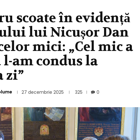
u scoate în evidență
lui lui Nicușor Dan
celor mici: „Cel mic a
d l-am condus la
 zi”
olume
27 decembrie 2025
325
0