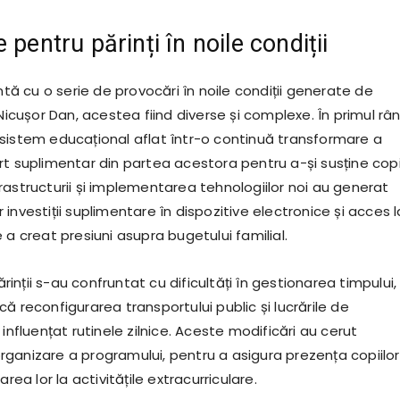
 pentru părinți în noile condiții
untă cu o serie de provocări în noile condiții generate de
 Nicușor Dan, acestea fiind diverse și complexe. În primul rân
sistem educațional aflat într-o continuă transformare a
t suplimentar din partea acestora pentru a-și susține copii
rastructurii și implementarea tehnologiilor noi au generat
investiții suplimentare în dispozitive electronice și acces l
 a creat presiuni asupra bugetului familial.
nții s-au confruntat cu dificultăți în gestionarea timpului,
ă reconfigurarea transportului public și lucrările de
 influențat rutinele zilnice. Aceste modificări au cerut
reorganizare a programului, pentru a asigura prezența copiilor
area lor la activitățile extracurriculare.