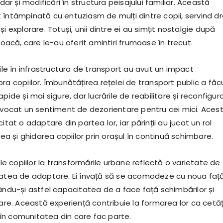
 dar și modificări în structura peisajului familiar. Această
 întâmpinată cu entuziasm de mulți dintre copii, servind d
și explorare. Totuși, unii dintre ei au simțit nostalgie după
 joacă, care le-au oferit amintiri frumoase în trecut.
rile în infrastructura de transport au avut un impact
ra copiilor. Îmbunătățirea rețelei de transport public a făc
pide și mai sigure, dar lucrările de reabilitare și reconfigur
rovocat un sentiment de dezorientare pentru cei mici. Aces
itat o adaptare din partea lor, iar părinții au jucat un rol
area și ghidarea copiilor prin orașul în continuă schimbare.
iile copiilor la transformările urbane reflectă o varietate de
tatea de adaptare. Ei învață să se acomodeze cu noua faț
ându-și astfel capacitatea de a face față schimbărilor și
oare. Această experiență contribuie la formarea lor ca cetă
ți în comunitatea din care fac parte.