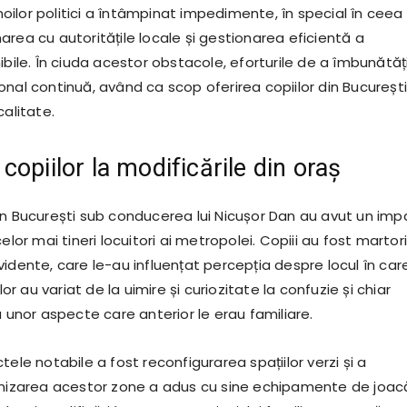
ilor politici a întâmpinat impedimente, în special în ceea
rea cu autoritățile locale și gestionarea eficientă a
ibile. În ciuda acestor obstacole, eforturile de a îmbunătăț
nal continuă, având ca scop oferirea copiilor din București
calitate.
opiilor la modificările din oraș
in București sub conducerea lui Nicușor Dan au avut un imp
elor mai tineri locuitori ai metropolei. Copiii au fost martori
idente, care le-au influențat percepția despre locul în car
 lor au variat de la uimire și curiozitate la confuzie și chiar
a unor aspecte care anterior le erau familiare.
tele notabile a fost reconfigurarea spațiilor verzi și a
rnizarea acestor zone a adus cu sine echipamente de joac