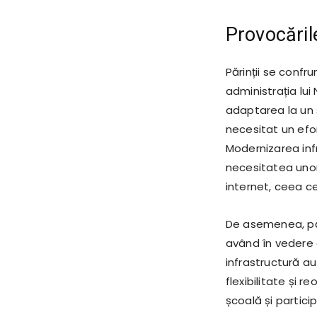
Provocările
Părinții se confr
administrația lui
adaptarea la un 
necesitat un efor
Modernizarea inf
necesitatea unor 
internet, ceea ce
De asemenea, pări
având în vedere c
infrastructură au
flexibilitate și 
școală și particip