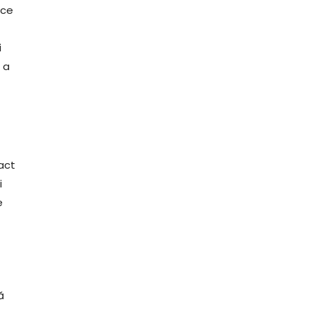
 ce
i
 a
act
i
e
ă