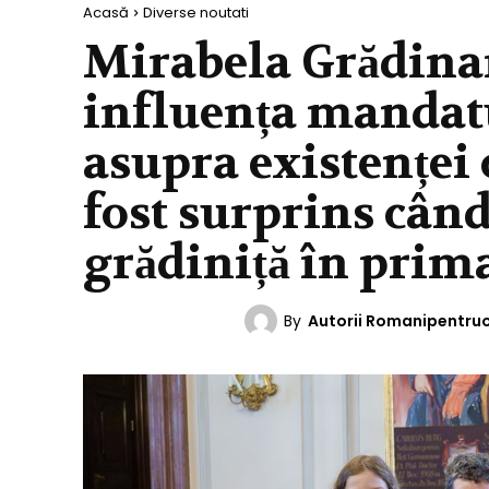
Acasă
Diverse noutati
Mirabela Grădinar
influența mandatu
asupra existenței 
fost surprins cân
grădiniță în prima
By
Autorii Romanipentru
DIVERSE NOUTATI