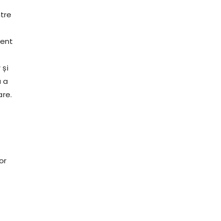
ntre
ient
 și
u a
are.
e
or