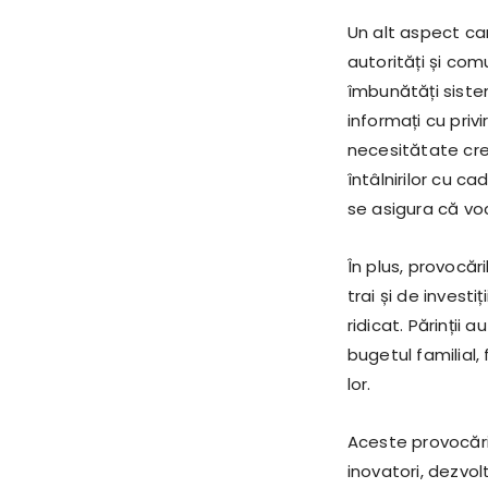
Un alt aspect ca
autorități și com
îmbunătăți sistem
informați cu privir
necesitătate cres
întâlnirilor cu ca
se asigura că voc
În plus, provocăr
trai și de invest
ridicat. Părinții 
bugetul familial,
lor.
Aceste provocări 
inovatori, dezvol