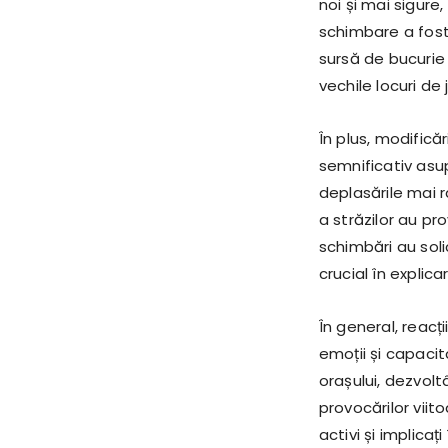
noi și mai sigure,
schimbare a fost
sursă de bucurie 
vechile locuri de
În plus, modifică
semnificativ asup
deplasările mai ra
a străzilor au p
schimbări au solic
crucial în explic
În general, reacț
emoții și capaci
orașului, dezvolt
provocărilor viit
activi și implica