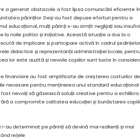
re a generat obstacole a fost lipsa comunicării eficiente î
unitatea părinților. Deși au fost depuse eforturi pentru a
ul educațional, mulți părinți s-au simțit neglijați sau insufic
e la noile politici și inițiative. Această situație a dus la o
cută de implicare și participare activă în cadrul ședințelor
drele didactice și reprezentanții administrației locale, pentr
ea lor este auzită și nevoile copiilor sunt luate în consider
ile financiare au fost amplificate de creșterea costurilor d
ițiile necesare pentru menținerea unui standard educațional
au fost nevoiți să găsească soluții creative pentru a echilibra
 fără a compromite calitatea educației și bunăstarea copiil
i-au determinat pe părinți să devină mai rezilienți și mai
tând rețele