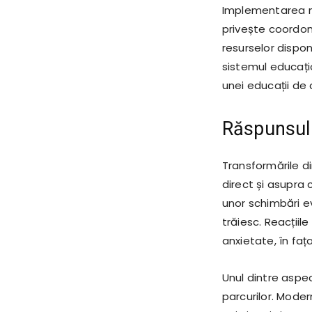
Implementarea no
privește coordona
resurselor dispon
sistemul educațio
unei educații de 
Răspunsul c
Transformările d
direct și asupra c
unor schimbări ev
trăiesc. Reacțiile
anxietate, în faț
Unul dintre aspec
parcurilor. Mode