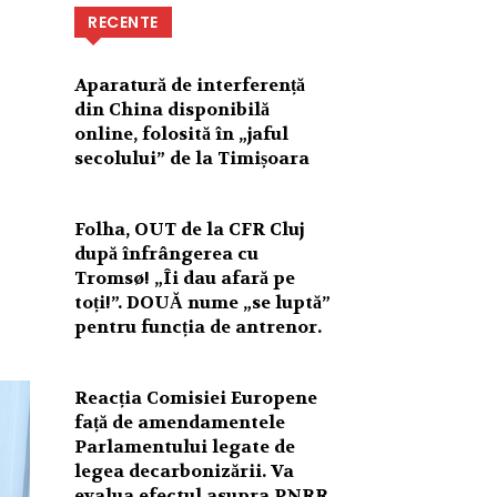
RECENTE
Aparatură de interferență
din China disponibilă
online, folosită în „jaful
secolului” de la Timișoara
Folha, OUT de la CFR Cluj
după înfrângerea cu
Tromsø! „Îi dau afară pe
toți!”. DOUĂ nume „se luptă”
pentru funcția de antrenor.
Reacția Comisiei Europene
față de amendamentele
Parlamentului legate de
legea decarbonizării. Va
evalua efectul asupra PNRR.