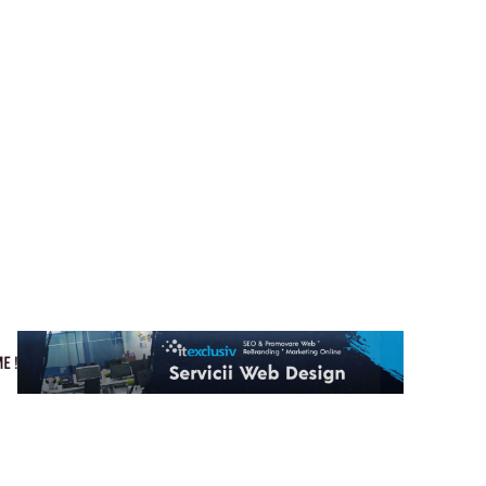
Cultura si Entertainment
Home & Deco
Tech