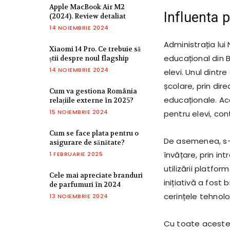
Apple MacBook Air M2
Influenta 
(2024). Review detaliat
14 NOIEMBRIE 2024
Administrația lui
Xiaomi 14 Pro. Ce trebuie să
educațional din B
știi despre noul flagship
14 NOIEMBRIE 2024
elevi. Unul dintr
școlare, prin dir
Cum va gestiona România
educaționale. Ac
relațiile externe în 2025?
15 NOIEMBRIE 2024
pentru elevi, cont
Cum se face plata pentru o
De asemenea, s-a
asigurare de sănătate?
învățare, prin in
1 FEBRUARIE 2025
utilizării platfor
Cele mai apreciate branduri
inițiativă a fost
de parfumuri în 2024
cerințele tehnol
13 NOIEMBRIE 2024
Cu toate acestea,