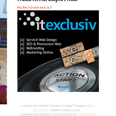
ÎNCĂRCAȚI MAI MULTE
- Ai nevoie de transport aeroport in Anglia? Încearcă
Airport
Taxi London
. Calitate la prețul corect.
- Companie specializata in tranzactionarea de
Criptomonede