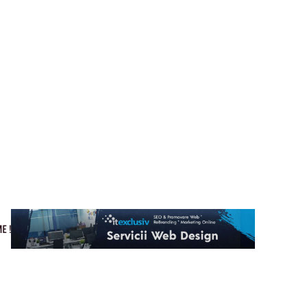
Cultura si Entertainment
Home & Deco
Tech