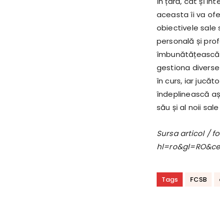
în țară, cât și i
aceasta îi va of
obiectivele sale 
personală și prof
îmbunătățească 
gestiona diverse 
în curs, iar jucă
îndeplinească așt
său și al noii sal
Sursa articol / 
hl=ro&gl=RO&c
Tags
FCSB