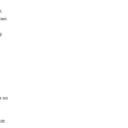
e
r,
eri.
i
a sa
tât