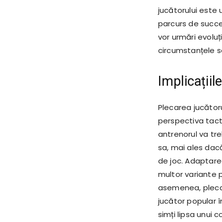
jucătorului este
parcurs de succes
vor urmări evoluți
circumstanțele se
Implicațiil
Plecarea jucător
perspectiva tacti
antrenorul va t
sa, mai ales dacă
de joc. Adaptare
multor variante 
asemenea, plecar
jucător popular în
simți lipsa unui