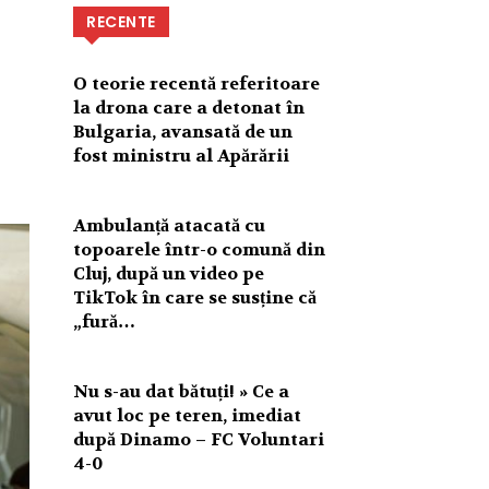
RECENTE
O teorie recentă referitoare
la drona care a detonat în
Bulgaria, avansată de un
fost ministru al Apărării
Ambulanță atacată cu
topoarele într-o comună din
Cluj, după un video pe
TikTok în care se susține că
„fură…
Nu s-au dat bătuți! » Ce a
avut loc pe teren, imediat
după Dinamo – FC Voluntari
4-0