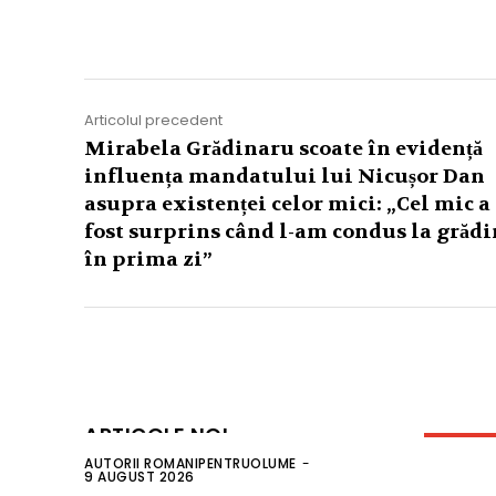
Acțiune
Articolul precedent
Mirabela Grădinaru scoate în evidență
influența mandatului lui Nicușor Dan
asupra existenței celor mici: „Cel mic a
fost surprins când l-am condus la grădi
în prima zi”
ARTICOLE NOI
AUTORII ROMANIPENTRUOLUME
-
9 AUGUST 2026