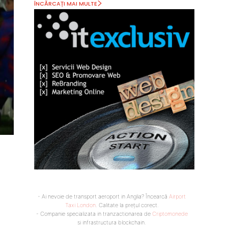
ÎNCĂRCAȚI MAI MULTE
- Ai nevoie de transport aeroport in Anglia? Încearcă
Airport
Taxi London
. Calitate la prețul corect.
- Companie specializata in tranzactionarea de
Criptomonede
si infrastructura blockchain.