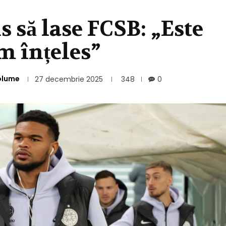
s să lase FCSB: „Este
am înțeles”
olume
27 decembrie 2025
348
0