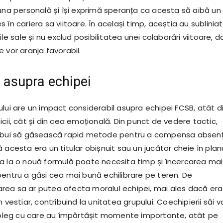
 una personală și își exprimă speranța ca acesta să aibă un
 în cariera sa viitoare. În același timp, aceștia au sublinia
ile sale și nu exclud posibilitatea unei colaborări viitoare, 
 vor aranja favorabil.
e asupra echipei
ului are un impact considerabil asupra echipei FCSB, atât d
cii, cât și din cea emoțională. Din punct de vedere tactic,
rebui să găsească rapid metode pentru a compensa absen
 acesta era un titular obișnuit sau un jucător cheie în plan
a la o nouă formulă poate necesita timp și încercarea mai
pentru a găsi cea mai bună echilibrare pe teren. De
ea sa ar putea afecta moralul echipei, mai ales dacă era
 vestiar, contribuind la unitatea grupului. Coechipierii săi v
 coleg cu care au împărtășit momente importante, atât pe