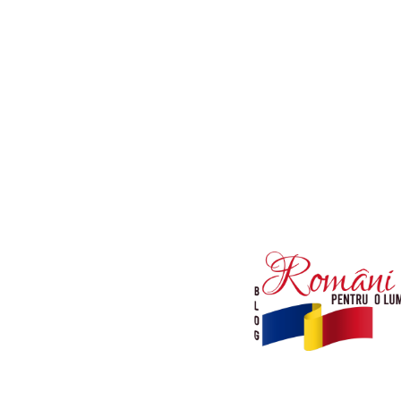
Afaceri si Industrii
Diverse noutati
Sanatate / Hobby