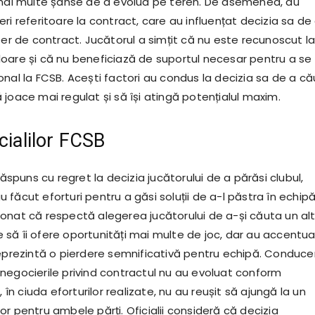
 mai multe șanse de a evolua pe teren. De asemenea, au
ri referitoare la contract, care au influențat decizia sa de
ber de contract. Jucătorul a simțit că nu este recunoscut l
oare și că nu beneficiază de suportul necesar pentru a se
onal la FCSB. Acești factori au condus la decizia sa de a c
joace mai regulat și să își atingă potențialul maxim.
cialilor FCSB
 răspuns cu regret la decizia jucătorului de a părăsi clubul,
făcut eforturi pentru a găsi soluții de a-l păstra în echipă
onat că respectă alegerea jucătorului de a-și căuta un al
să îi ofere oportunități mai multe de joc, dar au accentua
reprezintă o pierdere semnificativă pentru echipă. Conduc
negocierile privind contractul nu au evoluat conform
, în ciuda eforturilor realizate, nu au reușit să ajungă la un
r pentru ambele părți. Oficialii consideră că decizia