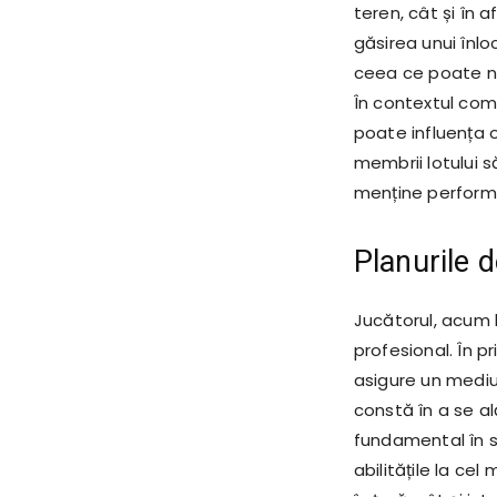
teren, cât și în 
găsirea unui înl
ceea ce poate ne
În contextul com
poate influența o
membrii lotului 
menține performa
Planurile d
Jucătorul, acum l
profesional. În p
asigure un mediu 
constă în a se a
fundamental în s
abilitățile la ce