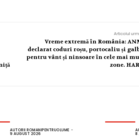
Articolul ur
Vreme extremă în România: AN
declarat coduri roșu, portocaliu și gal
pentru vânt și ninsoare în cele mai mu
niță
zone. HA
AUTORII ROMANIPENTRUOLUME
-
A
9 AUGUST 2026
8