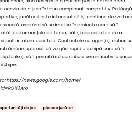
nternaționale, fiind deschis la o mutare peste hotare dacă
eri ocazia de a juca într-un campionat competitiv. Pe lângă
sportive, jucătorul este interesat să își continue dezvoltar
esională, aspirând să se implice în proiecte care să îi
atât performanțele pe teren, cât și capacitatea de a
situații în afara acestuia. Contactele cu agenți și cluburi s
torul rămâne optimist că va găsi rapid o echipă care să îi
eptările și să îi permită să contribuie semnificativ la succ
e echipe.
foto: https://news.google.com/home?
eid=RO%3Aro
oportunități de joc
plecare jucător