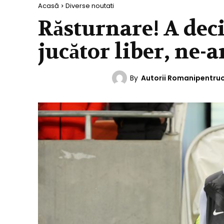
Acasă
Diverse noutati
Răsturnare! A deci
jucător liber, ne-
By
Autorii Romanipentru
DIVERSE NOUTATI