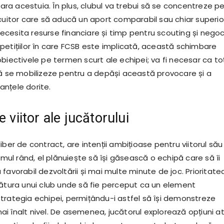
afara acestuia. În plus, clubul va trebui să se concentreze p
ocuitor care să aducă un aport comparabil sau chiar superio
cesita resurse financiare și timp pentru scouting și negoci
petițiilor în care FCSB este implicată, această schimbare
biectivele pe termen scurt ale echipei; va fi necesar ca toț
să se mobilizeze pentru a depăși această provocare și a
nțele dorite.
e viitor ale jucătorului
iber de contract, are intenții ambițioase pentru viitorul său
rimul rând, el plănuiește să își găsească o echipă care să îi
favorabil dezvoltării și mai multe minute de joc. Prioritate
lătura unui club unde să fie perceput ca un element
trategia echipei, permițându-i astfel să își demonstreze
l mai înalt nivel. De asemenea, jucătorul explorează opțiuni a