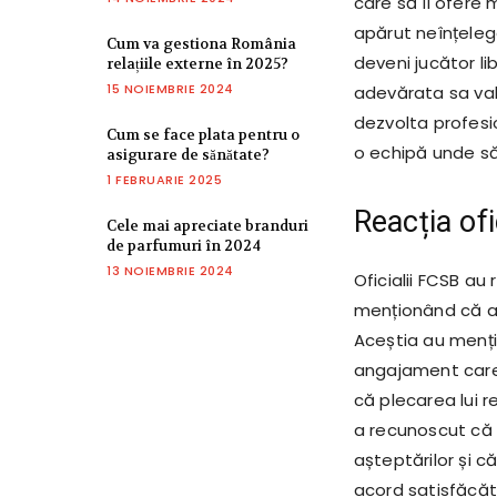
care să îi ofere
apărut neînțelege
Cum va gestiona România
deveni jucător li
relațiile externe în 2025?
15 NOIEMBRIE 2024
adevărata sa val
dezvolta profesi
Cum se face plata pentru o
o echipă unde să 
asigurare de sănătate?
1 FEBRUARIE 2025
Reacția ofi
Cele mai apreciate branduri
de parfumuri în 2024
13 NOIEMBRIE 2024
Oficialii FCSB au
menționând că au 
Aceștia au menți
angajament care 
că plecarea lui 
a recunoscut că 
așteptărilor și că
acord satisfăcăto