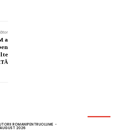
mător
M a
ben
lte
RTĂ
UTORII ROMANIPENTRUOLUME
-
 AUGUST 2026