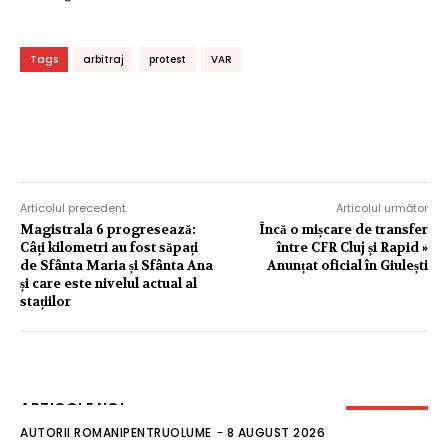
Tags
arbitraj
protest
VAR
Articolul precedent
Articolul următor
Magistrala 6 progresează:
Încă o mișcare de transfer
Câți kilometri au fost săpați
între CFR Cluj și Rapid »
de Sfânta Maria și Sfânta Ana
Anunțat oficial în Giulești
și care este nivelul actual al
stațiilor
ARTICOLE NOI
AUTORII ROMANIPENTRUOLUME
-
8 AUGUST 2026