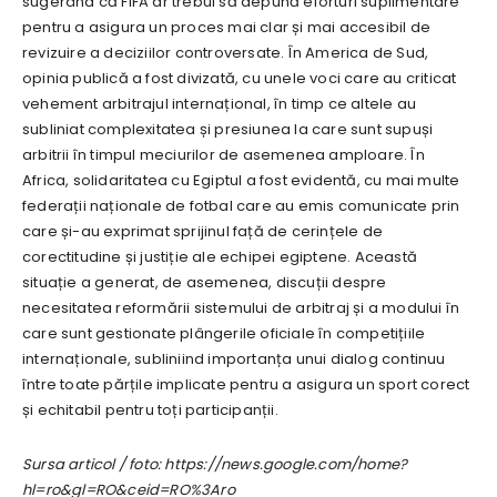
sugerând că FIFA ar trebui să depună eforturi suplimentare
pentru a asigura un proces mai clar și mai accesibil de
revizuire a deciziilor controversate. În America de Sud,
opinia publică a fost divizată, cu unele voci care au criticat
vehement arbitrajul internațional, în timp ce altele au
subliniat complexitatea și presiunea la care sunt supuși
arbitrii în timpul meciurilor de asemenea amploare. În
Africa, solidaritatea cu Egiptul a fost evidentă, cu mai multe
federații naționale de fotbal care au emis comunicate prin
care și-au exprimat sprijinul față de cerințele de
corectitudine și justiție ale echipei egiptene. Această
situație a generat, de asemenea, discuții despre
necesitatea reformării sistemului de arbitraj și a modului în
care sunt gestionate plângerile oficiale în competițiile
internaționale, subliniind importanța unui dialog continuu
între toate părțile implicate pentru a asigura un sport corect
și echitabil pentru toți participanții.
Sursa articol / foto: https://news.google.com/home?
hl=ro&gl=RO&ceid=RO%3Aro