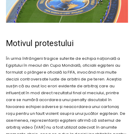
Motivul protestului
În urma înfrângerii tragice suferite de echipa națională a
Egiptului în meciul din Cupa Mondială, oficialii egipteni au
formulat o plângere oficială la FIFA, invocând mai multe
decizii controversate luate de arbitrii de pe teren. Aceștia
susțin că au avut loc erori evidente de arbitraj care au
influențat în mod direct rezultatul final al meciului, printre
care se numără acordarea unui penalty discutabil în
favoarea echipei adverse și neacordarea unui cartonaș
roșu pentru un fault violent asupra unui jucător egiptean. De
asemenea, reprezentanții egipteni afirmă că sistemul de
arbitraj video (VAR) nu a fost utilizat adecvat în anumite