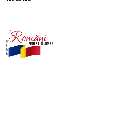
© Acest site este creat si administrat de
romanipentruolume.ro
. Toate drepturile rezervate.
Link-uri utile
POLITICĂ DE CONFIDENȚIALITATE –