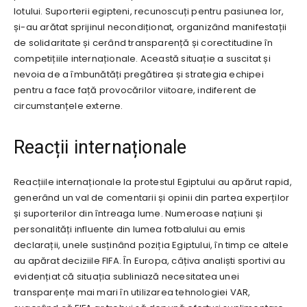
lotului. Suporterii egipteni, recunoscuți pentru pasiunea lor,
și-au arătat sprijinul necondiționat, organizând manifestații
de solidaritate și cerând transparență și corectitudine în
competițiile internaționale. Această situație a suscitat și
nevoia de a îmbunătăți pregătirea și strategia echipei
pentru a face față provocărilor viitoare, indiferent de
circumstanțele externe.
Reacții internaționale
Reacțiile internaționale la protestul Egiptului au apărut rapid,
generând un val de comentarii și opinii din partea experților
și suporterilor din întreaga lume. Numeroase națiuni și
personalități influente din lumea fotbalului au emis
declarații, unele susținând poziția Egiptului, în timp ce altele
au apărat deciziile FIFA. În Europa, câțiva analiști sportivi au
evidențiat că situația subliniază necesitatea unei
transparențe mai mari în utilizarea tehnologiei VAR,