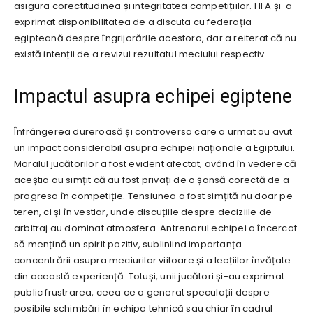
asigura corectitudinea și integritatea competițiilor. FIFA și-a
exprimat disponibilitatea de a discuta cu federația
egipteană despre îngrijorările acestora, dar a reiterat că nu
există intenții de a revizui rezultatul meciului respectiv.
Impactul asupra echipei egiptene
Înfrângerea dureroasă și controversa care a urmat au avut
un impact considerabil asupra echipei naționale a Egiptului.
Moralul jucătorilor a fost evident afectat, având în vedere că
aceștia au simțit că au fost privați de o șansă corectă de a
progresa în competiție. Tensiunea a fost simțită nu doar pe
teren, ci și în vestiar, unde discuțiile despre deciziile de
arbitraj au dominat atmosfera. Antrenorul echipei a încercat
să mențină un spirit pozitiv, subliniind importanța
concentrării asupra meciurilor viitoare și a lecțiilor învățate
din această experiență. Totuși, unii jucători și-au exprimat
public frustrarea, ceea ce a generat speculații despre
posibile schimbări în echipa tehnică sau chiar în cadrul