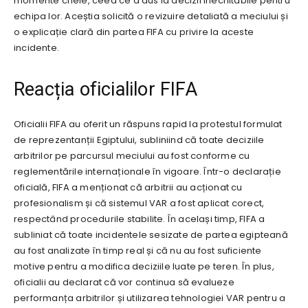
momente cheie, ceea ce a dus la decizii inechitabile pentru
echipa lor. Aceștia solicită o revizuire detaliată a meciului și
o explicație clară din partea FIFA cu privire la aceste
incidente.
Reacția oficialilor FIFA
Oficialii FIFA au oferit un răspuns rapid la protestul formulat
de reprezentanții Egiptului, subliniind că toate deciziile
arbitrilor pe parcursul meciului au fost conforme cu
reglementările internaționale în vigoare. Într-o declarație
oficială, FIFA a menționat că arbitrii au acționat cu
profesionalism și că sistemul VAR a fost aplicat corect,
respectând procedurile stabilite. În același timp, FIFA a
subliniat că toate incidentele sesizate de partea egipteană
au fost analizate în timp real și că nu au fost suficiente
motive pentru a modifica deciziile luate pe teren. În plus,
oficialii au declarat că vor continua să evalueze
performanța arbitrilor și utilizarea tehnologiei VAR pentru a