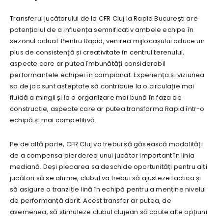
Transferul jucătorului de la CFR Cluj la Rapid București are
potențialul de a influența semnificativ ambele echipe în
sezonul actual. Pentru Rapid, venirea mijlocașului aduce un
plus de consistență și creativitate în centrul terenului,
aspecte care ar putea îmbunătăți considerabil
performanțele echipei în campionat. Experiența și viziunea
sa de joc sunt așteptate să contribuie la o circulație mai
fluidă a mingii și la o organizare mai bună în faza de
construcție, aspecte care ar putea transforma Rapid într-o
echipă și mai competitivă.
Pe de altă parte, CFR Cluj va trebui să găsească modalități
de a compensa pierderea unui jucător important în linia
mediană. Deși plecarea sa deschide oportunități pentru alți
jucători să se afirme, clubul va trebui să ajusteze tactica și
să asigure o tranziție lină în echipă pentru a menține nivelul
de performanță dorit. Acest transfer ar putea, de
asemenea, să stimuleze clubul clujean să caute alte opțiuni