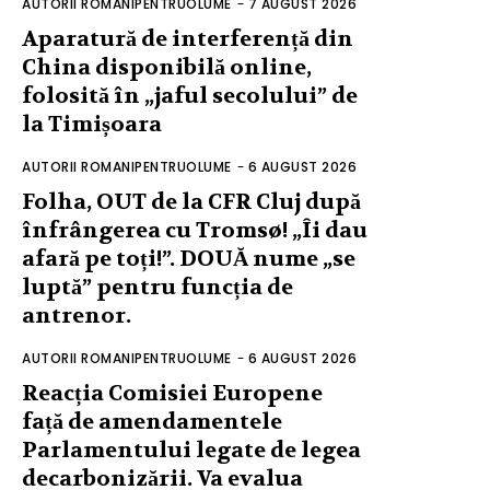
AUTORII ROMANIPENTRUOLUME
-
7 AUGUST 2026
Aparatură de interferență din
China disponibilă online,
folosită în „jaful secolului” de
la Timișoara
AUTORII ROMANIPENTRUOLUME
-
6 AUGUST 2026
Folha, OUT de la CFR Cluj după
înfrângerea cu Tromsø! „Îi dau
afară pe toți!”. DOUĂ nume „se
luptă” pentru funcția de
antrenor.
AUTORII ROMANIPENTRUOLUME
-
6 AUGUST 2026
Reacția Comisiei Europene
față de amendamentele
Parlamentului legate de legea
decarbonizării. Va evalua