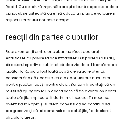
pase reușite, ceea ce l-a făcut un candidat atractiv pentru
Rapid. Cu o statură impunătoare și o bună capacitate de a
citi jocul, se așteaptă ca el să aducă un plus de valoare în
mijlocul terenului noii sale echipe.
reacții din partea cluburilor
Reprezentanții ambelor cluburi au făcut declarații
entuziaste cu privire la acest transfer. Din partea CFR Cluj,
directorul sportiv a subliniat că decizia de a-l transfera pe
jucător la Rapid a fost luată după o evaluare atentă,
considerând că aceasta este o oportunitate bună atât
pentru jucător, cât și pentru club. „Suntem încântați că am
reușit să ajungem la un acord care să fie avantajos pentru
toate părțile implicate. Îi dorim mult succes în noua sa
aventură la Rapid și suntem convinși că va continua să
progreseze și să-și demonstreze calitățile,” a declarat
oficialul clujean.