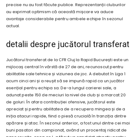
precise nu au fost făcute publice. Reprezentanții cluburilor
au exprimat optimism că această mișcare va aduce
avantaje considerabile pentru ambele echipe în sezonul
actual.
detalii despre jucătorul transferat
Jucătorul transferat de la CFR Cluj la Rapid București este un
mijlocaș central în vârstă de 27 de ani, recunoscut pentru
abilitatile sale tehnice și viziunea de joc. A debutat în Liga 1
acum cinci ani și a reușit să se impună rapid ca un jucător
esențial pentru echipa sa. De-a lungul carierei sale, a
adunat peste 150 de meciuri la nivel de club și a marcat 20
de goluri. În afara contribuției ofensive, jucătorul este
apreciat și pentru abilitatea de a recupera mingea și de a
iniția atacuri rapide, fiind o piesă crucială în tranziția dintre
apărare și atac. În sezonul anterior, a fost unul dintre cei mai
buni pasatori din campionat, având un procentaj ridicat de