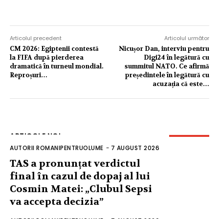
Articolul precedent
Articolul următor
CM 2026: Egiptenii contestă
Nicușor Dan, interviu pentru
la FIFA după pierderea
Digi24 în legătură cu
dramatică în turneul mondial.
summitul NATO. Ce afirmă
Reproșuri…
președintele în legătură cu
acuzația că este…
ARTICOLE NOI
AUTORII ROMANIPENTRUOLUME
-
7 AUGUST 2026
TAS a pronunțat verdictul
final în cazul de dopaj al lui
Cosmin Matei: „Clubul Sepsi
va accepta decizia”