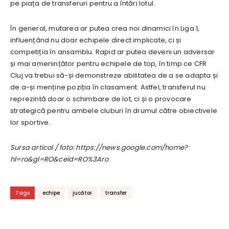
pe piața de transferuri pentru a întări lotul.
În general, mutarea ar putea crea noi dinamici în Liga 1,
influențând nu doar echipele direct implicate, ci și
competiția în ansamblu. Rapid ar putea deveni un adversar
și mai amenințător pentru echipele de top, în timp ce CFR
Cluj va trebui să-și demonstreze abilitatea de a se adapta și
de a-și menține poziția în clasament. Astfel, transferul nu
reprezintă doar o schimbare de lot, ci și o provocare
strategică pentru ambele cluburi în drumul către obiectivele
lor sportive.
Sursa articol / foto: https://news.google.com/home?
hl=ro&gl=RO&ceid=RO%3Aro
Tags
echipe
jucător
transfer