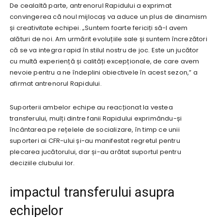
De cealaltă parte, antrenorul Rapidului a exprimat
convingerea că noul mijlocaș va aduce un plus de dinamism
și creativitate echipei. „Suntem foarte fericiți să-l avem
alături de noi. Am urmărit evoluțiile sale și suntem încrezători
că se va integra rapid în stilul nostru de joc. Este un jucător
cu multă experiență și calități excepționale, de care avem
nevoie pentru a ne îndeplini obiectivele în acest sezon,” a
afirmat antrenorul Rapidului.
Suporterii ambelor echipe au reacționat la vestea
transferului, mulți dintre fanii Rapidului exprimându-și
încântarea pe rețelele de socializare, în timp ce unii
suporteri ai CFR-ului și-au manifestat regretul pentru
plecarea jucătorului, dar și-au arătat suportul pentru
deciziile clubului lor.
impactul transferului asupra
echipelor