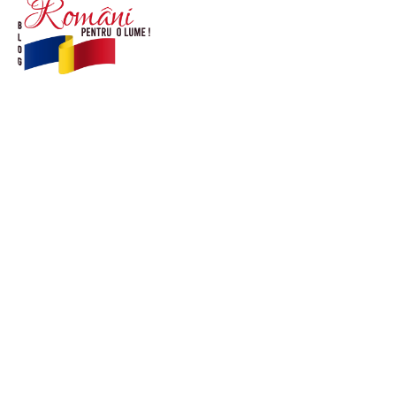
© Acest site este creat si administrat de
romanipentruolume.ro
. Toate drepturile rezervate.
Link-uri utile
POLITICĂ DE CONFIDENȚIALITATE –
ROMANIAPENTRUOLUME.RO
CONTACT ROMANIPENTRUOLUME.RO
POLITICA DE COOKIES (GDPR)