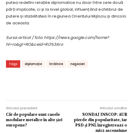
putea redefini relațiile diplomatice nu doar între cele două
părți implicate, ci și la nivel global, influențând echilibrul de
putere și stabilitatea în regiunea Orientului Mijlociu și dincolo
de aceasta.
Sursa articol / foto: https://news.google.com/home?
hl=ro&gl=RO&ceid=RO%3Aro
Tags
diplomație
întâlnire
negocieri
Articolul precedent
Articolul următor
Cât de populare sunt casele
SONDAJ INSCOP: AUR
modulare metalice în alte țări
pierde din popularitate, iar
europene?
PSD și PNL înregistrează o
mică ascensiune