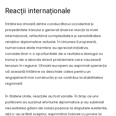
Reacții internaționale
Întâlnirea oficială dintre conducătorul occidental și
președintele Iranului a generat diverse reacții la nivel
internațional, reflectând complexitatea și sensibilitatea
relațiilor diplomatice actuale. În Uniunea Europeană,
numeroase state membre au apreciat inițiativa,
considerând-o o oportunitate de a revitaliza dialogul cu
Iranul și de a aborda direct problemele care cauzează
tensiuni în regiune. Oficialii europeni au exprimat speranța
că această întâlnire va deschide calea pentru un
angajament mai constructiv și va contribui la stabilitatea
regională.
În Statele Unite, reacțiile au fost variate. În timp ce unii
politicieni au susținut eforturile diplomatice și au subliniat
necesitatea găsirii de soluții pașnice la disputele existente,
alții s-au arătat sceptici, exprimând îndoieli cu privire la