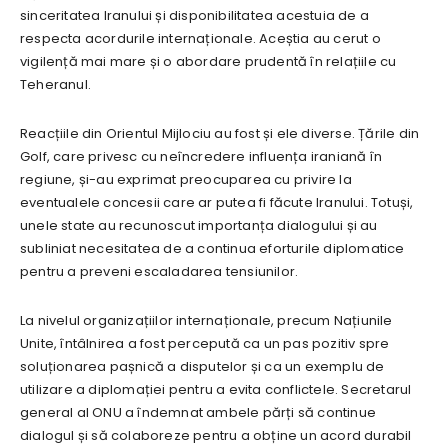
sinceritatea Iranului și disponibilitatea acestuia de a
respecta acordurile internaționale. Aceștia au cerut o
vigilență mai mare și o abordare prudentă în relațiile cu
Teheranul.
Reacțiile din Orientul Mijlociu au fost și ele diverse. Țările din
Golf, care privesc cu neîncredere influența iraniană în
regiune, și-au exprimat preocuparea cu privire la
eventualele concesii care ar putea fi făcute Iranului. Totuși,
unele state au recunoscut importanța dialogului și au
subliniat necesitatea de a continua eforturile diplomatice
pentru a preveni escaladarea tensiunilor.
La nivelul organizațiilor internaționale, precum Națiunile
Unite, întâlnirea a fost percepută ca un pas pozitiv spre
soluționarea pașnică a disputelor și ca un exemplu de
utilizare a diplomației pentru a evita conflictele. Secretarul
general al ONU a îndemnat ambele părți să continue
dialogul și să colaboreze pentru a obține un acord durabil