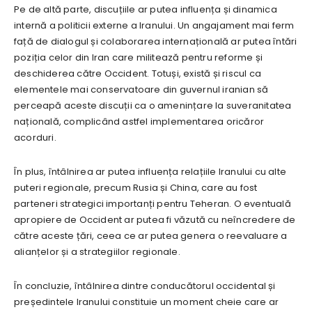
Pe de altă parte, discuțiile ar putea influența și dinamica
internă a politicii externe a Iranului. Un angajament mai ferm
față de dialogul și colaborarea internațională ar putea întări
poziția celor din Iran care militează pentru reforme și
deschiderea către Occident. Totuși, există și riscul ca
elementele mai conservatoare din guvernul iranian să
perceapă aceste discuții ca o amenințare la suveranitatea
națională, complicând astfel implementarea oricăror
acorduri.
În plus, întâlnirea ar putea influența relațiile Iranului cu alte
puteri regionale, precum Rusia și China, care au fost
parteneri strategici importanți pentru Teheran. O eventuală
apropiere de Occident ar putea fi văzută cu neîncredere de
către aceste țări, ceea ce ar putea genera o reevaluare a
alianțelor și a strategiilor regionale.
În concluzie, întâlnirea dintre conducătorul occidental și
președintele Iranului constituie un moment cheie care ar