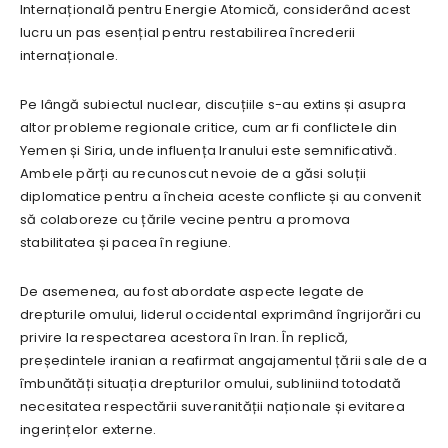
Internațională pentru Energie Atomică, considerând acest
lucru un pas esențial pentru restabilirea încrederii
internaționale.
Pe lângă subiectul nuclear, discuțiile s-au extins și asupra
altor probleme regionale critice, cum ar fi conflictele din
Yemen și Siria, unde influența Iranului este semnificativă.
Ambele părți au recunoscut nevoie de a găsi soluții
diplomatice pentru a încheia aceste conflicte și au convenit
să colaboreze cu țările vecine pentru a promova
stabilitatea și pacea în regiune.
De asemenea, au fost abordate aspecte legate de
drepturile omului, liderul occidental exprimând îngrijorări cu
privire la respectarea acestora în Iran. În replică,
președintele iranian a reafirmat angajamentul țării sale de a
îmbunătăți situația drepturilor omului, subliniind totodată
necesitatea respectării suveranității naționale și evitarea
ingerințelor externe.