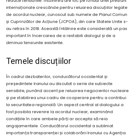
reduce tensiunile. Întâlnirea are loc pe fondul unei presiuni
internaționale crescânde pentru reluarea discuțiilor legate
de acordul nuclear, cunoscut sub numele de Planul Comun
și Cuprinzător de Acțiune (JCPOA), din care Statele Unite s-
au retras în 2018. Această întâlnire este considerată un pas
important în încercarea de a restabili dialogul și de a
diminua tensiunile existente.
Temele discuțiilor
În cadrul dezbaterilor, conducătorul occidental și
președintele Iranului au discutat o serie de subiecte
sensibile, punând accent pe reluarea negocierilor nucleare
și pe stabilirea unui cadru de cooperare pentru a contribui
la securitatea regională. Un aspect central al dialogului a
fost posibila revenire la acordul nuclear, examinând
condițiile în care ambele părți ar accepta să reia
angajamentele. Conducătorul occidental a subliniat
importanța transparenței și colaborării Iranului cu Agenția