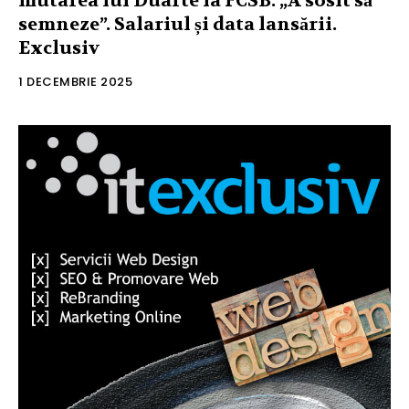
mutarea lui Duarte la FCSB: „A sosit să
semneze”. Salariul și data lansării.
Exclusiv
1 DECEMBRIE 2025