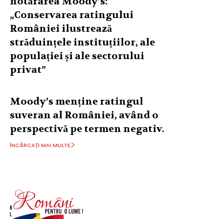
hotărârea Moody’s:
„Conservarea ratingului
României ilustrează
străduințele instituțiilor, ale
populației și ale sectorului
privat”
Moody’s menține ratingul
suveran al României, având o
perspectivă pe termen negativ.
ÎNCĂRCAȚI MAI MULTE