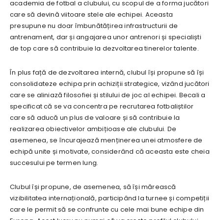
academia de fotbal a clubului, cu scopul de a forma jucători
care să devină viitoare stele ale echipei. Aceasta
presupune nu doar îmbunătățirea infrastructurii de
antrenament, dar și angajarea unor antrenori și specialiști
de top care să contribuie la dezvoltarea tinerelor talente.
În plus față de dezvoltarea internă, clubul își propune să își
consolidateze echipa prin achiziții strategice, vizând jucători
care se aliniază filosofiei și stilului de joc al echipei. Becali a
specificat că se va concentra pe recrutarea fotbaliștilor
care să aducă un plus de valoare și să contribuie la
realizarea obiectivelor ambițioase ale clubului. De
asemenea, se încurajează menținerea unei atmosfere de
echipă unite și motivate, considerând că aceasta este cheia
succesului pe termen lung.
Clubul își propune, de asemenea, să își mărească
vizibilitatea internațională, participând la turnee și competiții
care le permit să se confrunte cu cele mai bune echipe din