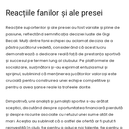
Reacțiile fanilor și ale presei
Reacțiile suporterilor și ale presei au fost variate și pline de
pasiune, reflectând semnificația deciziei luate de Gigi
Becali. Mulți dintre fanii echipei au aclamat decizia de a
păstra jucătorul vedetă, considerând că acest lucru
demonstrează o dedicare reală față de prestanța sportivă
și succesul pe termen lung al clubului. Pe platformele de
socializare, susținătorii și-au exprimat entuziasmul și
sprijinul, subliniind că menținerea jucătorilor valoroși este
crucială pentru construirea unei echipe competitive și
pentru a avea șanse reale la trofeele dorite.
Dimpotrivă, unii analiști și jurnaliști sportivi s-au arătat
sceptici, discutând despre oportunitatea financiară pierdută
și despre riscurile asociate cu refuzul unei sume atât de
mari. Aceștia au subliniat că o astfel de ofertă ar fi putut fi
reinvestită în club, fie pentru a aduce noi talente, fie pentru a