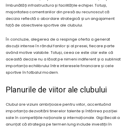
îmbunătăți infrastructura și facilitățile echipei. Totuși,
majoritatea comentariilor din presă au recunoscut că
decizia reflectă o abordare strategică și un angajament
față de obiectivele sportive ale clubului.
În concluzie, alegerea de a respinge oferta a generat
discuții intense în rândul fanilor și al presei, fiecare parte
având motive valabile. Totuși, ceea ce este clar este că
această decizie nu a lăsat pe nimeni indiferent și a subliniat
importanța echilibrului între interesele financiare și cele
sportive în fotbalul modern.
Planurile de viitor ale clubului
Clubul are viziuni ambițioase pentru viitor, accentuând
importanța dezvoltării tinerelor talente și întărirea poziției
sale în competițiile naționale și internaționale. Gigi Becali a
anunțat că strategia pe termen lung include investiții în