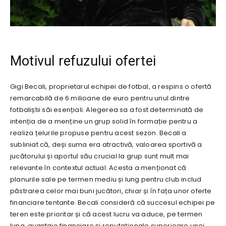
Motivul refuzului ofertei
Gigi Becali, proprietarul echipei de fotbal, a respins o ofertă
remarcabilă de 6 milioane de euro pentru unul dintre
fotbaliștii săi esențiali. Alegerea sa a fost determinată de
intenția de a menține un grup solid în formație pentru a
realiza țelurile propuse pentru acest sezon. Becali a
subliniat că, deși suma era atractivă, valoarea sportivă a
jucătorului și aportul său crucial la grup sunt mult mai
relevante în contextul actual. Acesta a menționat că
planurile sale pe termen mediu și lung pentru club includ
păstrarea celor mai buni jucători, chiar și în fața unor oferte
financiare tentante. Becali consideră că succesul echipei pe
teren este prioritar și că acest lucru va aduce, pe termen
lung, avantaje financiare și reputaționale superioare unei