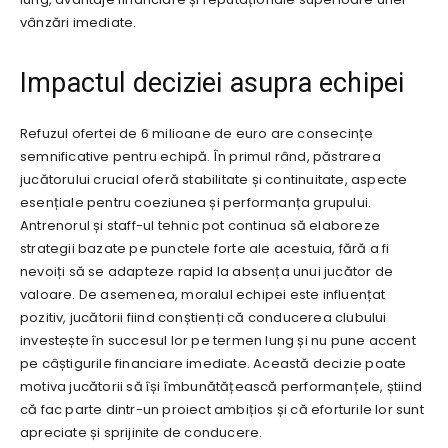
vânzări imediate.
Impactul deciziei asupra echipei
Refuzul ofertei de 6 milioane de euro are consecințe
semnificative pentru echipă. În primul rând, păstrarea
jucătorului crucial oferă stabilitate și continuitate, aspecte
esențiale pentru coeziunea și performanța grupului.
Antrenorul și staff-ul tehnic pot continua să elaboreze
strategii bazate pe punctele forte ale acestuia, fără a fi
nevoiți să se adapteze rapid la absența unui jucător de
valoare. De asemenea, moralul echipei este influențat
pozitiv, jucătorii fiind conștienți că conducerea clubului
investește în succesul lor pe termen lung și nu pune accent
pe câștigurile financiare imediate. Această decizie poate
motiva jucătorii să își îmbunătățească performanțele, știind
că fac parte dintr-un proiect ambițios și că eforturile lor sunt
apreciate și sprijinite de conducere.