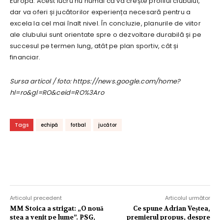
Europa. Acest lucru nu numai că va crește profilul clubului,
dar va oferi și jucătorilor experiența necesară pentru a
excela la cel mai înalt nivel. În concluzie, planurile de viitor
ale clubului sunt orientate spre o dezvoltare durabilă și pe
succesul pe termen lung, atât pe plan sportiv, cât și
financiar.
Sursa articol / foto: https://news.google.com/home?
hl=ro&gl=RO&ceid=RO%3Aro
Tags
echipă
fotbal
jucător
Articolul precedent
Articolul următor
MM Stoica a strigat: „O nouă
Ce spune Adrian Veștea,
stea a venit pe lume”. PSG,
premierul propus, despre