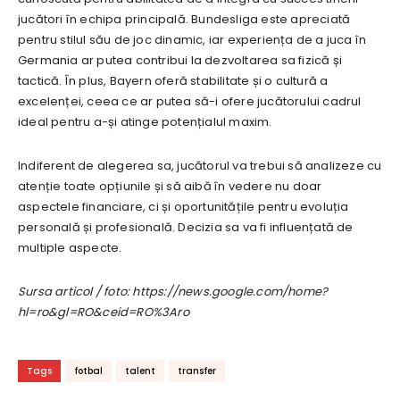
jucători în echipa principală. Bundesliga este apreciată
pentru stilul său de joc dinamic, iar experiența de a juca în
Germania ar putea contribui la dezvoltarea sa fizică și
tactică. În plus, Bayern oferă stabilitate și o cultură a
excelenței, ceea ce ar putea să-i ofere jucătorului cadrul
ideal pentru a-și atinge potențialul maxim.
Indiferent de alegerea sa, jucătorul va trebui să analizeze cu
atenție toate opțiunile și să aibă în vedere nu doar
aspectele financiare, ci și oportunitățile pentru evoluția
personală și profesională. Decizia sa va fi influențată de
multiple aspecte.
Sursa articol / foto: https://news.google.com/home?
hl=ro&gl=RO&ceid=RO%3Aro
Tags
fotbal
talent
transfer