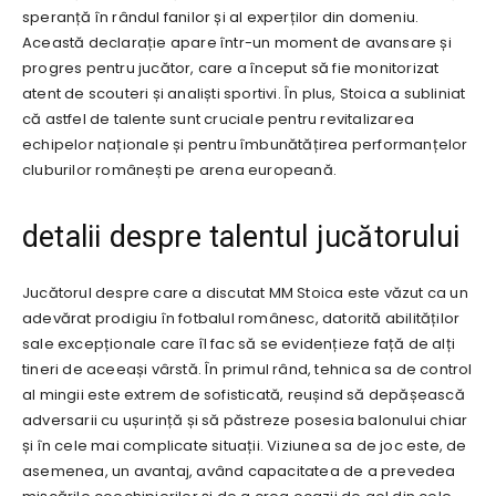
speranță în rândul fanilor și al experților din domeniu.
Această declarație apare într-un moment de avansare și
progres pentru jucător, care a început să fie monitorizat
atent de scouteri și analiști sportivi. În plus, Stoica a subliniat
că astfel de talente sunt cruciale pentru revitalizarea
echipelor naționale și pentru îmbunătățirea performanțelor
cluburilor românești pe arena europeană.
detalii despre talentul jucătorului
Jucătorul despre care a discutat MM Stoica este văzut ca un
adevărat prodigiu în fotbalul românesc, datorită abilităților
sale excepționale care îl fac să se evidențieze față de alți
tineri de aceeași vârstă. În primul rând, tehnica sa de control
al mingii este extrem de sofisticată, reușind să depășească
adversarii cu ușurință și să păstreze posesia balonului chiar
și în cele mai complicate situații. Viziunea sa de joc este, de
asemenea, un avantaj, având capacitatea de a prevedea