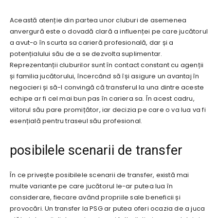
Această atenție din partea unor cluburi de asemenea
anvergură este o dovadă clară a influenței pe care jucătorul
a avut-o în scurta sa carieră profesională, dar și a
potențialului său de a se dezvolta suplimentar.
Reprezentanții cluburilor sunt în contact constant cu agenții
și familia jucătorului, încercând să își asigure un avantaj în
negocieri și să-l convingă că transferul la una dintre aceste
echipe ar fi cel mai bun pas în cariera sa. În acest cadru,
viitorul său pare promițător, iar decizia pe care o va lua va fi
esențială pentru traseul său profesional.
posibilele scenarii de transfer
În ce privește posibilele scenarii de transfer, există mai
multe variante pe care jucătorul le-ar putea lua în
considerare, fiecare având propriile sale beneficii și
provocări. Un transfer la PSG ar putea oferi ocazia de a juca