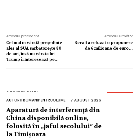
Articolul precedent
Articolul următor
Cel mai în vârstă președinte
Becali a refuzat o propunere
ales al SUA sărbătorește 80
de 6 milioane de euro…
de ani, însă nu vârsta lui
Trump îi interesează pe…
ARTICOLE NOI
AUTORII ROMANIPENTRUOLUME
-
7 AUGUST 2026
Aparatură de interferență din
China disponibilă online,
folosită în „jaful secolului” de
la Timișoara