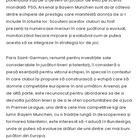
potențialul său de a deveni un jucător de elită pe scena
mondială. PSG, Arsenal și Bayern Munchen sunt doar câteva
dintre echipele de prestigiu care manifestă dorința de a-l
include în loturile lor. Scouterii acestor cluburi au fost
prezenți la numeroase meciuri în care jucătorul a evoluat,
monitorizând fiecare mișcare și evaluând cum ar putea
acesta să se integreze în strategia lor de joc.
Paris Saint-Germain, renumit pentru investițiile sale
considerabile în jucători tineri și talentați, îl consideră o
piesă esențială pentru viitorul echipei, în special în contextul
în care clubul își propune să construiască o echipă care să
domine competițiile europene în anii următori. Arsenal, pe
de altă parte, este recunoscut pentru abordarea sa de a
dezvolta jucători tineri și de a le oferi oportunitatea de a juca
în Premier League, una dintre cele mai competitive ligi ale
lumii. Bayern Munchen, cu o tradiție lungă în descoperirea și
formarea talentelor, este interesat să-l aducă în Bundesliga,
unde ar putea să evolueze alături de unii dintre cei mai buni
jucători din Europa.