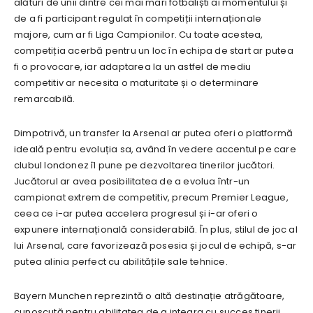
alături de unii dintre cei mai mari fotbaliști ai momentului și
de a fi participant regulat în competiții internaționale
majore, cum ar fi Liga Campionilor. Cu toate acestea,
competiția acerbă pentru un loc în echipa de start ar putea
fi o provocare, iar adaptarea la un astfel de mediu
competitiv ar necesita o maturitate și o determinare
remarcabilă.
Dimpotrivă, un transfer la Arsenal ar putea oferi o platformă
ideală pentru evoluția sa, având în vedere accentul pe care
clubul londonez îl pune pe dezvoltarea tinerilor jucători.
Jucătorul ar avea posibilitatea de a evolua într-un
campionat extrem de competitiv, precum Premier League,
ceea ce i-ar putea accelera progresul și i-ar oferi o
expunere internațională considerabilă. În plus, stilul de joc al
lui Arsenal, care favorizează posesia și jocul de echipă, s-ar
putea alinia perfect cu abilitățile sale tehnice.
Bayern Munchen reprezintă o altă destinație atrăgătoare,
cunoscută pentru abilitatea de a integra cu succes tinerii