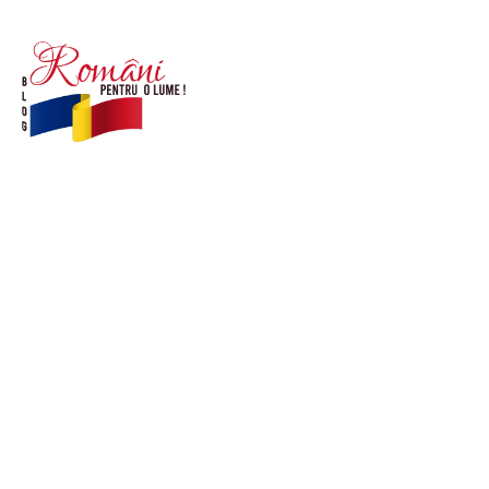
© Acest site este creat si administrat de
romanipentruolume.ro
. Toate drepturile rezervate.
Link-uri utile
POLITICĂ DE CONFIDENȚIALITATE –
ROMANIAPENTRUOLUME.RO
CONTACT ROMANIPENTRUOLUME.RO