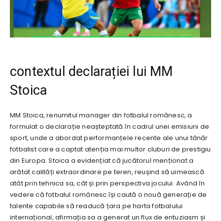
contextul declarației lui MM
Stoica
MM Stoica, renumitul manager din fotbalul românesc, a
formulat o declarație neașteptată în cadrul unei emisiuni de
sport, unde a abordat performanțele recente ale unui tânăr
fotbalist care a captat atenția mai multor cluburi de prestigiu
din Europa. Stoica a evidențiat că jucătorul menționat a
arătat calități extraordinare pe teren, reușind să uimească
atât prin tehnica sa, cât și prin perspectiva jocului. Având în
vedere că fotbalul românesc își caută o nouă generație de
talente capabile să readucă țara pe harta fotbalului
internațional, afirmația sa a generat un flux de entuziasm și