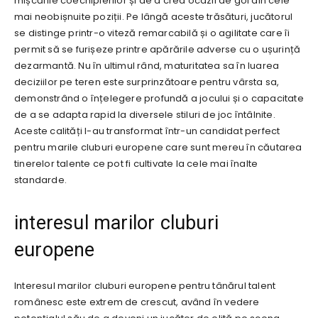
mișcările coechipierilor și de a crea ocazii de gol din cele
mai neobișnuite poziții. Pe lângă aceste trăsături, jucătorul
se distinge printr-o viteză remarcabilă și o agilitate care îi
permit să se furișeze printre apărările adverse cu o ușurință
dezarmantă. Nu în ultimul rând, maturitatea sa în luarea
deciziilor pe teren este surprinzătoare pentru vârsta sa,
demonstrând o înțelegere profundă a jocului și o capacitate
de a se adapta rapid la diversele stiluri de joc întâlnite.
Aceste calități l-au transformat într-un candidat perfect
pentru marile cluburi europene care sunt mereu în căutarea
tinerelor talente ce pot fi cultivate la cele mai înalte
standarde.
interesul marilor cluburi
europene
Interesul marilor cluburi europene pentru tânărul talent
românesc este extrem de crescut, având în vedere