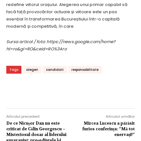
redefine viitorul orașului. Alegerea unui primar capabil să
facă față provocărilor actuale și viitoare este un pas
esențial în transformarea Bucureștiului într-o capitală
modernă și competitivă, în care
Sursa articol / foto: https://news.google.com/home?
hl=ro&gl=RO&ceid=RO%3Aro
Tags
alegeri
candidati
responsabilitate
Articolul precedent
Articolul următor
De ce Nicușor Dan nu este
Mircea Lucescu a părăsit
criticat de Călin Georgescu –
furios conferința: ”Mă tot
Misteriosul dosar al liderului
enervați!”
suveranist: președintele își