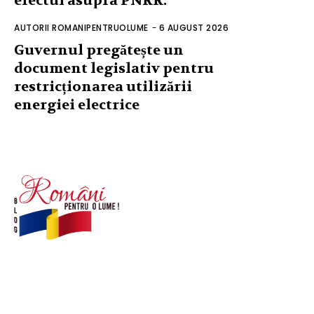
efectul asupra PNRR.
AUTORII ROMANIPENTRUOLUME
-
6 AUGUST 2026
Guvernul pregătește un
document legislativ pentru
restricționarea utilizării
energiei electrice
© Acest site este creat si administrat de
romanipentruolume.ro
. Toate drepturile rezervate.