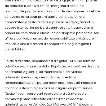
Este important ca alegătorii să se angajeze într-un proces
de reflecție și analiză critică, mergând dincolo de
promisiunile populiste sau campaniile de imagine. Ei trebuie
să evalueze nu doar promisiunile candidaților, ci și
capacitatea acestora de a le pune în practică, având în
vedere istoricul lor politic și administrativ. Alegerea unui
primar nu este doar o chestiune de simpatie personală sau
afiliere politică, ci un act de responsabilitate civică, care
implică o analiză atentă a competențelor și integrității
candidaților.
Pe de altă parte, răspunderea alegătorului nu se termină
odată cu exprimarea votului. După alegeri, cetățenii trebuie
să rămână vigilenți și să monitorizeze activitatea
administrației locale, cerând transparență și
responsabilitate din partea celor aleși. Această implicare
continuă este vitală pentru a se asigura că promisiunile
făcute în campanie sunt respectate și că interesele
comunității sunt reflectate cu fidelitate în deciziile
administrative. Astfel, alegătorii își exercită în întregime