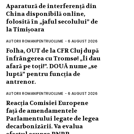
Aparatură de interferență din
China disponibilă online,
folosită în „jaful secolului” de
la Timișoara
AUTORII ROMANIPENTRUOLUME
-
6 AUGUST 2026
Folha, OUT de la CFR Cluj după
înfrângerea cu Tromsø! „Îi dau
afară pe toți!”. DOUĂ nume „se
luptă” pentru funcția de
antrenor.
AUTORII ROMANIPENTRUOLUME
-
6 AUGUST 2026
Reacția Comisiei Europene
față de amendamentele
Parlamentului legate de legea
decarbonizării. Va evalua