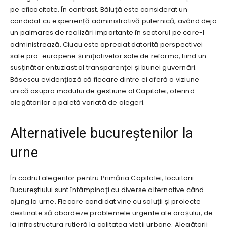
pe eficacitate. În contrast, Băluță este considerat un
candidat cu experiență administrativă puternică, având deja
un palmares de realizări importante în sectorul pe care-l
administrează. Ciucu este apreciat datorită perspectivei
sale pro-europene și inițiativelor sale de reforma, fiind un
susținător entuziast al transparenței și bunei guvernări.
Băsescu evidențiază că fiecare dintre ei oferă o viziune
unică asupra modului de gestiune al Capitalei, oferind
alegătorilor o paletă variată de alegeri.
Alternativele bucureștenilor la
urne
În cadrul alegerilor pentru Primăria Capitalei, locuitorii
Bucureștiului sunt întâmpinați cu diverse alternative când
ajung la urne. Fiecare candidat vine cu soluții și proiecte
destinate să abordeze problemele urgente ale orașului, de
la infrastructura rutieră la calitatea vieții urbane. Alegătorii