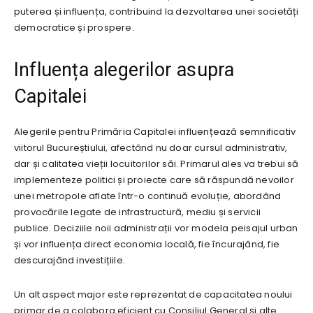
puterea și influența, contribuind la dezvoltarea unei societăți
democratice și prospere.
Influența alegerilor asupra
Capitalei
Alegerile pentru Primăria Capitalei influențează semnificativ
viitorul Bucureștiului, afectând nu doar cursul administrativ,
dar și calitatea vieții locuitorilor săi. Primarul ales va trebui să
implementeze politici și proiecte care să răspundă nevoilor
unei metropole aflate într-o continuă evoluție, abordând
provocările legate de infrastructură, mediu și servicii
publice. Deciziile noii administrații vor modela peisajul urban
și vor influența direct economia locală, fie încurajând, fie
descurajând investițiile.
Un alt aspect major este reprezentat de capacitatea noului
primar de a colabora eficient cu Consiliul General și alte