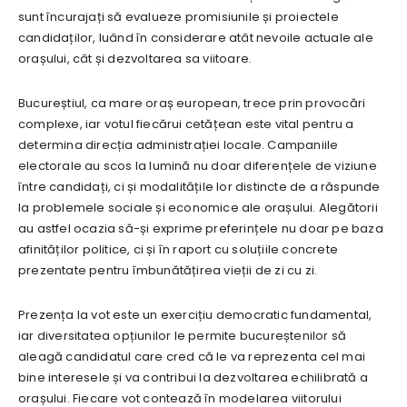
sunt încurajați să evalueze promisiunile și proiectele
candidaților, luând în considerare atât nevoile actuale ale
orașului, cât și dezvoltarea sa viitoare.
Bucureștiul, ca mare oraș european, trece prin provocări
complexe, iar votul fiecărui cetățean este vital pentru a
determina direcția administrației locale. Campaniile
electorale au scos la lumină nu doar diferențele de viziune
între candidați, ci și modalitățile lor distincte de a răspunde
la problemele sociale și economice ale orașului. Alegătorii
au astfel ocazia să-și exprime preferințele nu doar pe baza
afinităților politice, ci și în raport cu soluțiile concrete
prezentate pentru îmbunătățirea vieții de zi cu zi.
Prezența la vot este un exercițiu democratic fundamental,
iar diversitatea opțiunilor le permite bucureștenilor să
aleagă candidatul care cred că le va reprezenta cel mai
bine interesele și va contribui la dezvoltarea echilibrată a
orașului. Fiecare vot contează în modelarea viitorului