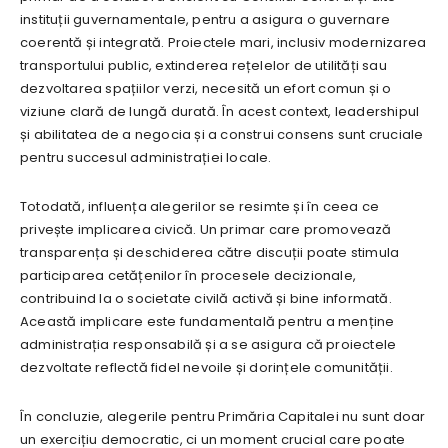
instituții guvernamentale, pentru a asigura o guvernare
coerentă și integrată. Proiectele mari, inclusiv modernizarea
transportului public, extinderea rețelelor de utilități sau
dezvoltarea spațiilor verzi, necesită un efort comun și o
viziune clară de lungă durată. În acest context, leadershipul
și abilitatea de a negocia și a construi consens sunt cruciale
pentru succesul administrației locale.
Totodată, influența alegerilor se resimte și în ceea ce
privește implicarea civică. Un primar care promovează
transparența și deschiderea către discuții poate stimula
participarea cetățenilor în procesele decizionale,
contribuind la o societate civilă activă și bine informată.
Această implicare este fundamentală pentru a menține
administrația responsabilă și a se asigura că proiectele
dezvoltate reflectă fidel nevoile și dorințele comunității.
În concluzie, alegerile pentru Primăria Capitalei nu sunt doar
un exercițiu democratic, ci un moment crucial care poate