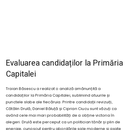
Evaluarea candidaților la Primăria
Capitalei
Traian Băsescu a realizat o analiză amănunțită a
candidaților la Primăria Capitalei, subliniind atuurile și
punctele slabe ale fiecăruia. Printre candidații revizuiți,
Cătălin Drulă, Daniel Băluță și Ciprian Ciucu sunt văzuți ca
având cele mai mari probabilități de a obține victoria în
alegeri. Drulă este perceput ca un politician tânăr și plin de
energie, cunoscut pentru abordările sale moderne și axate