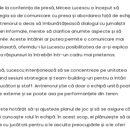
de la conferința de presă, Mircea Lucescu a început să
tegia sa de comunicare cu presa și abordarea față de echi
ntrenorul a decis să îmbunătățească dialogul cu jurnaliștii
iri informale, menite să clarifice anumite aspecte și să
nile. Aceste întâlniri ar putea permite o comunicare mai
elaxată, oferindu-i lui Lucescu posibilitatea de a-și explica
 da răspunsuri la întrebări într-un cadru mai prietenos.
pă, Lucescu intenționează să se concentreze pe unitatea
ând sesiuni strategice și team-building-uri pentru a întări
 jucători și staff. Antrenorul știe că doar o echipă unită poa
le externe și se poate axa pe performanțele din teren.
este hotărât să-și ajusteze planul de joc și să se asigure c
și cunoaște rolul în echipă. În acest scop, el plănuiește să a
le cu jucătorii pentru a le asculta preocupările și a le oferi