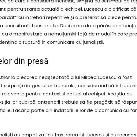
ct pe care îl considera încheiat, simțind că schimbul de rep
nt pentru starea actuală a echipei. Lucescu a clarificat că
ardat” cu întrebări repetitive și a preferat să plece pentr
a unei situații tensionate. Decizia sa de a părăsi conferința
ă ca o manifestare a nemulțumirii față de modul în care pr
dențiind o ruptură în comunicare cu jurnaliștii.
elor din presă
știlor la plecarea neașteptată a lui Mircea Lucescu a fost
ost surprinși de gestul antrenorului, considerând că întrebari
și relevante pentru contextul actual al echipei. Aceștia au
oziția lor publică, antrenorii trebuie să fie pregătiți să răsp
dificile, făcând parte din îndatoririle lor de a comunica cu fani
jurnaliști au empatizat cu frustrarea lui Lucescu și au recuno