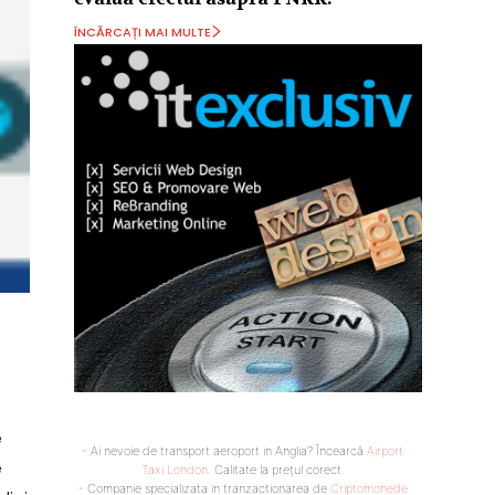
ÎNCĂRCAȚI MAI MULTE
e
- Ai nevoie de transport aeroport in Anglia? Încearcă
Airport
e
Taxi London
. Calitate la prețul corect.
- Companie specializata in tranzactionarea de
Criptomonede