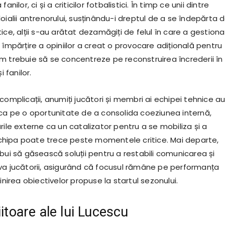
anilor, ci și a criticilor fotbalistici. În timp ce unii dintre
oialii antrenorului, susținându-i dreptul de a se îndepărta 
ice, alții s-au arătat dezamăgiți de felul în care a gestiona
 împărțire a opiniilor a creat o provocare adițională pentru
m trebuie să se concentreze pe reconstruirea încrederii în
i fanilor.
complicații, anumiți jucători și membri ai echipei tehnice a
 ca pe o oportunitate de a consolida coeziunea internă,
rile externe ca un catalizator pentru a se mobiliza și a
hipa poate trece peste momentele critice. Mai departe,
bui să găsească soluții pentru a restabili comunicarea și
va jucătorii, asigurând că focusul rămâne pe performanța
linirea obiectivelor propuse la startul sezonului.
iitoare ale lui Lucescu