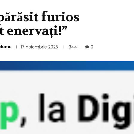
ărăsit furios
t enervați!”
olume
17 noiembrie 2025
344
0