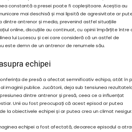
unea constantă a presei poate fi copleșitoare. Aceștia au
unicare mai deschisă și mai lipsită de agresivitate ar put
a dintre antrenor și media, prevenind astfel situațiile
țiul online, discuțiile au continuat, cu opinii împărțite între 
dinea lui Lucescu și cei care consideră că un astfel de
 este demn de un antrenor de renumele său.
 asupra echipei
conferința de presă a afectat semnificativ echipa, atât în 
 al imaginii publice. Jucătorii, deja sub tensiunea rezultatel
 presiunea dintre antrenor și presă, ceea ce a influențat
stiar. Unii au fost preocupați că acest episod ar putea
de la obiectivele echipei și ar putea crea un climat nesigur
aginea echipei a fost afectată, deoarece episodul a atra