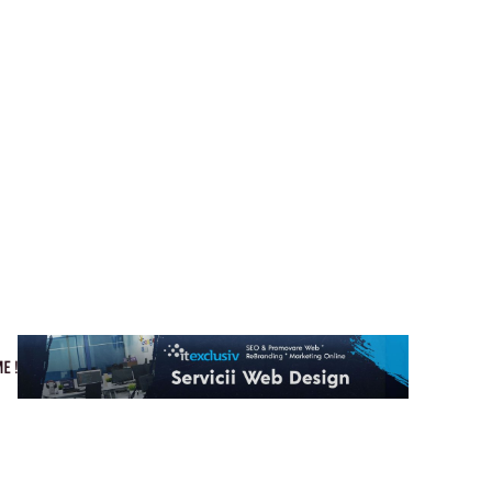
Cultura si Entertainment
Home & Deco
Tech