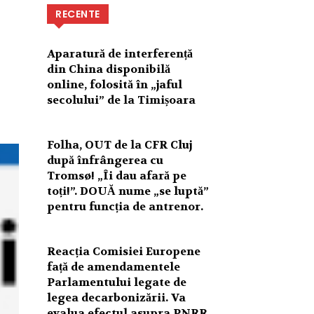
RECENTE
Aparatură de interferență
din China disponibilă
online, folosită în „jaful
secolului” de la Timișoara
Folha, OUT de la CFR Cluj
după înfrângerea cu
Tromsø! „Îi dau afară pe
toți!”. DOUĂ nume „se luptă”
pentru funcția de antrenor.
Reacția Comisiei Europene
față de amendamentele
Parlamentului legate de
legea decarbonizării. Va
evalua efectul asupra PNRR.