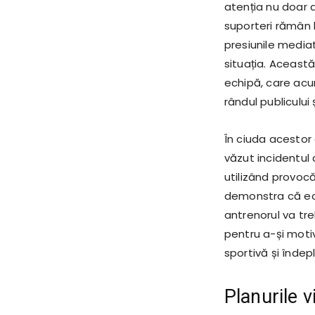
atenția nu doar a f
suporteri rămân l
presiunile mediat
situația. Această
echipă, care acu
rândul publicului ș
În ciuda acestor 
văzut incidentul
utilizând provocă
demonstra că ec
antrenorul va tre
pentru a-și moti
sportivă și îndep
Planurile v