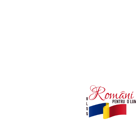
Afaceri si Industrii
Diverse noutati
Sanatate / Hobby