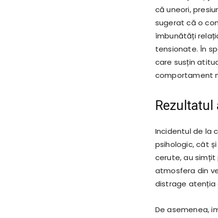
că uneori, presi
sugerat că o com
îmbunătăți relați
tensionate. În spa
care susțin atitu
comportament nu
Rezultatul
Incidentul de la 
psihologic, cât și
cerute, au simțit
atmosfera din ve
distrage atenția 
De asemenea, im