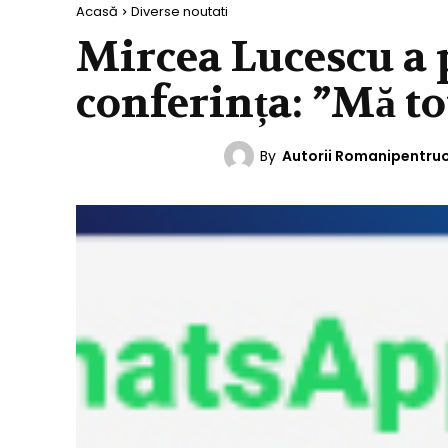
Acasă
Diverse noutati
Mircea Lucescu a p
conferința: ”Mă to
By
Autorii Romanipentru
DIVERSE NOUTATI