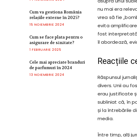
asupra unui subie
nu mai era releva
Cum va gestiona România
vrea să fie „bomb
relațiile externe în 2025?
15 NOIEMBRIE 2024
evita amplificare
fost interpretat
Cum se face plata pentru o
îl abordează, evi
asigurare de sănătate?
1 FEBRUARIE 2025
Reacțiile c
Cele mai apreciate branduri
de parfumuri în 2024
13 NOIEMBRIE 2024
Răspunsul jurnali
divers. Unii au f
erau justificate 
subliniat că, în p
și la întrebările 
media.
Între timp, alți 