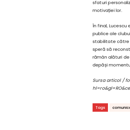
sfaturi personali
motivației lor.
În final, Lucescu 
publice ale clubu
stabilitate către 
speră să reconst
rămân alături de 
depăși momentul d
Sursa articol / 
hl=ro&gl=RO&c
Tags
comunic