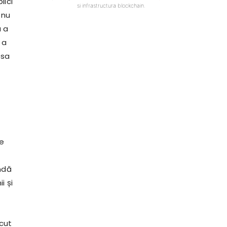
lici
si infrastructura blockchain.
 nu
u a
 a
esa
le
undă
i și
scut