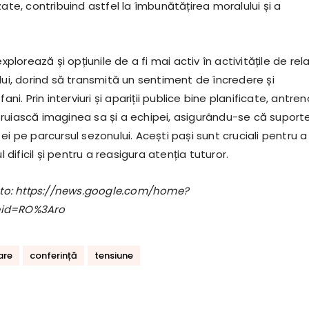
zate, contribuind astfel la îmbunătățirea moralului și a
explorează și opțiunile de a fi mai activ în activitățile de relaț
lui, dorind să transmită un sentiment de încredere și
fani. Prin interviuri și apariții publice bine planificate, antren
ruiască imaginea sa și a echipei, asigurându-se că suporter
ei pe parcursul sezonului. Acești pași sunt cruciali pentru a
ificil și pentru a reasigura atenția tuturor.
foto: https://news.google.com/home?
eid=RO%3Aro
are
conferință
tensiune