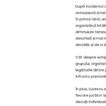
După incidentul 
revizuiască stra
În primul rând, a
organizând întâln
diminueze tensiu
deschisă și mai r
deciziile și de a
Cât despre echi
grupului, organiz
legăturile dintre
înfrunta presiuni
În plus, Lucescu 
fiecare jucător î
discuții individua