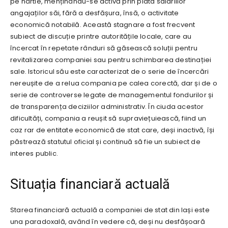
pe hârtie, menținându-se activă prin plata salariilor
angajaților săi, fără a desfășura, însă, o activitate
economică notabilă. Această stagnare a fost frecvent
subiect de discuție printre autoritățile locale, care au
încercat în repetate rânduri să găsească soluții pentru
revitalizarea companiei sau pentru schimbarea destinației
sale. Istoricul său este caracterizat de o serie de încercări
nereușite de a relua compania pe calea corectă, dar și de o
serie de controverse legate de managementul fondurilor și
de transparența deciziilor administrativ. În ciuda acestor
dificultăți, compania a reușit să supraviețuiească, fiind un
caz rar de entitate economică de stat care, deși inactivă, își
păstrează statutul oficial și continuă să fie un subiect de
interes public.
Situația financiară actuală
Starea financiară actuală a companiei de stat din Iași este
una paradoxală, având în vedere că, deși nu desfășoară