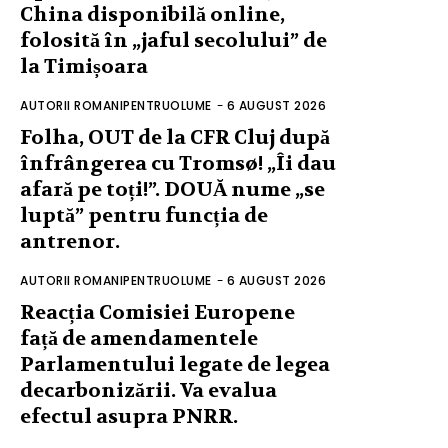
China disponibilă online,
folosită în „jaful secolului” de
la Timișoara
AUTORII ROMANIPENTRUOLUME
-
6 AUGUST 2026
Folha, OUT de la CFR Cluj după
înfrângerea cu Tromsø! „Îi dau
afară pe toți!”. DOUĂ nume „se
luptă” pentru funcția de
antrenor.
AUTORII ROMANIPENTRUOLUME
-
6 AUGUST 2026
Reacția Comisiei Europene
față de amendamentele
Parlamentului legate de legea
decarbonizării. Va evalua
efectul asupra PNRR.