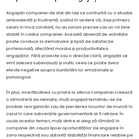
Angajații companiei de stat din Iași se confruntă cu o situație
ambivalentă și frustrantă, având în vedere că, deși primesc
salarii în mod constant, nu au sarcini precise sau un rol bine
stabilit în cadrul companiei. Această absență de activitate
poate conduce la demotivare și lipsă de satisfacție
profesională, afectând moralul și productivitatea
angajaților. Fără proiecte sau o direcție clară, angajații se
simt adesea subevaluați și inutili, ceea ce poate avea
efecte negative asupra bunăstării lor emoționale și
psihologice.
În plus, incertitudinea cu privire la viitorul companiei creează
o atmosferă de neliniște, mulți angajați temându-se de
posibile reorganizări sau de pierderea locurilor de muncă în
cazul în care subvențiile guvernamentale ar fi retrase. În
ciuda acestor temeri, mulți dintre ei aleg să rămână în
companie din cauza lipsei oportunităților de angajare în
zona respectivă sau datorită stabilității financiare relative pe