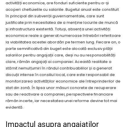
activități economice, are fonduri suficiente pentru a-și
acoperi cheltuielile cu salariile. Bugetul anual este constituit
în principal din subvenții guvernamentale, care sunt
justificate prin necesitatea de a menține locurile de muncă
și infrastructura existentă. Totuși, absența unei activități
economice reale a generat numeroase întrebări referitoare
la viabilitatea acestei abordări pe termen lung. Fiecare an, o
parte semnificativă din buget este alocată exclusiv plății
salariilor pentru angajații care, deși nu au responsabilități
clare, rămân angajați ai companiei. Această realitate a
stârnit nemulțumiri în rândul contribuabililor și a generat
discuții intense în consiliul local, care este responsabil de
monitorizarea activităților economice ale întreprinderilor de
stat din zonă. În lipsa unor măsuri concrete de recuperare
sau de reactivare a companiei, perspectivele financiare
rămân incerte, iar necesitatea unei reforme devine tot mai
evidentă.
Impactul asupra angajaților