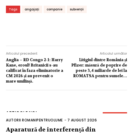
Tags
angajați
companie
subvenții
Articolul precedent
Articolul următor
Anglia – RD Congo 2-1: Harry
Litigiul dintre România și
Kane, eroul! Britanicii s-au
Pfizer: măsură de poprire de
calificat în faza eliminatorie a
peste 3,4 miliarde de lei la
CM 2026 și au prevenit o
ROMATSA pentru sumele…
mare umilință.
ARTICOLE NOI
AUTORII ROMANIPENTRUOLUME
-
7 AUGUST 2026
Aparatură de interferență din