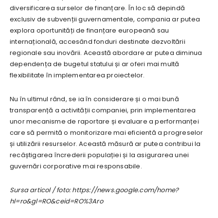
diversificarea surselor de finanțare. În loc să depindă
exclusiv de subvenții guvernamentale, compania ar putea
explora oportunități de finanțare europeană sau
internațională, accesând fonduri destinate dezvoltării
regionale sau inovării. Această abordare ar putea diminua
dependența de bugetul statului și ar oferi mai multă
flexibilitate în implementarea proiectelor.
Nu în ultimul rând, se ia în considerare și o mai bună
transparență a activității companiei, prin implementarea
unor mecanisme de raportare și evaluare a performanței
care să permită o monitorizare mai eficientă a progreselor
și utilizării resurselor. Această măsură ar putea contribui la
recâștigarea încrederii populației și la asigurarea unei
guvernări corporative mai responsabile.
Sursa articol / foto: https://news.google.com/home?
hl=ro&gl=RO&ceid=RO%3Aro