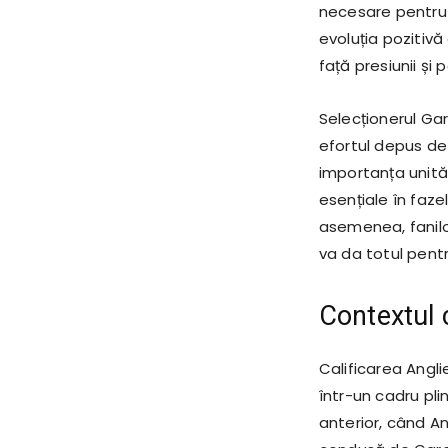
necesare pentru 
evoluția pozitivă
față presiunii și 
Selecționerul Ga
efortul depus de 
importanța unități
esențiale în faz
asemenea, fanilo
va da totul pentr
Contextul c
Calificarea Angli
într-un cadru pl
anterior, când An