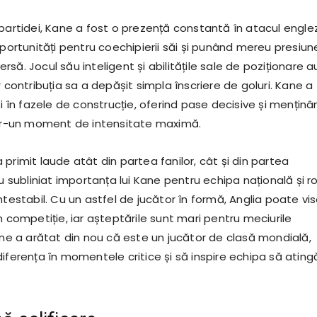
partidei, Kane a fost o prezență constantă în atacul englez
oportunități pentru coechipierii săi și punând mereu presiun
să. Jocul său inteligent și abilitățile sale de poziționare a
r contribuția sa a depășit simpla înscriere de goluri. Kane a
și în fazele de construcție, oferind pase decisive și menținâ
ntr-un moment de intensitate maximă.
primit laude atât din partea fanilor, cât și din partea
au subliniat importanța lui Kane pentru echipa națională și ro
ntestabil. Cu un astfel de jucător în formă, Anglia poate vis
n competiție, iar așteptările sunt mari pentru meciurile
ane a arătat din nou că este un jucător de clasă mondială,
iferența în momentele critice și să inspire echipa să ating