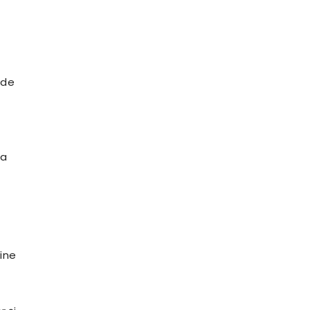
 de
pa
vine