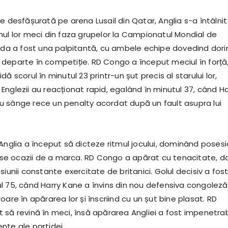
e desfășurată pe arena Lusail din Qatar, Anglia s-a întâlnit
mul lor meci din faza grupelor la Campionatul Mondial de
tida a fost una palpitantă, cu ambele echipe dovedind dori
departe în competiție. RD Congo a început meciul în forță
ă scorul în minutul 23 printr-un șut precis al starului lor,
nglezii au reacționat rapid, egalând în minutul 37, când Ha
 sânge rece un penalty acordat după un fault asupra lui
Anglia a început să dicteze ritmul jocului, dominând posesi
e ocazii de a marca. RD Congo a apărat cu tenacitate, da
siunii constante exercitate de britanici. Golul decisiv a fos
l 75, când Harry Kane a învins din nou defensiva congoleză
oare în apărarea lor și înscriind cu un șut bine plasat. RD
 să revină în meci, însă apărarea Angliei a fost impenetrab
nte ale partidei.