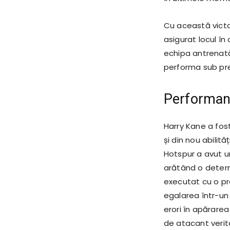
Cu această victor
asigurat locul în 
echipa antrenat
performa sub pre
Performanț
Harry Kane a fost
și din nou abilit
Hotspur a avut un
arătând o determi
executat cu o pr
egalarea într-un 
erori în apărare
de atacant verita