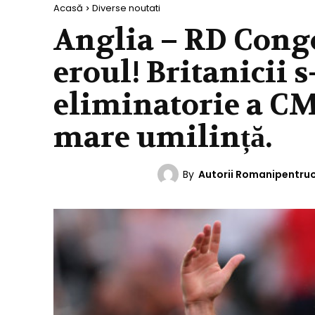
Acasă
Diverse noutati
Anglia – RD Congo
eroul! Britanicii s
eliminatorie a CM 
mare umilință.
By
Autorii Romanipentru
DIVERSE NOUTATI