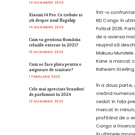
14 NOIEMBRIE 2024
Într-o confruntar
Xiaomi 14 Pro. Ce trebuie să
RD Congo în ulti
știi despre noul flagship
14 NOIEMBRIE 2024
Fotbal 2026. Par
de a avansa mai 
Cum va gestiona România
reușind să deschid
relațiile externe în 2025?
15 NOIEMBRIE 2024
Makusu Mundele. E
Kane a marcat cu
Cum se face plata pentru o
Raheem Sterling.
asigurare de sănătate?
1 FEBRUARIE 2025
În a doua parte, 
Cele mai apreciate branduri
creând numeroas
de parfumuri în 2024
cedat în fața pre
13 NOIEMBRIE 2024
marcat în minutu
profitând de o er
Congo a încercat
în ultimele mome