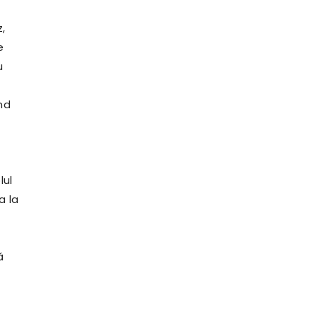
,
e
u
nd
lul
a la
ă