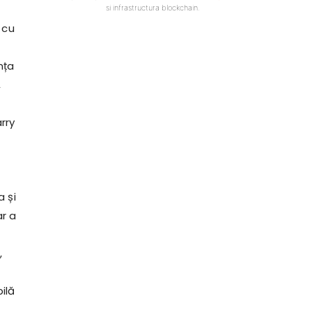
si infrastructura blockchain.
 cu
nța
,
rry
a și
r a
t
,
ilă