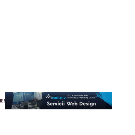
Cultura si Entertainment
Home & Deco
Tech