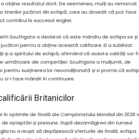
a obține rezultatul dorit. De asemenea, mulți au remarcat
 a tinerilor jucători din echipă, care au dovedit că pot face
pot contribui la succesul Angliei.
reth Southgate a declarat că este mândru de echipa sa și
jucători pentru a obține această calificare. El a subliniat
i și a spiritului de echipă, afirmând că aceste calități vor fi
ele următoare ale competiției. Southgate a mulțumit, de
r pentru susținerea lor necondiționată și a promis că echi
u a-i face mândri în continuare.
alificării Britanicilor
ei în optimile de finală ale Campionatului Mondial din 2026 
in de așteptări și presiune. După dezamăgirea din turneul
glia nu a reușit să depășească sferturile de finală, echipa