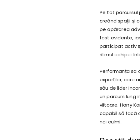
Pe tot parcursul 
creând spații și 
pe apărarea adver
fost evidente, ia
participat activ 
ritmul echipei î
Performanța sa a 
experților, care 
său de lider inco
un parcurs lung î
viitoare. Harry K
capabil să facă d
noi culmi.