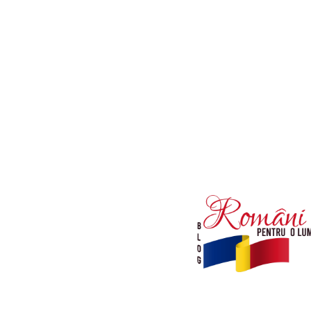
Afaceri si Industrii
Diverse noutati
Sanatate / Hobby