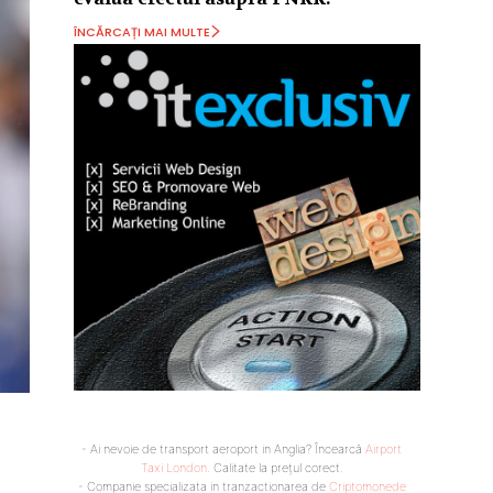
ÎNCĂRCAȚI MAI MULTE
- Ai nevoie de transport aeroport in Anglia? Încearcă
Airport
Taxi London
. Calitate la prețul corect.
- Companie specializata in tranzactionarea de
Criptomonede