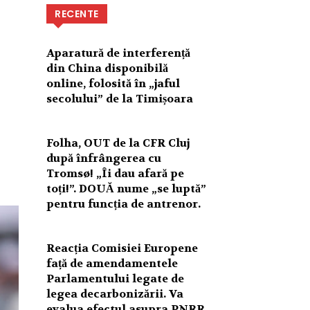
RECENTE
Aparatură de interferență
din China disponibilă
online, folosită în „jaful
secolului” de la Timișoara
Folha, OUT de la CFR Cluj
după înfrângerea cu
Tromsø! „Îi dau afară pe
toți!”. DOUĂ nume „se luptă”
pentru funcția de antrenor.
Reacția Comisiei Europene
față de amendamentele
Parlamentului legate de
legea decarbonizării. Va
evalua efectul asupra PNRR.