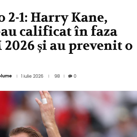
 2-1: Harry Kane,
-au calificat în faza
2026 și au prevenit o
olume
1 iulie 2026
98
0