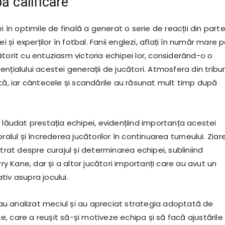
ă calificare
ei în optimile de finală a generat o serie de reacții din part
ei și experților în fotbal. Fanii englezi, aflați în număr mare 
torit cu entuziasm victoria echipei lor, considerând-o o
nțialului acestei generații de jucători. Atmosfera din tribu
tă, iar cântecele și scandările au răsunat mult timp după
 lăudat prestația echipei, evidențiind importanța acestei
ralul și încrederea jucătorilor în continuarea turneului. Ziar
itrat despre curajul și determinarea echipei, subliniind
arry Kane, dar și a altor jucători importanți care au avut un
iv asupra jocului.
l au analizat meciul și au apreciat strategia adoptată de
, care a reușit să-și motiveze echipa și să facă ajustările