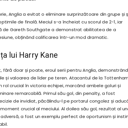
ie, Anglia a evitat o eliminare surprinzătoare din grupe și 
optimile de finală. Meciul s-a încheiat cu scorul de 2-1, iar
ă de Gareth Southgate a demonstrat abilitatea de a
siune, obținând calificarea într-un mod dramatic.
a lui Harry Kane
, fără doar și poate, eroul serii pentru Anglia, demonstrân
ățile și valoarea de lider pe teren. Atacantul de la Tottenha
 rol crucial în victoria echipei, marcând ambele goluri și
nare remarcabilă. Primul său gol, din penalty, a fost
ecizie de invidiat, păcălindu-l pe portarul congolez și adu
moment crucial al meciului. Al doilea său gol, rezultat al un
a adversă, a fost un exemplu perfect de oportunism și insti
bil.