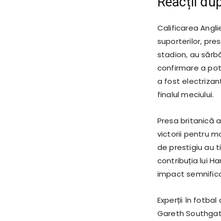
Reacții dup
Calificarea Angli
suporterilor, pres
stadion, au sărbă
confirmare a pote
a fost electrizan
finalul meciului.
Presa britanică a
victorii pentru mo
de prestigiu au t
contribuția lui H
impact semnificat
Experții în fotba
Gareth Southgate