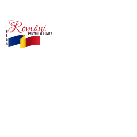
© Acest site este creat si administrat de
romanipentruolume.ro
. Toate drepturile rezervate.
Link-uri utile
POLITICĂ DE CONFIDENȚIALITATE –
ROMANIAPENTRUOLUME.RO