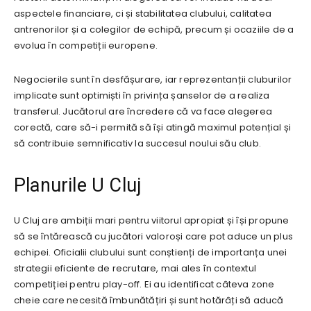
aspectele financiare, ci și stabilitatea clubului, calitatea
antrenorilor și a colegilor de echipă, precum și ocaziile de a
evolua în competiții europene.
Negocierile sunt în desfășurare, iar reprezentanții cluburilor
implicate sunt optimiști în privința șanselor de a realiza
transferul. Jucătorul are încredere că va face alegerea
corectă, care să-i permită să își atingă maximul potențial și
să contribuie semnificativ la succesul noului său club.
Planurile U Cluj
U Cluj are ambiții mari pentru viitorul apropiat și își propune
să se întărească cu jucători valoroși care pot aduce un plus
echipei. Oficialii clubului sunt conștienți de importanța unei
strategii eficiente de recrutare, mai ales în contextul
competiției pentru play-off. Ei au identificat câteva zone
cheie care necesită îmbunătățiri și sunt hotărâți să aducă