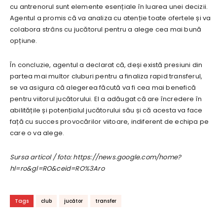
cu antrenorul sunt elemente esențiale în luarea unei decizii.
Agentul a promis că va analiza cu atenție toate ofertele și va
colabora strâns cu jucătorul pentru a alege cea mai bună
opțiune.
În concluzie, agentul a declarat că, deși există presiuni din
partea mai multor cluburi pentru a finaliza rapid transferul,
se va asigura că alegerea făcută va fi cea mai benefică
pentru viitorul jucătorului. El a adăugat că are încredere în
abilitățile și potențialul jucătorului său și că acesta va face
față cu succes provocărilor viitoare, indiferent de echipa pe
care o va alege.
Sursa articol / foto: https://news.google.com/home?
hl=ro&gl=RO&ceid=RO%3Aro
Tags
club
jucător
transfer