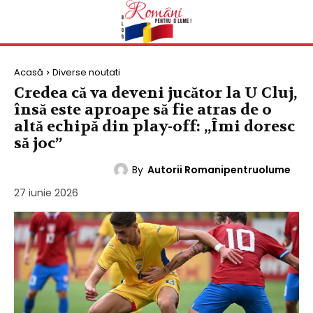
Acasă
Diverse noutati
Credea că va deveni jucător la U Cluj,
însă este aproape să fie atras de o
altă echipă din play-off: „Îmi doresc
să joc”
By
Autorii Romanipentruolume
DIVERSE NOUTATI
27 iunie 2026