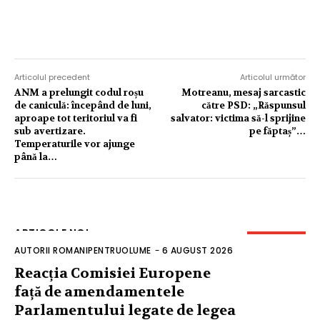
Articolul precedent
Articolul următor
ANM a prelungit codul roșu
Motreanu, mesaj sarcastic
de caniculă: începând de luni,
către PSD: „Răspunsul
aproape tot teritoriul va fi
salvator: victima să-l sprijine
sub avertizare.
pe făptaș”…
Temperaturile vor ajunge
până la…
ARTICOLE NOI
AUTORII ROMANIPENTRUOLUME
-
6 AUGUST 2026
Reacția Comisiei Europene
față de amendamentele
Parlamentului legate de legea