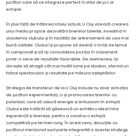
jucători care să se integreze perfect în stilul de joc al
echipei.
În plus față de întărirea lotului actual, U Cluj vizează crearea
unui mediu propice dezvoltării tinerelor talente, investind în
academia clubului și în facilități de antrenament de cea mai
bună calitate. Clubul își propune să devină o forță de temut
în campionat și să își consolideze poziția în clasament
printr-o serie de rezultate favorabile. De asemenea, își
dorește să atragă cât mai multă lume pe stadion, oferind un
fotbal spectaculos și rezultate pe măsura așteptărilor.
Strategia de transferuri de la U Cluj include nu doar achiziția
de jucători experimentați, ci și promovarea tinerilor cu
potențial, care să aducă energie și entuziasm în echipă.
Clubul este hotărât să găsească un echilibru ideal între
experiență și tinerețe, pentru a construi o echipă
competitivă pe termen lung. În acest sens, discuțiile cu
jucătorul menționat sunt parte integrantă a acestei strategii,