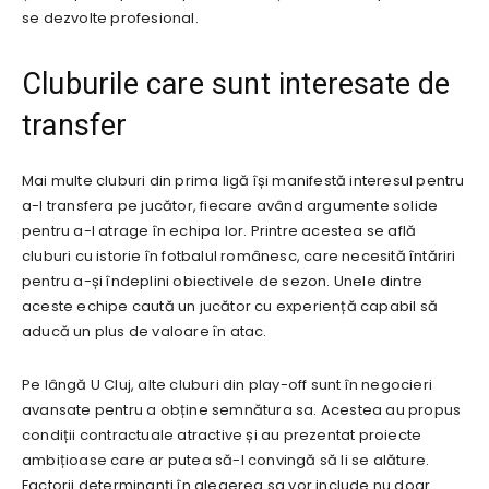
se dezvolte profesional.
Cluburile care sunt interesate de
transfer
Mai multe cluburi din prima ligă își manifestă interesul pentru
a-l transfera pe jucător, fiecare având argumente solide
pentru a-l atrage în echipa lor. Printre acestea se află
cluburi cu istorie în fotbalul românesc, care necesită întăriri
pentru a-și îndeplini obiectivele de sezon. Unele dintre
aceste echipe caută un jucător cu experiență capabil să
aducă un plus de valoare în atac.
Pe lângă U Cluj, alte cluburi din play-off sunt în negocieri
avansate pentru a obține semnătura sa. Acestea au propus
condiții contractuale atractive și au prezentat proiecte
ambițioase care ar putea să-l convingă să li se alăture.
Factorii determinanți în alegerea sa vor include nu doar