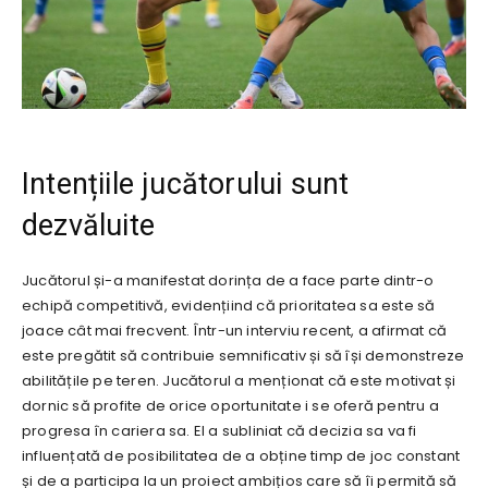
Intențiile jucătorului sunt
dezvăluite
Jucătorul și-a manifestat dorința de a face parte dintr-o
echipă competitivă, evidențiind că prioritatea sa este să
joace cât mai frecvent. Într-un interviu recent, a afirmat că
este pregătit să contribuie semnificativ și să își demonstreze
abilitățile pe teren. Jucătorul a menționat că este motivat și
dornic să profite de orice oportunitate i se oferă pentru a
progresa în cariera sa. El a subliniat că decizia sa va fi
influențată de posibilitatea de a obține timp de joc constant
și de a participa la un proiect ambițios care să îi permită să