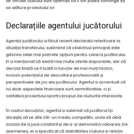
iar oficialii clubului sunt optimiști că îl vor putea convinge să
se alăture proiectului lor.
Declarațiile agentului jucătorului
Agentul jucătorului a făcut recent declarații referitoare la
situația transferului, subliniind că obiectivul principal este
găsirea celei mai potrivite opțiuni pentru cariera jucătorului.
El a menționat că există mai multe oferte disponibile, dar că
decizia finală va fi luată în funcție de mai mulți factori,
inclusiv potențialul de dezvoltare profesională și
perspectivele de joc ale jucătorului. Agentul a accentuat că
nu doar aspectele financiare sunt semnificative, ci și
calitatea proiectului sportiv propus de cluburile interesate.
În cadrul discuțiilor, agentul a subliniat că jucătorul își
dorește să se afle într-un mediu competitiv, unde să aibă
ocazia de a juca constant și de a-și demonstra valoarea. De
asemenea, el a specificat că stabilitatea clubului și relația