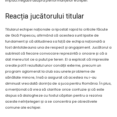
impact negativ asupra performanțelor echipei.
Reacția jucătorului titular
Titularul echipei naționale a ripostat rapid la criticile făcute
de Gică Popescu, afirmând că acestea sunt lipsite de
fundament și că atitudinea sa față de echipa națională a
fost dintotdeauna una de respect și angajament. Jucătorul a
subliniat că fiecare convocare reprezintă o onoare și că a
dat mereu tot ce a putut pe teren. El a explicat că impresiile
create pot fi rezultatul unor condiții externe, precum un
program aglomerat la club sau unele probleme de
sănătate minore, însă a asigurat că acestea nu i-au
diminuat vreodată dorința de a juca pentru România. În plus,
a menționat că vrea să clarifice orice confuzie și că este
dispus să dialogheze cu fostul căpitan pentru a rezolva
aceste neînțelegeri și a se concentra pe obiectivele
comune ale echipei.