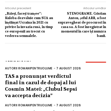
Articolul precedent
Articolul următor
„Băieți, faceți tranșee”:
STENOGRAME. Cristian
Kuleba dezvăluie cum SUA au
Anton, șeful ARR, a fost
înștiințat Ucraina în 2021 cu
supravegheat de procurori în
privire la invazia rusă, în timp
casa sa. A fost înregistrat în
ce europenii au trecut cu
momentul în care își număra
vederea semnalele.
banii.
ARTICOLE NOI
AUTORII ROMANIPENTRUOLUME
-
7 AUGUST 2026
TAS a pronunțat verdictul
final în cazul de dopaj al lui
Cosmin Matei: „Clubul Sepsi
va accepta decizia”
AUTORII ROMANIPENTRUOLUME
-
7 AUGUST 2026