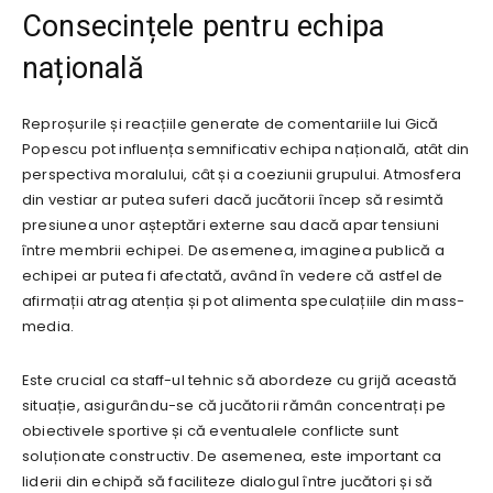
Consecințele pentru echipa
națională
Reproșurile și reacțiile generate de comentariile lui Gică
Popescu pot influența semnificativ echipa națională, atât din
perspectiva moralului, cât și a coeziunii grupului. Atmosfera
din vestiar ar putea suferi dacă jucătorii încep să resimtă
presiunea unor așteptări externe sau dacă apar tensiuni
între membrii echipei. De asemenea, imaginea publică a
echipei ar putea fi afectată, având în vedere că astfel de
afirmații atrag atenția și pot alimenta speculațiile din mass-
media.
Este crucial ca staff-ul tehnic să abordeze cu grijă această
situație, asigurându-se că jucătorii rămân concentrați pe
obiectivele sportive și că eventualele conflicte sunt
soluționate constructiv. De asemenea, este important ca
liderii din echipă să faciliteze dialogul între jucători și să