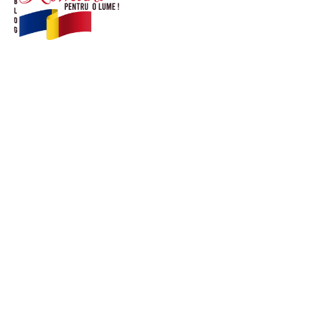
© Acest site este creat si administrat de
romanipentruolume.ro
. Toate drepturile rezervate.
Link-uri utile
POLITICĂ DE CONFIDENȚIALITATE –
ROMANIAPENTRUOLUME.RO
CONTACT ROMANIPENTRUOLUME.RO
POLITICA DE COOKIES (GDPR)
Ultimele postari: