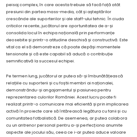
peisaj complex, în care acesta trebuie să facă față atât
presiunii din partea mass-media, cât și așteptărilor
crescânde ale suporterilor și ale staff-ului tehnic. În ciuda
criticilor recente, jucătorul are oportunitatea de a-și
consolida locul în echipa națională prin performanțe
deosebite și printr-o atitudine deschisă și constructivă. Este
vital ca el să demonstreze că poate depăși momentele
tensionate și că este capabil să aducă o contribuție
semnificativă la succesul echipei.
Pe termen lung, jucătorul ar putea să-și îmbunătățească
relațiile cu suporterii și cu foștii membri ai naționalei,
demonstrându-și angajamentul și pasiunea pentru
reprezentarea culorilor României. Acest lucru poate fi
realizat printr-o comunicare mai eficientă și prin implicarea
activă în proiecte care să întărească legătura cu fanii și cu
comunitatea fotbalistică. De asemenea, ar putea colabora
cu un antrenor personal pentru a-și perfecționa anumite
aspecte ale jocului său, ceea ce i-ar putea aduce valoare