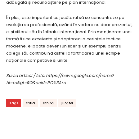
adăugată și recunoaștere pe plan internațional.
În plus, este important ca jucătorul să se concentreze pe
evoluția sa profesională, având în vedere nu doar prezentul,
ci și viitorul său în fotbalul internațional. Prin menținerea unei
formă fizice excelente și adaptarea la cerințele tactice
moderne, el poate deveni un lider și un exemplu pentru
colegii săi, contribuind astfel la fortificarea unei echipe
naționale competitive și unite.
Sursa articol / foto: https://news.google.com/home?
hl=ro&gl=RO&ceid=RO%3Aro
Tags
critici
echipă
jucător