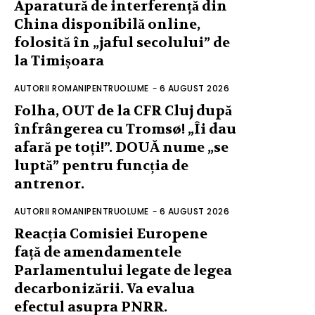
Aparatură de interferență din
China disponibilă online,
folosită în „jaful secolului” de
la Timișoara
AUTORII ROMANIPENTRUOLUME
-
6 AUGUST 2026
Folha, OUT de la CFR Cluj după
înfrângerea cu Tromsø! „Îi dau
afară pe toți!”. DOUĂ nume „se
luptă” pentru funcția de
antrenor.
AUTORII ROMANIPENTRUOLUME
-
6 AUGUST 2026
Reacția Comisiei Europene
față de amendamentele
Parlamentului legate de legea
decarbonizării. Va evalua
efectul asupra PNRR.