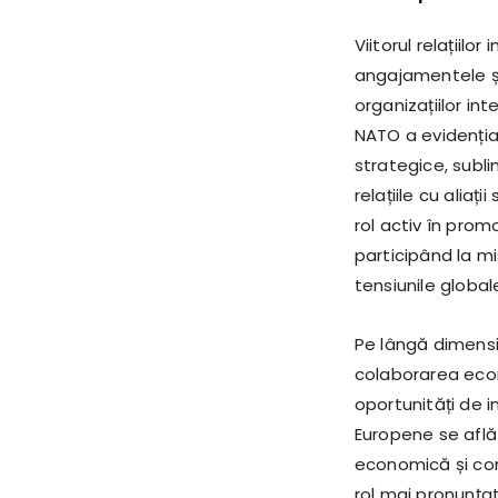
Viitorul relațiil
angajamentele și
organizațiilor i
NATO a evidențiat
strategice, subl
relațiile cu alia
rol activ în promo
participând la mi
tensiunile global
Pe lângă dimensi
colaborarea econo
oportunități de in
Europene se află 
economică și com
rol mai pronunțat