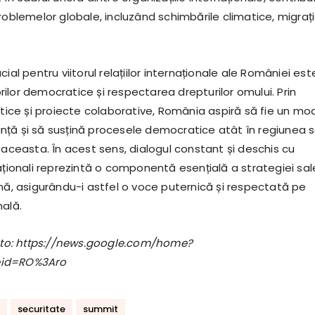
roblemelor globale, incluzând schimbările climatice, migrați
cial pentru viitorul relațiilor internaționale ale României est
ilor democratice și respectarea drepturilor omului. Prin
atice și proiecte colaborative, România aspiră să fie un mo
ță și să susțină procesele democratice atât în regiunea s
 aceasta. În acest sens, dialogul constant și deschis cu
aționali reprezintă o componentă esențială a strategiei sal
rnă, asigurându-i astfel o voce puternică și respectată pe
nală.
foto: https://news.google.com/home?
eid=RO%3Aro
securitate
summit