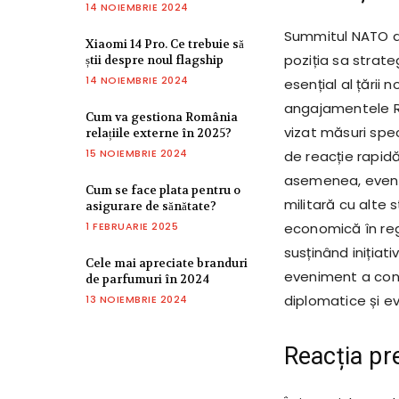
14 NOIEMBRIE 2024
Summitul NATO a 
Xiaomi 14 Pro. Ce trebuie să
poziția sa strateg
știi despre noul flagship
14 NOIEMBRIE 2024
esențial al țării 
angajamentele Ro
Cum va gestiona România
vizat măsuri spe
relațiile externe în 2025?
15 NOIEMBRIE 2024
de reacție rapid
asemenea, evenim
Cum se face plata pentru o
militară cu alte
asigurare de sănătate?
1 FEBRUARIE 2025
economică în reg
susținând inițiat
Cele mai apreciate branduri
eveniment a const
de parfumuri în 2024
diplomatice și ev
13 NOIEMBRIE 2024
Reacția pre