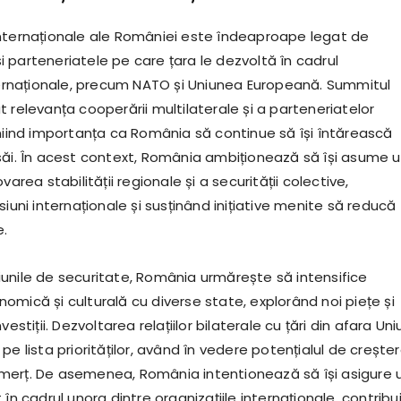
or internaționale ale României este îndeaproape legat de
 parteneriatele pe care țara le dezvoltă în cadrul
nternaționale, precum NATO și Uniunea Europeană. Summitul
 relevanța cooperării multilaterale și a parteneriatelor
iniind importanța ca România să continue să își întărească
ții săi. În acest context, România ambiționează să își asume 
varea stabilității regionale și a securității colective,
siuni internaționale și susținând inițiative menite să reducă
e.
unile de securitate, România urmărește să intensifice
mică și culturală cu diverse state, explorând noi piețe și
vestiții. Dezvoltarea relațiilor bilaterale cu țări din afara Uniu
pe lista priorităților, având în vedere potențialul de crește
erț. De asemenea, România intentionează să își asigure 
 în cadrul unora dintre organizațiile internaționale, contribu