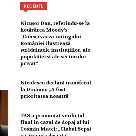
RECENTE
Nicușor Dan, referindu-se la
hotărârea Moody’s:
„Conservarea ratingului
României ilustrează
străduințele instituțiilor, ale
populației și ale sectorului
privat”
Nicolescu declară transferul
la Dinamo: „A fost
prioritatea noastră”
TAS a pronunțat verdictul
final în cazul de dopaj al lui
Cosmin Matei: „Clubul Sepsi
va accepta decizia”