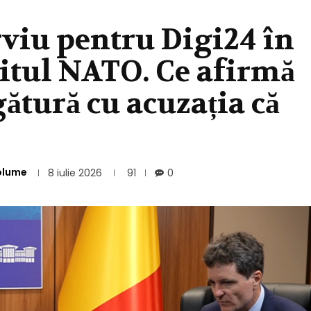
rviu pentru Digi24 în
itul NATO. Ce afirmă
gătură cu acuzația că
olume
8 iulie 2026
91
0