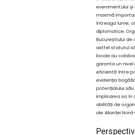
evenimentului și 
maximă importanță
întreaga lume, of
diplomatice. Org
Bucureștiului de
astfel statutul s
locale au colabor
garanta un nivel 
eficientă între p
evidenția bogăția
potențialului său 
implicarea sa în
abilități de orga
ale Alianței Nord
Perspectiva