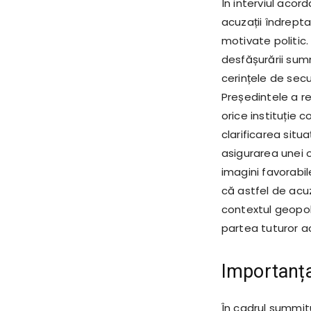
În interviul acor
acuzații îndrept
motivate politic. 
desfășurării summ
cerințele de sec
Președintele a r
orice instituție
clarificarea situ
asigurarea unei 
imagini favorabi
că astfel de acuz
contextul geopoli
partea tuturor acto
Importanța
În cadrul summitu