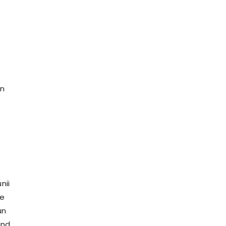
un
nii
re
un
ind