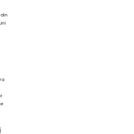
 din
uni
ra
r
ne
i