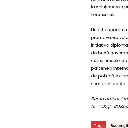
la soluționarea p
terorismul.
Un alt aspect cru
promovarea valor
inițiative diplom
de bună guvernan
cât și dincolo de
partenerii intern
de politică exte
scena internațio
Sursa articol / 
hl=ro&gl=RO&c
Tags
București