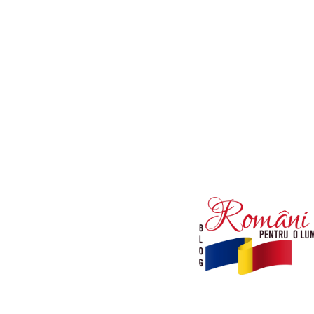
Afaceri si Industrii
Diverse noutati
Sanatate / Hobby