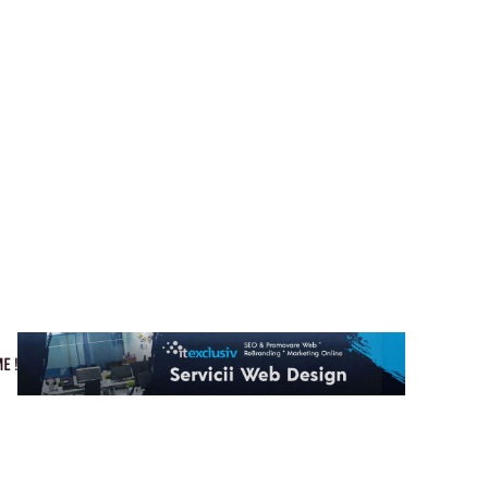
Cultura si Entertainment
Home & Deco
Tech