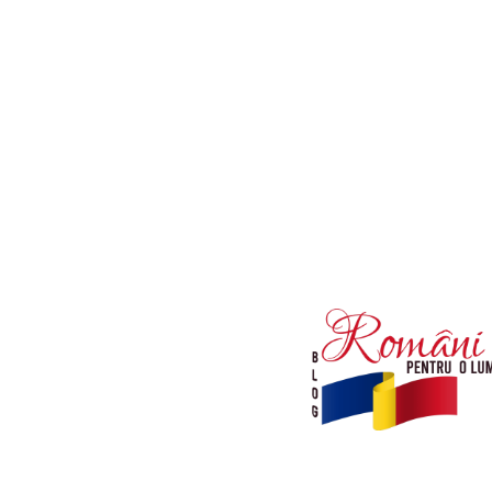
Afaceri si Industrii
Diverse noutati
Sanatate / Hobby