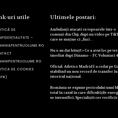
nk-uri utile
Ultimele postari:
Ambulanță atacată cu topoarele într-o
ITICĂ DE
comună din Cluj, după un video pe Tik
FIDENȚIALITATE –
care se susține că „fură…
MANIAPENTRUOLUME.RO
Nu s-au dat bătuți! » Ce a avut loc pe te
NTACT
imediat după Dinamo – FC Voluntari 
MANIPENTRUOLUME.RO
Oficial: Atletico Madrid l-a cedat pe Ga
ITICA DE COOKIES
stabilind un nou record de transfer în
istoricul național.
DPR)
România se expune pericolului unui b
total în cazul în care dificultățile ener
se intensifică. Specialiștii cer verifică