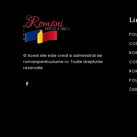
Li
POL
CON
RO
© Acest site este creat si administrat de
romanipentruolume.ro
. Toate drepturile
CO
rezervate.
RO
POL
(G