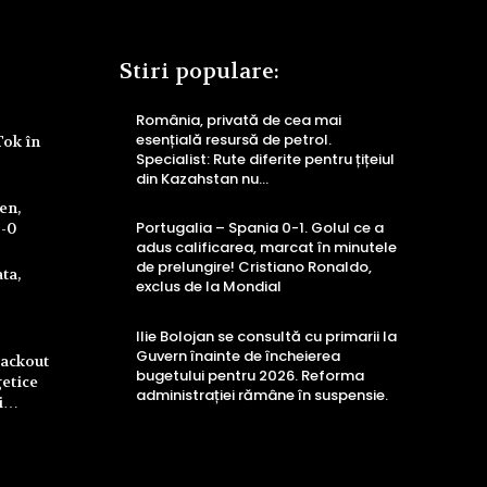
Stiri populare:
România, privată de cea mai
esențială resursă de petrol.
Tok în
Specialist: Rute diferite pentru țițeiul
din Kazahstan nu…
ren,
Portugalia – Spania 0-1. Golul ce a
4-0
adus calificarea, marcat în minutele
de prelungire! Cristiano Ronaldo,
ta,
exclus de la Mondial
Ilie Bolojan se consultă cu primarii la
Guvern înainte de încheierea
lackout
bugetului pentru 2026. Reforma
getice
administrației rămâne în suspensie.
ri…