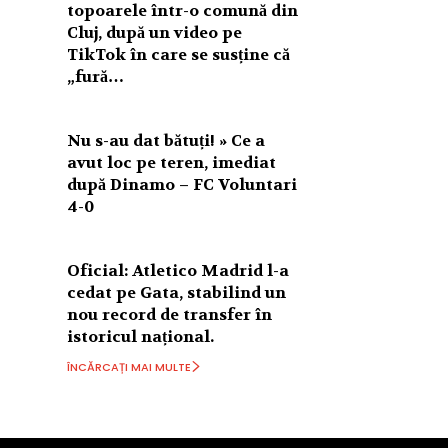
topoarele într-o comună din
Cluj, după un video pe
TikTok în care se susține că
„fură…
Nu s-au dat bătuți! » Ce a
avut loc pe teren, imediat
după Dinamo – FC Voluntari
4-0
Oficial: Atletico Madrid l-a
cedat pe Gata, stabilind un
nou record de transfer în
istoricul național.
ÎNCĂRCAȚI MAI MULTE