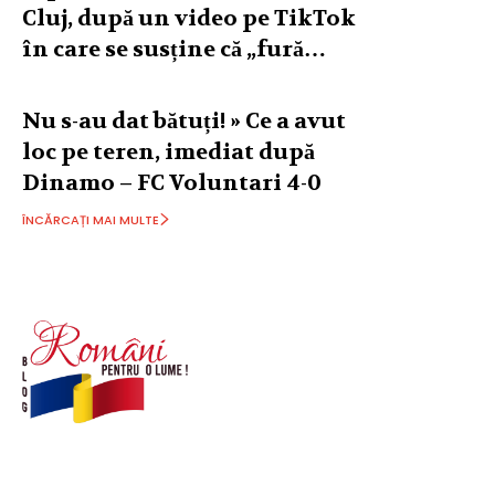
Cluj, după un video pe TikTok
în care se susține că „fură…
Nu s-au dat bătuți! » Ce a avut
loc pe teren, imediat după
Dinamo – FC Voluntari 4-0
ÎNCĂRCAȚI MAI MULTE
© Acest site este creat si administrat de
romanipentruolume.ro
. Toate drepturile rezervate.