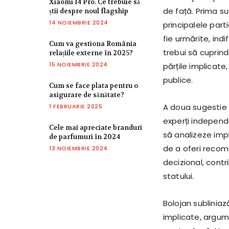
Xiaomi 14 Pro. Ce trebuie să
de față. Prima s
știi despre noul flagship
14 NOIEMBRIE 2024
principalele parti
fie urmărite, in
Cum va gestiona România
trebui să cuprin
relațiile externe în 2025?
15 NOIEMBRIE 2024
părțile implicate,
publice.
Cum se face plata pentru o
asigurare de sănătate?
A doua sugestie 
1 FEBRUARIE 2025
experți independe
Cele mai apreciate branduri
să analizeze imp
de parfumuri în 2024
de a oferi recom
13 NOIEMBRIE 2024
decizional, contri
statului.
Bolojan subliniaz
implicate, argum