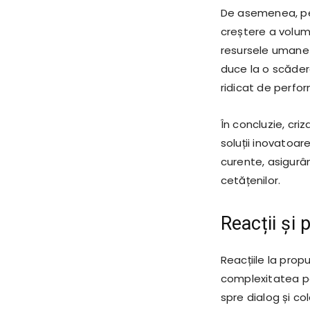
De asemenea, per
creștere a volumu
resursele umane 
duce la o scădere 
ridicat de perfo
În concluzie, cri
soluții inovatoar
curente, asigurân
cetățenilor.
Reacții și 
Reacțiile la propun
complexitatea peis
spre dialog și c