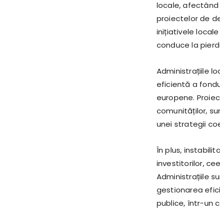
locale, afectând 
proiectelor de dez
inițiativele loca
conduce la pierde
Administrațiile lo
eficientă a fondu
europene. Proiec
comunităților, sun
unei strategii coe
În plus, instabil
investitorilor, ce
Administrațiile s
gestionarea eficie
publice, într-un 