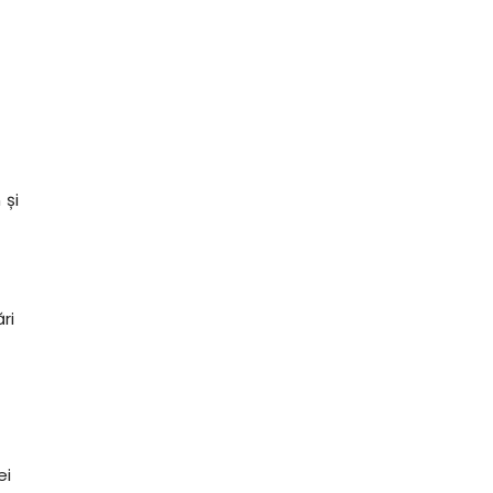
 și
ri
ei