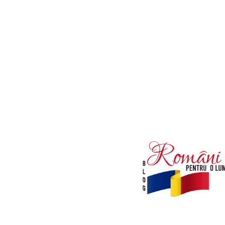
Afaceri si Industrii
Diverse noutati
Sanatate / Hobby