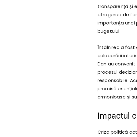
transparență și 
atragerea de fond
importanța unei p
bugetului.
Întâlnirea a fost
colaborării interi
Dan au convenit să
procesul decizion
responsabile. A
premisă esențială
armonioase și su
Impactul cr
Criza politică a