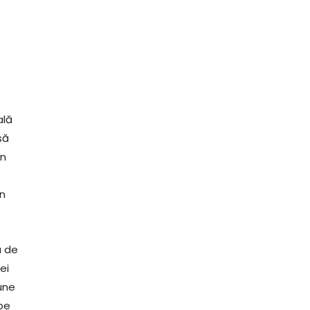
ală
să
en
en
a de
ei
une
pe