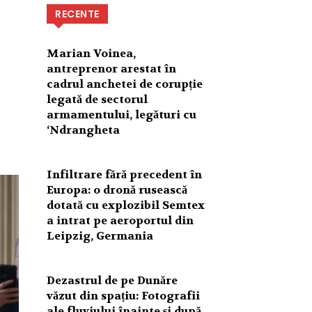
RECENTE
Marian Voinea,
antreprenor arestat în
cadrul anchetei de corupție
legată de sectorul
armamentului, legături cu
‘Ndrangheta
Infiltrare fără precedent în
Europa: o dronă rusească
dotată cu explozibil Semtex
a intrat pe aeroportul din
Leipzig, Germania
Dezastrul de pe Dunăre
văzut din spațiu: Fotografii
ale fluviului înainte și după