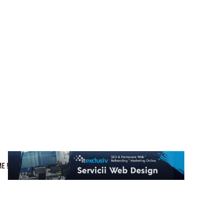
Cultura si Entertainment
Home & Deco
Tech