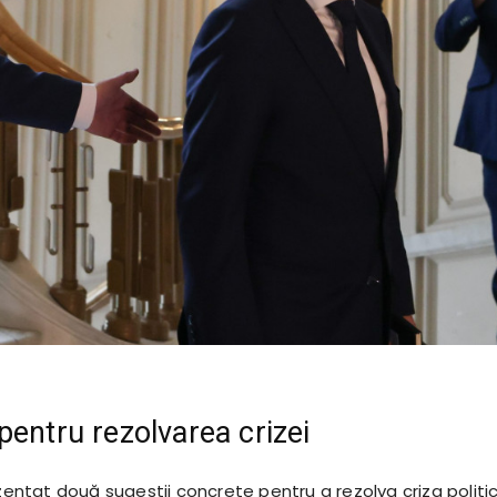
pentru rezolvarea crizei
ezentat două sugestii concrete pentru a rezolva criza politi