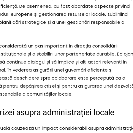
eficiență. De asemenea, au fost abordate aspecte privind
uri europene și gestionarea resurselor locale, subliniind
lanificări strategice și a unei gestionări responsabile a
 considerată un pas important în direcția consolidării
nstituționale și a stabilirii unor parteneriate durabile. Bolojan
 continue dialogul și să implice și alți actori relevanți în
al, în vederea asigurării unei guvernări eficiente și
ceastă deschidere spre colaborare este percepută ca o
 pentru depășirea crizei și pentru asigurarea unei dezvoltă
stenabile a comunităților locale.
izei asupra administrației locale
ctuală cauzează un impact considerabil asupra administrați