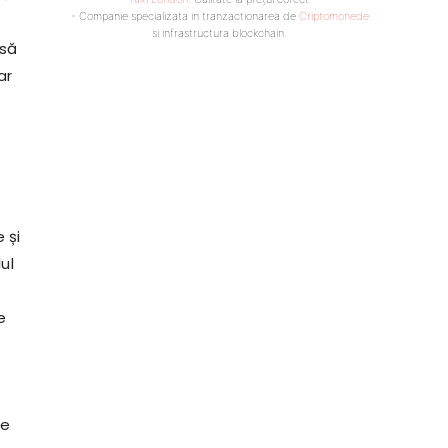
- Companie specializata in tranzactionarea de
Criptomonede
si infrastructura blockchain.
 să
ar
e
 și
ul
e
se