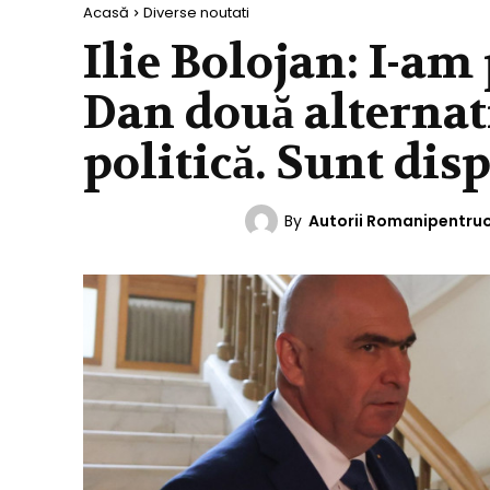
Acasă
Diverse noutati
Ilie Bolojan: I-am
Dan două alternat
politică. Sunt di
By
Autorii Romanipentru
DIVERSE NOUTATI