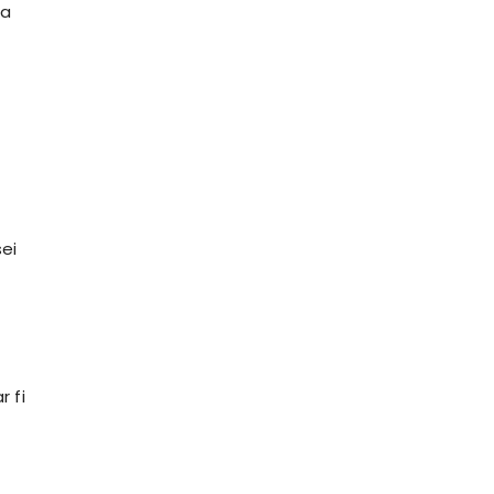
ea
sei
r fi