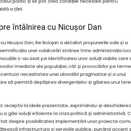
sul politic și se pot crea condițiile necesare pentru
lă a țării.
spre întâlnirea cu Nicușor Dan
ii cu Nicușor Dan, Ilie Bolojan a detaliat propunerile sale și a
emnificația unei colaborări strânse între administrația loc
iscuțiile s-au axat pe identificarea unor soluții viabile care 
voilor imediate ale populației, cât și provocărilor pe term
accentuat necesitatea unei abordări pragmatice și a unui
care să permită depășirea divergențelor și găsirea unui ter
st receptiv la ideile prezentate, exprimându-și deschidere
a găsi soluții eficiente la criza politică și administrativă. C
scutat despre posibilitatea implementării unor proiecte com
țească infrastructura și serviciile publice, punând accent 