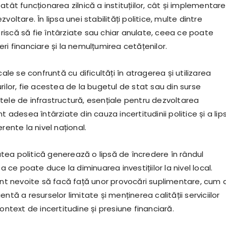
atât funcționarea zilnică a instituțiilor, cât și implementar
voltare. În lipsa unei stabilități politice, multe dintre
le riscă să fie întârziate sau chiar anulate, ceea ce poate
ri financiare și la nemulțumirea cetățenilor.
cale se confruntă cu dificultăți în atragerea și utilizarea
rilor, fie acestea de la bugetul de stat sau din surse
tele de infrastructură, esențiale pentru dezvoltarea
t adesea întârziate din cauza incertitudinii politice și a lip
rente la nivel național.
itatea politică generează o lipsă de încredere în rândul
ea ce poate duce la diminuarea investițiilor la nivel local.
unt nevoite să facă față unor provocări suplimentare, cum a
ntă a resurselor limitate și menținerea calității serviciilor
context de incertitudine și presiune financiară.