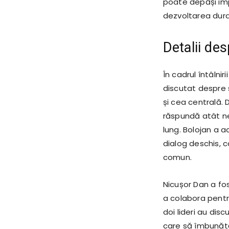
poate depăși impa
dezvoltarea durabi
Detalii de
În cadrul întâlnir
discutat despre s
și cea centrală. D
răspundă atât ne
lung. Bolojan a 
dialog deschis, 
comun.
Nicușor Dan a fo
a colabora pentru 
doi lideri au di
care să îmbunătă