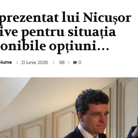
 prezentat lui Nicușor
ive pentru situația
sponibile opțiuni…
olume
21 iunie 2026
98
0