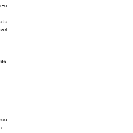
tr-o
oate
ivel
ile
d
erea
n