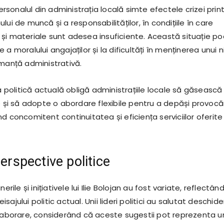
sonalul din administrația locală simte efectele crizei prin
lui de muncă și a responsabilităților, în condițiile în care
și materiale sunt adesea insuficiente. Această situație p
a moralului angajaților și la dificultăți în menținerea unui n
rmanță administrativă.
za politică actuală obligă administrațiile locale să găsească
e și să adopte o abordare flexibile pentru a depăși provocăr
d concomitent continuitatea și eficiența serviciilor oferite
perspective politice
erile și inițiativele lui Ilie Bolojan au fost variate, reflectân
ajului politic actual. Unii lideri politici au salutat deschid
olaborare, considerând că aceste sugestii pot reprezenta u