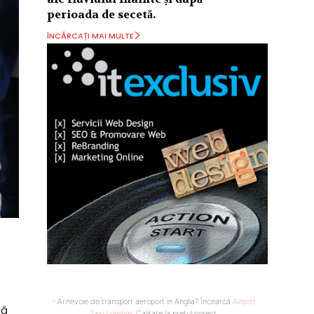
perioada de secetă.
ÎNCĂRCAȚI MAI MULTE
- Ai nevoie de transport aeroport in Anglia? Încearcă
Airport
că
Taxi London
. Calitate la prețul corect.