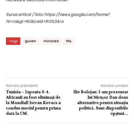
Sursa articol / foto: https://news.google.com/home?
hl=ro&gl=RO&ceid=RO%3Aro
Tags
guvern
ministere
PNL
Articolul precedent
Articolul următor
Tunisia – Japonia 0-4.
Ilie Bolojan: I-am prezentat
Africanii au fost eliminați de
lui Nicușor Dan două
la Mondial! Istvan Kovacs a
alternative pentru situația
condus meciul pentru prima
politică. Sunt disponibile
dată la CM.
opțiuni…