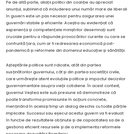
Pe de altă parte, aliații politici din coaliție au apreciat
anunțul, subliniind că includerea unui număr mare de liberali
în guvern este un pas necesar pentru asigurarea unei
guvernări stabile și eficiente. Aceștia au evidențiat că
experiența și competențele miniștrilor desemnați sunt
cruciale pentru a răspunde provocărilor curente cu care se
confruntă țara, cum ar fi redresarea economică post-
pandemică și reformele din domeniul educației și sănătății.
Așteptările politice sunt ridicate, atât din partea
susținătorilor guvernului, cât și din partea societății civile,
care urmărește atent evoluțiile politice și impactul deciziilor
guvernamentale asupra vieții cotidiene. În acest context,
guvernul Veștea este sub presiune să demonstreze că
poate transforma promisiunile în acțiuni concrete,
menținând în același timp un dialog deschis cu toate părțile
implicate. Succesul sau eșecul acestui guvern va fi evaluat
în funcție de rezultatele obținute și de capacitatea sa de a
gestiona eficient resursele și de a implementa reformele
necesare dezvoltării României.