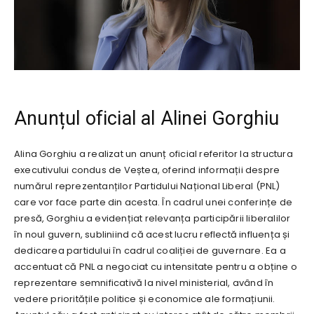
Anunțul oficial al Alinei Gorghiu
Alina Gorghiu a realizat un anunț oficial referitor la structura
executivului condus de Veștea, oferind informații despre
numărul reprezentanților Partidului Național Liberal (PNL)
care vor face parte din acesta. În cadrul unei conferințe de
presă, Gorghiu a evidențiat relevanța participării liberalilor
în noul guvern, subliniind că acest lucru reflectă influența și
dedicarea partidului în cadrul coaliției de guvernare. Ea a
accentuat că PNL a negociat cu intensitate pentru a obține o
reprezentare semnificativă la nivel ministerial, având în
vedere prioritățile politice și economice ale formațiunii.