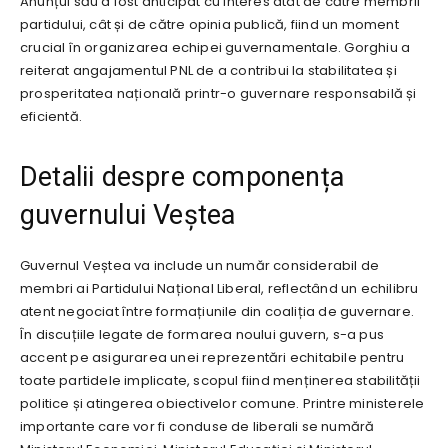
Anunțul său a fost anticipat cu interes atât de către membrii
partidului, cât și de către opinia publică, fiind un moment
crucial în organizarea echipei guvernamentale. Gorghiu a
reiterat angajamentul PNL de a contribui la stabilitatea și
prosperitatea națională printr-o guvernare responsabilă și
eficientă.
Detalii despre componența
guvernului Veștea
Guvernul Veștea va include un număr considerabil de
membri ai Partidului Național Liberal, reflectând un echilibru
atent negociat între formațiunile din coaliția de guvernare.
În discuțiile legate de formarea noului guvern, s-a pus
accent pe asigurarea unei reprezentări echitabile pentru
toate partidele implicate, scopul fiind menținerea stabilității
politice și atingerea obiectivelor comune. Printre ministerele
importante care vor fi conduse de liberali se numără