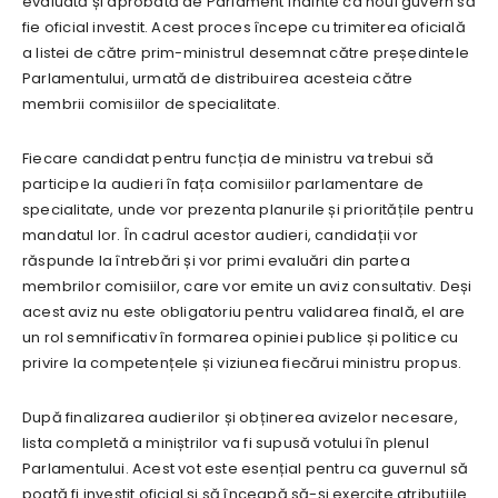
evaluată și aprobată de Parlament înainte ca noul guvern să
fie oficial investit. Acest proces începe cu trimiterea oficială
a listei de către prim-ministrul desemnat către președintele
Parlamentului, urmată de distribuirea acesteia către
membrii comisiilor de specialitate.
Fiecare candidat pentru funcția de ministru va trebui să
participe la audieri în fața comisiilor parlamentare de
specialitate, unde vor prezenta planurile și prioritățile pentru
mandatul lor. În cadrul acestor audieri, candidații vor
răspunde la întrebări și vor primi evaluări din partea
membrilor comisiilor, care vor emite un aviz consultativ. Deși
acest aviz nu este obligatoriu pentru validarea finală, el are
un rol semnificativ în formarea opiniei publice și politice cu
privire la competențele și viziunea fiecărui ministru propus.
După finalizarea audierilor și obținerea avizelor necesare,
lista completă a miniștrilor va fi supusă votului în plenul
Parlamentului. Acest vot este esențial pentru ca guvernul să
poată fi investit oficial și să înceapă să-și exercite atribuțiile.