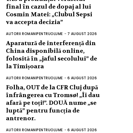
final în cazul de dopaj al lui
Cosmin Matei: „Clubul Sepsi
va accepta decizia”
AUTORII ROMANIPENTRUOLUME
-
7 AUGUST 2026
Aparatură de interferență din
China disponibilă online,
folosită în „jaful secolului” de
la Timișoara
AUTORII ROMANIPENTRUOLUME
-
6 AUGUST 2026
Folha, OUT de la CFR Cluj după
înfrângerea cu Tromsø! „Îi dau
afară pe toți!”. DOUĂ nume „se
luptă” pentru funcția de
antrenor.
AUTORII ROMANIPENTRUOLUME
-
6 AUGUST 2026