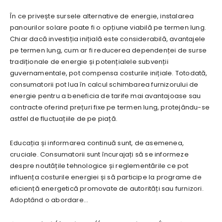
În ce privește sursele alternative de energie, instalarea
panourilor solare poate fi o opțiune viabilă pe termen lung.
Chiar dacă investiția inițială este considerabilă, avantajele
pe termen lung, cum ar fi reducerea dependenței de surse
tradiționale de energie și potențialele subvenții
guvernamentale, pot compensa costurile inițiale. Totodată,
consumatorii pot lua în calcul schimbarea furnizorului de
energie pentru a beneficia de tarife mai avantajoase sau
contracte oferind prețuri fixe pe termen lung, protejându-se
astfel de fluctuațiile de pe piață.
Educația și informarea continuă sunt, de asemenea,
cruciale. Consumatorii sunt încurajați să se informeze
despre noutățile tehnologice și reglementările ce pot
influența costurile energiei și să participe la programe de
eficiență energetică promovate de autorități sau furnizori.
Adoptând o abordare…