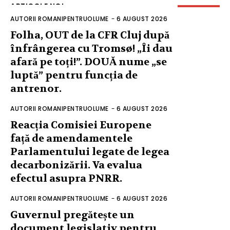
ARTICOLE NOI
AUTORII ROMANIPENTRUOLUME
-
6 AUGUST 2026
Folha, OUT de la CFR Cluj după
înfrângerea cu Tromsø! „Îi dau
afară pe toți!”. DOUĂ nume „se
luptă” pentru funcția de
antrenor.
AUTORII ROMANIPENTRUOLUME
-
6 AUGUST 2026
Reacția Comisiei Europene
față de amendamentele
Parlamentului legate de legea
decarbonizării. Va evalua
efectul asupra PNRR.
AUTORII ROMANIPENTRUOLUME
-
6 AUGUST 2026
Guvernul pregătește un
document legislativ pentru