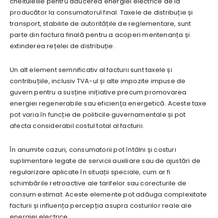
cheltuielile pentru aducerea energiei electrice de la
producător la consumatorul final. Taxele de distribuție și
transport, stabilite de autoritățile de reglementare, sunt
parte din factura finală pentru a acoperi mentenanța și
extinderea rețelei de distribuție.
Un alt element semnificativ al facturii sunt taxele și
contribuțiile, inclusiv TVA-ul și alte impozite impuse de
guvern pentru a susține inițiative precum promovarea
energiei regenerabile sau eficiența energetică. Aceste taxe
pot varia în funcție de politicile guvernamentale și pot
afecta considerabil costul total al facturii.
În anumite cazuri, consumatorii pot întâlni și costuri
suplimentare legate de servicii auxiliare sau de ajustări de
regularizare aplicate în situații speciale, cum ar fi
schimbările retroactive ale tarifelor sau corecturile de
consum estimat. Aceste elemente pot adăuga complexitate
facturii și influența percepția asupra costurilor reale ale
energiei electrice.