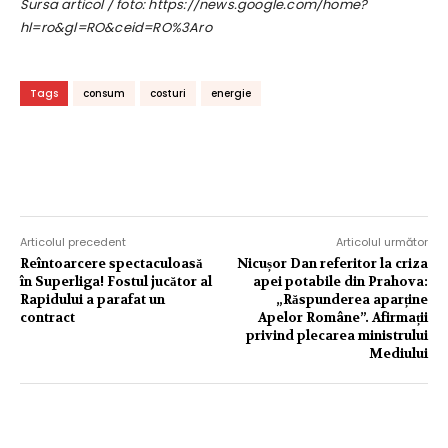
Sursa articol / foto: https://news.google.com/home?
hl=ro&gl=RO&ceid=RO%3Aro
Tags
consum
costuri
energie
Articolul precedent
Articolul următor
Reîntoarcere spectaculoasă
Nicușor Dan referitor la criza
în Superliga! Fostul jucător al
apei potabile din Prahova:
Rapidului a parafat un
„Răspunderea aparține
contract
Apelor Române”. Afirmații
privind plecarea ministrului
Mediului