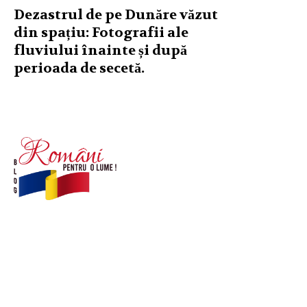
Dezastrul de pe Dunăre văzut
din spațiu: Fotografii ale
fluviului înainte și după
perioada de secetă.
© Acest site este creat si administrat de
romanipentruolume.ro
. Toate drepturile rezervate.