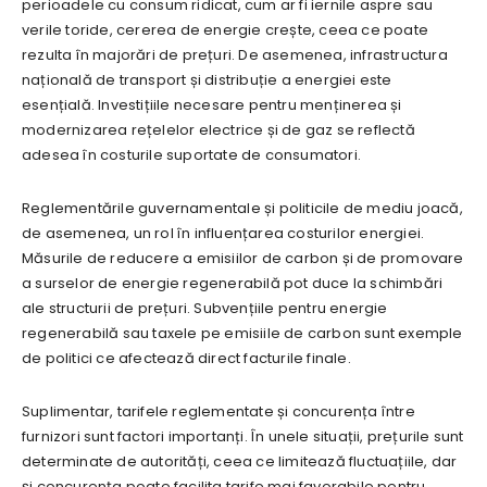
perioadele cu consum ridicat, cum ar fi iernile aspre sau
verile toride, cererea de energie crește, ceea ce poate
rezulta în majorări de prețuri. De asemenea, infrastructura
națională de transport și distribuție a energiei este
esențială. Investițiile necesare pentru menținerea și
modernizarea rețelelor electrice și de gaz se reflectă
adesea în costurile suportate de consumatori.
Reglementările guvernamentale și politicile de mediu joacă,
de asemenea, un rol în influențarea costurilor energiei.
Măsurile de reducere a emisiilor de carbon și de promovare
a surselor de energie regenerabilă pot duce la schimbări
ale structurii de prețuri. Subvențiile pentru energie
regenerabilă sau taxele pe emisiile de carbon sunt exemple
de politici ce afectează direct facturile finale.
Suplimentar, tarifele reglementate și concurența între
furnizori sunt factori importanți. În unele situații, prețurile sunt
determinate de autorități, ceea ce limitează fluctuațiile, dar
și concurența poate facilita tarife mai favorabile pentru