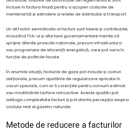
distribuție, stabilite de autoritățile de reglementare, sunt
incluse în factura finală pentru a acoperi costurile de
mentenanță și extindere a rețelei de distribuție și transport.
Un alt factor semnificativ al facturii sunt taxele și contribuțiile,
incluzând TVA-ul și alte taxe guvernamentale menite să
sprijine diferite proiecte naționale, precum infrastructura
sau programele de eficiență energetică, care pot varia în
funcție de politicile fiscale.
În anumite situații, facturile de gaze pot include și costuri
adiționale, precum ajustările de regularizare aplicate în
cazuri speciale, cum ar fi corecțiile pentru consum estimat
sau modificările tarifare retroactive. Aceste ajustări pot
adăuga complexitate facturii și pot afecta percepția asupra
costului real al gazelor naturale.
Metode de reducere a facturilor