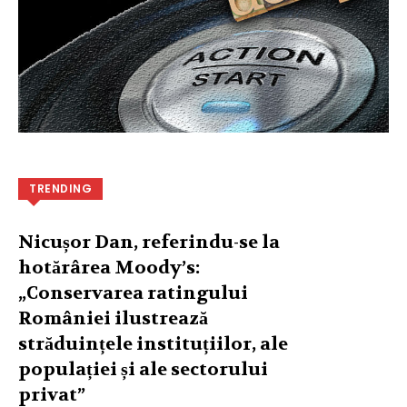
TRENDING
Nicușor Dan, referindu-se la
hotărârea Moody’s:
„Conservarea ratingului
României ilustrează
străduințele instituțiilor, ale
populației și ale sectorului
privat”