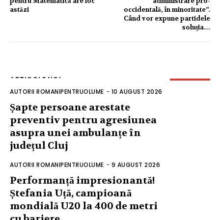
pentru Matematică are loc
administrare pro-
astăzi
occidentală, în minoritate”.
Când vor expune partidele
soluția…
ARTICOLE NOI
AUTORII ROMANIPENTRUOLUME
-
10 AUGUST 2026
Șapte persoane arestate
preventiv pentru agresiunea
asupra unei ambulanțe în
județul Cluj
AUTORII ROMANIPENTRUOLUME
-
9 AUGUST 2026
Performanță impresionantă!
Ștefania Uță, campioană
mondială U20 la 400 de metri
cu bariere