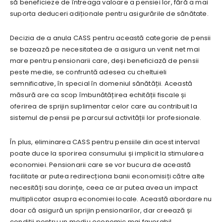
să beneficieze de întreaga valoare a pensiei lor, fără a mai
suporta deduceri adiționale pentru asigurările de sănătate.
Decizia de a anula CASS pentru această categorie de pensii
se bazează pe necesitatea de a asigura un venit net mai
mare pentru pensionarii care, deși beneficiază de pensii
peste medie, se confruntă adesea cu cheltuieli
semnificative, în special în domeniul sănătății. Această
măsură are ca scop îmbunătățirea echității fiscale și
oferirea de sprijin suplimentar celor care au contribuit la
sistemul de pensii pe parcursul activității lor profesionale.
În plus, eliminarea CASS pentru pensiile din acest interval
poate duce la sporirea consumului și implicit la stimularea
economiei. Pensionarii care se vor bucura de această
facilitate ar putea redirecționa banii economisiți către alte
necesități sau dorințe, ceea ce ar putea avea un impact
multiplicator asupra economiei locale. Această abordare nu
doar că asigură un sprijin pensionarilor, dar creează și
condiții pentru un mediu economic mai favorabil.