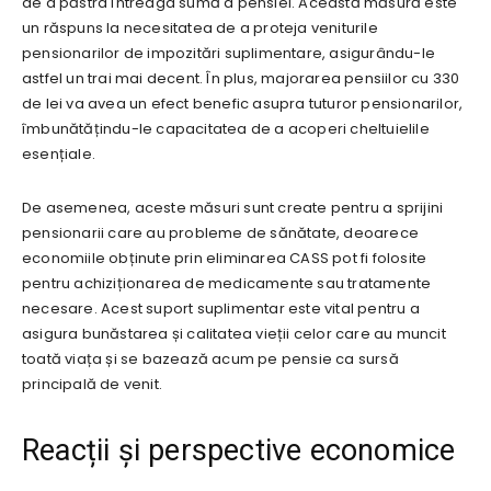
de a păstra întreaga sumă a pensiei. Această măsură este
un răspuns la necesitatea de a proteja veniturile
pensionarilor de impozitări suplimentare, asigurându-le
astfel un trai mai decent. În plus, majorarea pensiilor cu 330
de lei va avea un efect benefic asupra tuturor pensionarilor,
îmbunătățindu-le capacitatea de a acoperi cheltuielile
esențiale.
De asemenea, aceste măsuri sunt create pentru a sprijini
pensionarii care au probleme de sănătate, deoarece
economiile obținute prin eliminarea CASS pot fi folosite
pentru achiziționarea de medicamente sau tratamente
necesare. Acest suport suplimentar este vital pentru a
asigura bunăstarea și calitatea vieții celor care au muncit
toată viața și se bazează acum pe pensie ca sursă
principală de venit.
Reacții și perspective economice