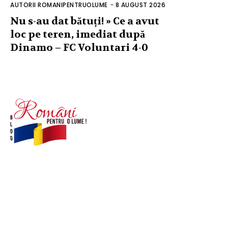
AUTORII ROMANIPENTRUOLUME
-
8 AUGUST 2026
Nu s-au dat bătuți! » Ce a avut
loc pe teren, imediat după
Dinamo – FC Voluntari 4-0
© Acest site este creat si administrat de
romanipentruolume.ro
. Toate drepturile rezervate.