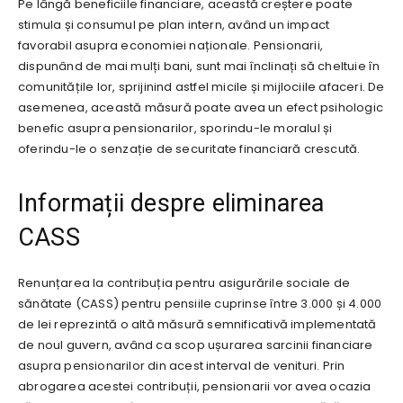
Pe lângă beneficiile financiare, această creștere poate
stimula și consumul pe plan intern, având un impact
favorabil asupra economiei naționale. Pensionarii,
dispunând de mai mulți bani, sunt mai înclinați să cheltuie în
comunitățile lor, sprijinind astfel micile și mijlociile afaceri. De
asemenea, această măsură poate avea un efect psihologic
benefic asupra pensionarilor, sporindu-le moralul și
oferindu-le o senzație de securitate financiară crescută.
Informații despre eliminarea
CASS
Renunțarea la contribuția pentru asigurările sociale de
sănătate (CASS) pentru pensiile cuprinse între 3.000 și 4.000
de lei reprezintă o altă măsură semnificativă implementată
de noul guvern, având ca scop ușurarea sarcinii financiare
asupra pensionarilor din acest interval de venituri. Prin
abrogarea acestei contribuții, pensionarii vor avea ocazia