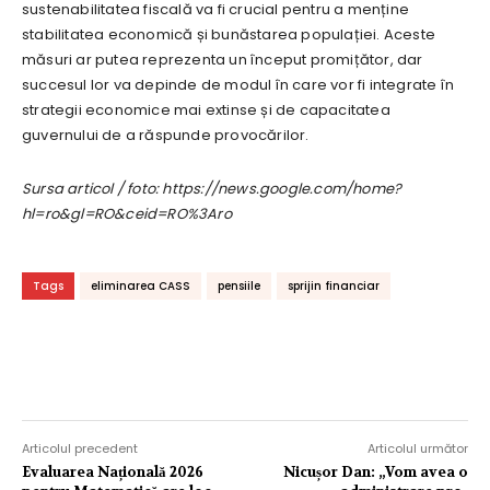
sustenabilitatea fiscală va fi crucial pentru a menține
stabilitatea economică și bunăstarea populației. Aceste
măsuri ar putea reprezenta un început promițător, dar
succesul lor va depinde de modul în care vor fi integrate în
strategii economice mai extinse și de capacitatea
guvernului de a răspunde provocărilor.
Sursa articol / foto: https://news.google.com/home?
hl=ro&gl=RO&ceid=RO%3Aro
Tags
eliminarea CASS
pensiile
sprijin financiar
Articolul precedent
Articolul următor
Evaluarea Națională 2026
Nicușor Dan: „Vom avea o