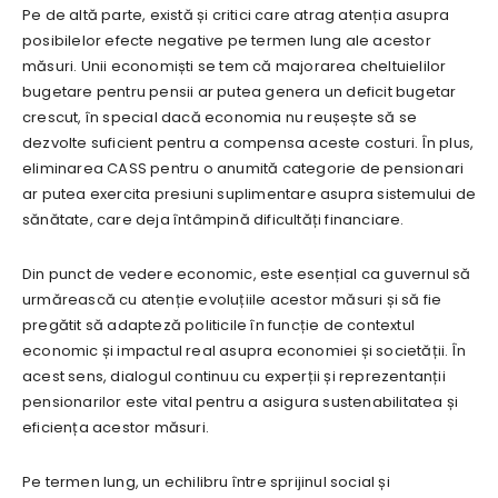
Pe de altă parte, există și critici care atrag atenția asupra
posibilelor efecte negative pe termen lung ale acestor
măsuri. Unii economiști se tem că majorarea cheltuielilor
bugetare pentru pensii ar putea genera un deficit bugetar
crescut, în special dacă economia nu reușește să se
dezvolte suficient pentru a compensa aceste costuri. În plus,
eliminarea CASS pentru o anumită categorie de pensionari
ar putea exercita presiuni suplimentare asupra sistemului de
sănătate, care deja întâmpină dificultăți financiare.
Din punct de vedere economic, este esențial ca guvernul să
urmărească cu atenție evoluțiile acestor măsuri și să fie
pregătit să adapteză politicile în funcție de contextul
economic și impactul real asupra economiei și societății. În
acest sens, dialogul continuu cu experții și reprezentanții
pensionarilor este vital pentru a asigura sustenabilitatea și
eficiența acestor măsuri.
Pe termen lung, un echilibru între sprijinul social și