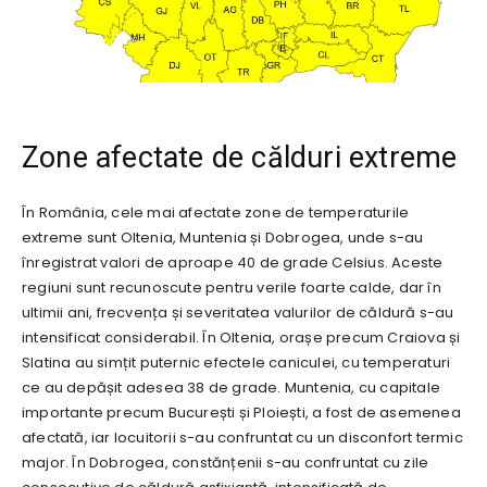
Zone afectate de călduri extreme
În România, cele mai afectate zone de temperaturile
extreme sunt Oltenia, Muntenia și Dobrogea, unde s-au
înregistrat valori de aproape 40 de grade Celsius. Aceste
regiuni sunt recunoscute pentru verile foarte calde, dar în
ultimii ani, frecvența și severitatea valurilor de căldură s-au
intensificat considerabil. În Oltenia, orașe precum Craiova și
Slatina au simțit puternic efectele caniculei, cu temperaturi
ce au depășit adesea 38 de grade. Muntenia, cu capitale
importante precum București și Ploiești, a fost de asemenea
afectată, iar locuitorii s-au confruntat cu un disconfort termic
major. În Dobrogea, constănțenii s-au confruntat cu zile