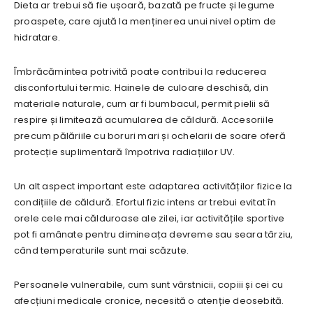
Dieta ar trebui să fie ușoară, bazată pe fructe și legume
proaspete, care ajută la menținerea unui nivel optim de
hidratare.
Îmbrăcămintea potrivită poate contribui la reducerea
disconfortului termic. Hainele de culoare deschisă, din
materiale naturale, cum ar fi bumbacul, permit pielii să
respire și limitează acumularea de căldură. Accesoriile
precum pălăriile cu boruri mari și ochelarii de soare oferă
protecție suplimentară împotriva radiațiilor UV.
Un alt aspect important este adaptarea activităților fizice la
condițiile de căldură. Efortul fizic intens ar trebui evitat în
orele cele mai călduroase ale zilei, iar activitățile sportive
pot fi amânate pentru dimineața devreme sau seara târziu,
când temperaturile sunt mai scăzute.
Persoanele vulnerabile, cum sunt vârstnicii, copiii și cei cu
afecțiuni medicale cronice, necesită o atenție deosebită.