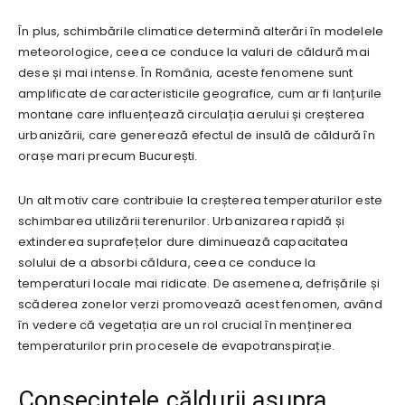
În plus, schimbările climatice determină alterări în modelele
meteorologice, ceea ce conduce la valuri de căldură mai
dese și mai intense. În România, aceste fenomene sunt
amplificate de caracteristicile geografice, cum ar fi lanțurile
montane care influențează circulația aerului și creșterea
urbanizării, care generează efectul de insulă de căldură în
orașe mari precum București.
Un alt motiv care contribuie la creșterea temperaturilor este
schimbarea utilizării terenurilor. Urbanizarea rapidă și
extinderea suprafețelor dure diminuează capacitatea
solului de a absorbi căldura, ceea ce conduce la
temperaturi locale mai ridicate. De asemenea, defrișările și
scăderea zonelor verzi promovează acest fenomen, având
în vedere că vegetația are un rol crucial în menținerea
temperaturilor prin procesele de evapotranspirație.
Consecințele căldurii asupra