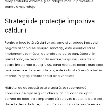
temperaturilor extreme și să adopte măsuri preventive
pentru a-și proteja
Strategii de protecție împotriva
căldurii
Pentru a face față căldurilor extreme și a reduce impactul
negativ al caniculei asupra sănătății, este esențial să se
implementeze măsuri de protecție corespunzătoare. În
primul rând, se recomandă evitarea expunerii directe la
soare între orele 11:00 și 17:00, când radiațiile solare sunt cele
mai puternice. În acest interval, este indicat să se rămână în
interior, în spații răcoroase și bine ventilate.
Hidratarea adecvată este crucială; se recomandă
consumul de apă regulat, chiar și atunci când nu apar
semne de sete. Este important să se evite băuturile care pot
duce la deshidratare, cum ar fi alcoolul și cafeaua în exces.