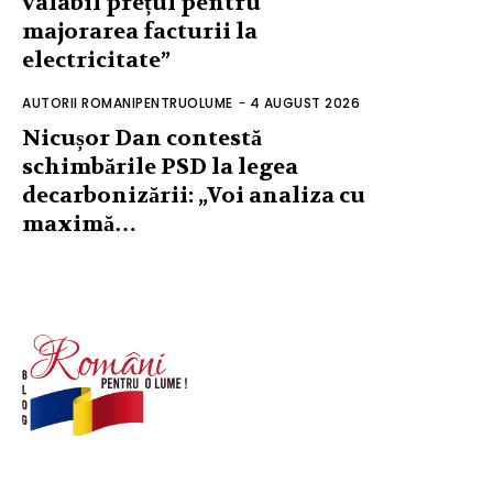
valabil prețul pentru
majorarea facturii la
electricitate”
AUTORII ROMANIPENTRUOLUME
-
4 AUGUST 2026
Nicușor Dan contestă
schimbările PSD la legea
decarbonizării: „Voi analiza cu
maximă…
© Acest site este creat si administrat de