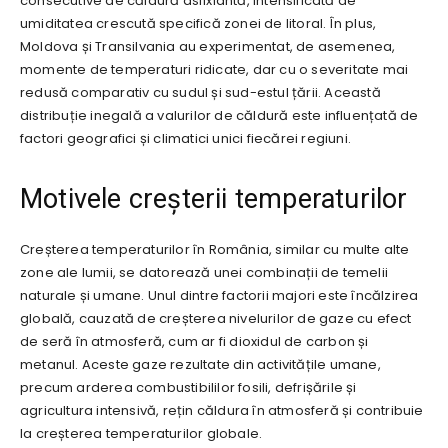
consecutive de căldură asfixiantă, intensificată de
umiditatea crescută specifică zonei de litoral. În plus,
Moldova și Transilvania au experimentat, de asemenea,
momente de temperaturi ridicate, dar cu o severitate mai
redusă comparativ cu sudul și sud-estul țării. Această
distribuție inegală a valurilor de căldură este influențată de
factori geografici și climatici unici fiecărei regiuni.
Motivele creșterii temperaturilor
Creșterea temperaturilor în România, similar cu multe alte
zone ale lumii, se datorează unei combinații de temelii
naturale și umane. Unul dintre factorii majori este încălzirea
globală, cauzată de creșterea nivelurilor de gaze cu efect
de seră în atmosferă, cum ar fi dioxidul de carbon și
metanul. Aceste gaze rezultate din activitățile umane,
precum arderea combustibililor fosili, defrișările și
agricultura intensivă, rețin căldura în atmosferă și contribuie
la creșterea temperaturilor globale.