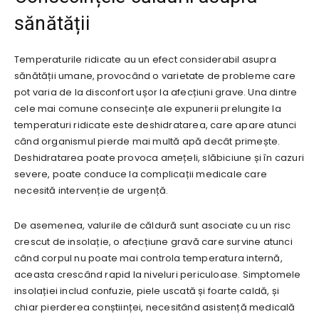
sănătății
Temperaturile ridicate au un efect considerabil asupra
sănătății umane, provocând o varietate de probleme care
pot varia de la disconfort ușor la afecțiuni grave. Una dintre
cele mai comune consecințe ale expunerii prelungite la
temperaturi ridicate este deshidratarea, care apare atunci
când organismul pierde mai multă apă decât primește.
Deshidratarea poate provoca amețeli, slăbiciune și în cazuri
severe, poate conduce la complicații medicale care
necesită intervenție de urgență.
De asemenea, valurile de căldură sunt asociate cu un risc
crescut de insolație, o afecțiune gravă care survine atunci
când corpul nu poate mai controla temperatura internă,
aceasta crescând rapid la niveluri periculoase. Simptomele
insolației includ confuzie, piele uscată și foarte caldă, și
chiar pierderea conștiinței, necesitând asistență medicală