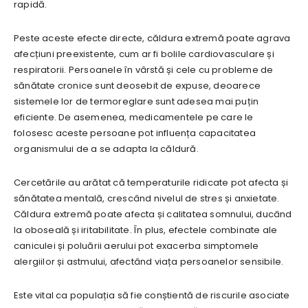
rapidă.
Peste aceste efecte directe, căldura extremă poate agrava
afecțiuni preexistente, cum ar fi bolile cardiovasculare și
respiratorii. Persoanele în vârstă și cele cu probleme de
sănătate cronice sunt deosebit de expuse, deoarece
sistemele lor de termoreglare sunt adesea mai puțin
eficiente. De asemenea, medicamentele pe care le
folosesc aceste persoane pot influența capacitatea
organismului de a se adapta la căldură.
Cercetările au arătat că temperaturile ridicate pot afecta și
sănătatea mentală, crescând nivelul de stres și anxietate.
Căldura extremă poate afecta și calitatea somnului, ducând
la oboseală și iritabilitate. În plus, efectele combinate ale
caniculei și poluării aerului pot exacerba simptomele
alergiilor și astmului, afectând viața persoanelor sensibile.
Este vital ca populația să fie conștientă de riscurile asociate