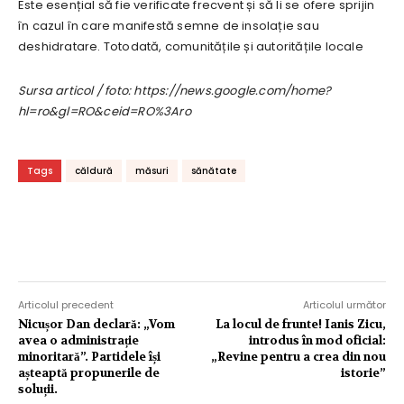
Este esențial să fie verificate frecvent și să li se ofere sprijin
în cazul în care manifestă semne de insolație sau
deshidratare. Totodată, comunitățile și autoritățile locale
Sursa articol / foto: https://news.google.com/home?
hl=ro&gl=RO&ceid=RO%3Aro
Tags
căldură
măsuri
sănătate
Articolul precedent
Articolul următor
Nicușor Dan declară: „Vom
La locul de frunte! Ianis Zicu,
avea o administrație
introdus în mod oficial:
minoritară”. Partidele își
„Revine pentru a crea din nou
așteaptă propunerile de
istorie”
soluții.