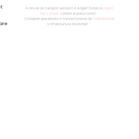
st
- Ai nevoie de transport aeroport in Anglia? Încearcă
Airport
Taxi London
. Calitate la prețul corect.
- Companie specializata in tranzactionarea de
Criptomonede
care
si infrastructura blockchain.
i