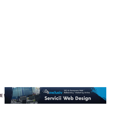
Cultura si Entertainment
Home & Deco
Tech