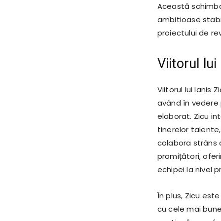
Această schimbar
ambitioase stabi
proiectului de rev
Viitorul lui
Viitorul lui Iani
având în vedere 
elaborat. Zicu i
tinerelor talente,
colabora strâns c
promițători, ofer
echipei la nivel p
În plus, Zicu est
cu cele mai bune 