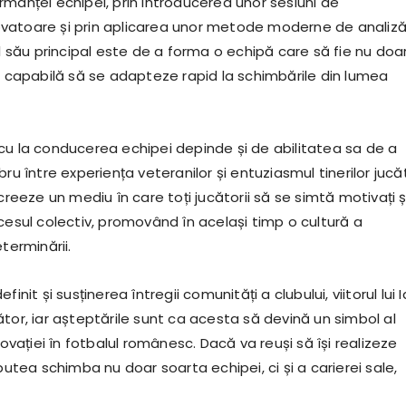
rmanței echipei, prin introducerea unor sesiuni de
vatoare și prin aplicarea unor metode moderne de analiză
ul său principal este de a forma o echipă care să fie nu doa
și capabilă să se adapteze rapid la schimbările din lumea
s Zicu la conducerea echipei depinde și de abilitatea sa de a
ru între experiența veteranilor și entuziasmul tinerilor jucăt
 creeze un mediu în care toți jucătorii să se simtă motivați ș
cesul colectiv, promovând în același timp o cultură a
terminării.
finit și susținerea întregii comunități a clubului, viitorul lui I
tor, iar așteptările sunt ca acesta să devină un simbol al
inovației în fotbalul românesc. Dacă va reuși să își realizeze
 putea schimba nu doar soarta echipei, ci și a carierei sale,