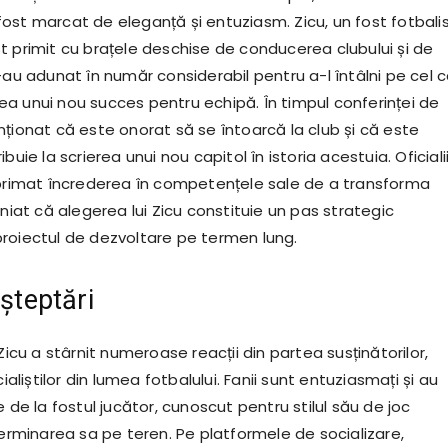
ost marcat de eleganță și entuziasm. Zicu, un fost fotbali
t primit cu brațele deschise de conducerea clubului și de
-au adunat în număr considerabil pentru a-l întâlni pe cel 
a unui nou succes pentru echipă. În timpul conferinței de
nționat că este onorat să se întoarcă la club și că este
buie la scrierea unui nou capitol în istoria acestuia. Oficiali
xprimat încrederea în competențele sale de a transforma
iniat că alegerea lui Zicu constituie un pas strategic
roiectul de dezvoltare pe termen lung.
așteptări
 Zicu a stârnit numeroase reacții din partea susținătorilor,
cialiștilor din lumea fotbalului. Fanii sunt entuziasmați și au
e de la fostul jucător, cunoscut pentru stilul său de joc
terminarea sa pe teren. Pe platformele de socializare,