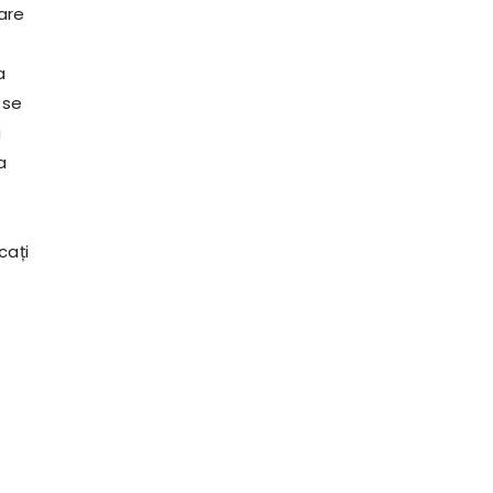
are
a
 se
a
a
cați