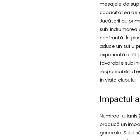
mesajele de supor
capacitatea de a
Jucătorii au pri
sub îndrumarea un
confruntă. În plu
aduce un suflu p
experiență atât p
favorabile sublin
responsabilitatea
în viața clubului.
Impactul a
Numirea lui Ianis
producă un impac
generale. Stilul 