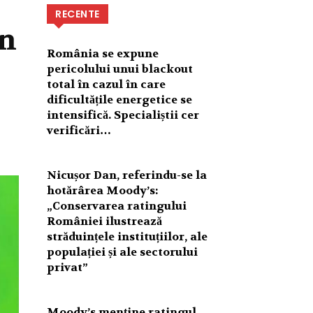
RECENTE
în
România se expune
pericolului unui blackout
total în cazul în care
dificultățile energetice se
intensifică. Specialiștii cer
verificări…
Nicușor Dan, referindu-se la
hotărârea Moody’s:
„Conservarea ratingului
României ilustrează
străduințele instituțiilor, ale
populației și ale sectorului
privat”
Moody’s menține ratingul