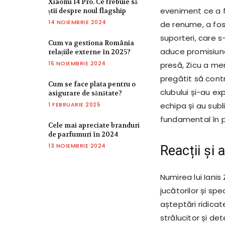
Xiaomi 14 Pro. Ce trebuie să
eveniment ce a f
știi despre noul flagship
14 NOIEMBRIE 2024
de renume, a fos
suporteri, care s
Cum va gestiona România
aduce promisiune
relațiile externe în 2025?
15 NOIEMBRIE 2024
presă, Zicu a me
pregătit să contri
Cum se face plata pentru o
clubului și-au e
asigurare de sănătate?
1 FEBRUARIE 2025
echipa și au subl
fundamental în p
Cele mai apreciate branduri
de parfumuri în 2024
13 NOIEMBRIE 2024
Reacții și 
Numirea lui Ianis
jucătorilor și spe
așteptări ridicat
strălucitor și de