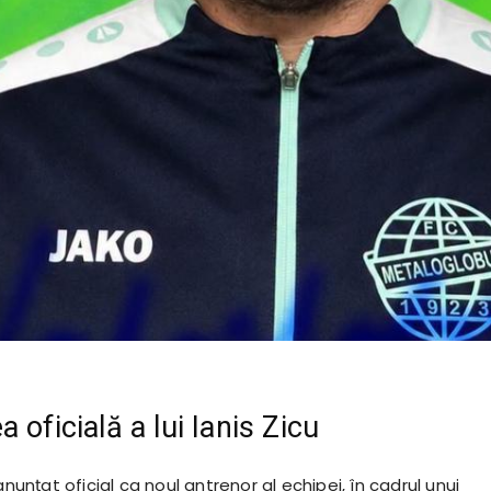
 oficială a lui Ianis Zicu
anunțat oficial ca noul antrenor al echipei, în cadrul unui