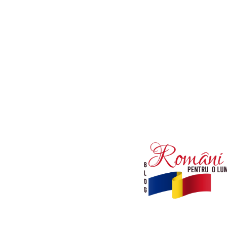
Afaceri si Industrii
Diverse noutati
Sanatate / Hobby