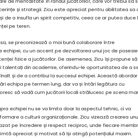
e de mentalitate în rândul jucătorilor, care vor trebui să 
erințe și strategii. Zicu este apreciat pentru abilitatea sa
i de a insufla un spirit competitiv, ceea ce ar putea duce 
nței pe teren.
sa, se preconizează o mai bună colaborare între
echipei, cu un accent pe dezvoltarea unui joc de posesie 
tenței fizice a jucătorilor. De asemenea, Zicu își propune să
i talentați din academie, oferindu-le oportunitatea de a s
l înalt și de a contribui la succesul echipei. Această aborda
ări echipa pe termen lung, dar va și întări legătura cu
doresc să vadă cum jucătorii locali strălucesc pe scena mar
ra echipei nu se va limita doar la aspectul tehnic, ci va
sformare a culturii organizaționale. Zicu vizează crearea unu
azat pe încredere și respect reciproc, unde fiecare memb
simtă apreciat și motivat să își atingă potențialul maxim.