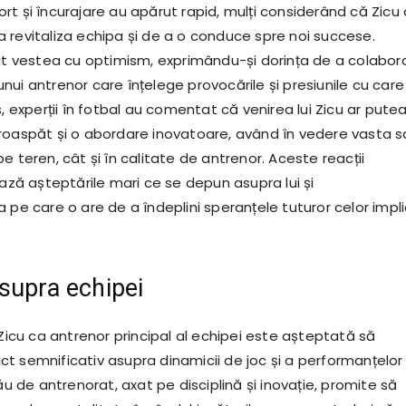
t și încurajare au apărut rapid, mulți considerând că Zicu 
 revitaliza echipa și de a o conduce spre noi succese.
mit vestea cu optimism, exprimându-și dorința de a colabor
ui antrenor care înțelege provocările și presiunile cu care
s, experții în fotbal au comentat că venirea lui Zicu ar pute
roaspăt și o abordare inovatoare, având în vedere vasta s
e teren, cât și în calitate de antrenor. Aceste reacții
iază așteptările mari ce se depun asupra lui și
 pe care o are de a îndeplini speranțele tuturor celor impli
supra echipei
 Zicu ca antrenor principal al echipei este așteptată să
t semnificativ asupra dinamicii de joc și a performanțelor
său de antrenorat, axat pe disciplină și inovație, promite să