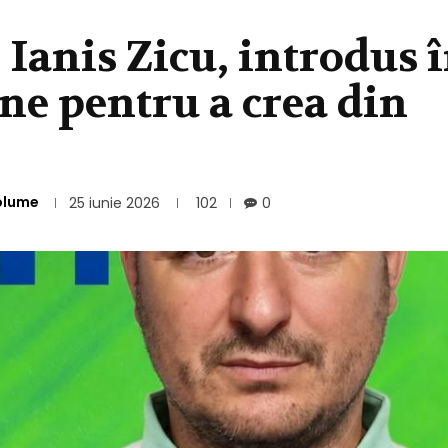
! Ianis Zicu, introdus 
ne pentru a crea din
olume
25 iunie 2026
102
0