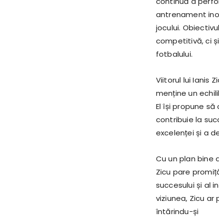
continuă a perfo
antrenament ino
jocului. Obiectiv
competitivă, ci 
fotbalului.
Viitorul lui Iani
menține un echilib
El își propune să
contribuie la suc
excelenței și a de
Cu un plan bine de
Zicu pare promiță
succesului și al 
viziunea, Zicu ar
întărindu-și