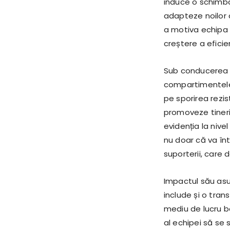
induce o schimbar
adapteze noilor c
a motiva echipa ș
creștere a eficie
Sub conducerea 
compartimentele 
pe sporirea rezis
promoveze tineri
evidenția la nive
nu doar că va înt
suporterii, care 
Impactul său asup
include și o tran
mediu de lucru b
al echipei să se 