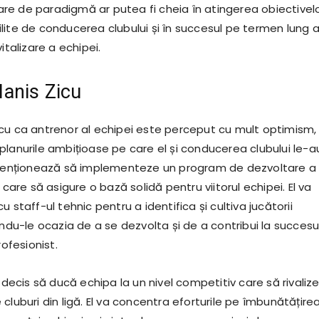
e de paradigmă ar putea fi cheia în atingerea obiectivel
lite de conducerea clubului și în succesul pe termen lung a
italizare a echipei.
 Ianis Zicu
s Zicu ca antrenor al echipei este perceput cu mult optimism,
planurile ambițioase pe care el și conducerea clubului le-a
ntenționează să implementeze un program de dezvoltare a
 care să asigure o bază solidă pentru viitorul echipei. El va
u staff-ul tehnic pentru a identifica și cultiva jucătorii
indu-le ocazia de a se dezvolta și de a contribui la succesu
rofesionist.
e decis să ducă echipa la un nivel competitiv care să rivaliz
cluburi din ligă. El va concentra eforturile pe îmbunătățire