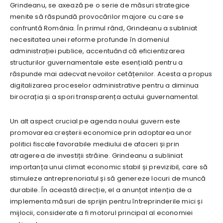
Grindeanu, se axează pe o serie de măsuri strategice
menite să răspundă provocărilor majore cu care se
confruntă România. În primul rând, Grindeanu a subliniat
necesitatea unei reforme profunde în domeniul
administrației publice, accentuând că eficientizarea
structurilor guvernamentale este esențială pentru a
răspunde mai adecvat nevoilor cetățenilor. Acesta a propus
digitalizarea proceselor administrative pentru a diminua
birocrația și a spori transparența actului guvernamental.
Un alt aspect crucial pe agenda noului guvern este
promovarea creșterii economice prin adoptarea unor
politici fiscale favorabile mediului de afaceri și prin
atragerea de investiții străine. Grindeanu a subliniat
importanța unui climat economic stabil și previzibil, care să
stimuleze antreprenoriatul și să genereze locuri de muncă
durabile. În această direcție, el a anunțat intenția de a
implementa măsuri de sprijin pentru întreprinderile mici și
mijlocii, considerate a fi motorul principal al economiei