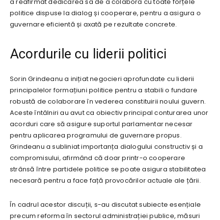
a reafirmat dedicarea sa de a colabora cu toate forțele
politice dispuse la dialog și cooperare, pentru a asigura o
guvernare eficientă și axată pe rezultate concrete.
Acordurile cu liderii politici
Sorin Grindeanu a inițiat negocieri aprofundate cu liderii
principalelor formațiuni politice pentru a stabili o fundare
robustă de colaborare în vederea constituirii noului guvern.
Aceste întâlniri au avut ca obiectiv principal conturarea unor
acorduri care să asigure suportul parlamentar necesar
pentru aplicarea programului de guvernare propus.
Grindeanu a subliniat importanța dialogului constructiv și a
compromisului, afirmând că doar printr-o cooperare
strânsă între partidele politice se poate asigura stabilitatea
necesară pentru a face față provocărilor actuale ale țării.
În cadrul acestor discuții, s-au discutat subiecte esențiale
precum reforma în sectorul administrației publice, măsuri