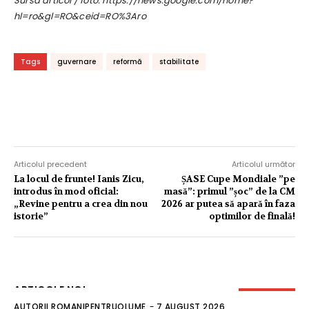
Sursa articol / foto: https://news.google.com/home?
hl=ro&gl=RO&ceid=RO%3Aro
Tags
guvernare
reformă
stabilitate
Articolul precedent
Articolul următor
La locul de frunte! Ianis Zicu,
ȘASE Cupe Mondiale ”pe
introdus în mod oficial:
masă”: primul ”șoc” de la CM
„Revine pentru a crea din nou
2026 ar putea să apară în faza
istorie”
optimilor de finală!
ARTICOLE NOI
AUTORII ROMANIPENTRUOLUME
-
7 AUGUST 2026