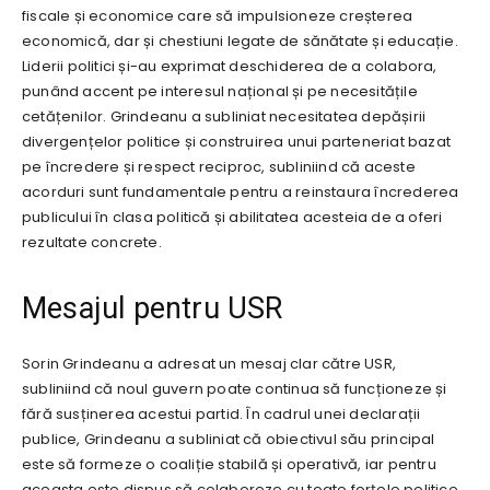
fiscale și economice care să impulsioneze creșterea
economică, dar și chestiuni legate de sănătate și educație.
Liderii politici și-au exprimat deschiderea de a colabora,
punând accent pe interesul național și pe necesitățile
cetățenilor. Grindeanu a subliniat necesitatea depășirii
divergențelor politice și construirea unui parteneriat bazat
pe încredere și respect reciproc, subliniind că aceste
acorduri sunt fundamentale pentru a reinstaura încrederea
publicului în clasa politică și abilitatea acesteia de a oferi
rezultate concrete.
Mesajul pentru USR
Sorin Grindeanu a adresat un mesaj clar către USR,
subliniind că noul guvern poate continua să funcționeze și
fără susținerea acestui partid. În cadrul unei declarații
publice, Grindeanu a subliniat că obiectivul său principal
este să formeze o coaliție stabilă și operativă, iar pentru
aceasta este dispus să colaboreze cu toate forțele politice