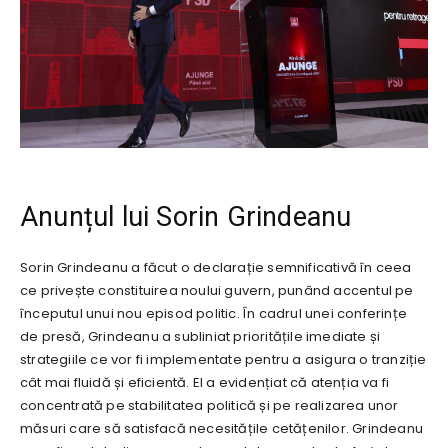
Anunțul lui Sorin Grindeanu
Sorin Grindeanu a făcut o declarație semnificativă în ceea
ce privește constituirea noului guvern, punând accentul pe
începutul unui nou episod politic. În cadrul unei conferințe
de presă, Grindeanu a subliniat prioritățile imediate și
strategiile ce vor fi implementate pentru a asigura o tranziție
cât mai fluidă și eficientă. El a evidențiat că atenția va fi
concentrată pe stabilitatea politică și pe realizarea unor
măsuri care să satisfacă necesitățile cetățenilor. Grindeanu