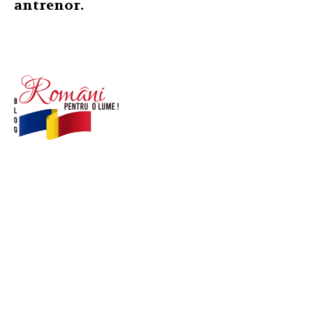
antrenor.
© Acest site este creat si administrat de
romanipentruolume.ro
. Toate drepturile rezervate.
Link-uri utile
POLITICĂ DE CONFIDENȚIALITATE –