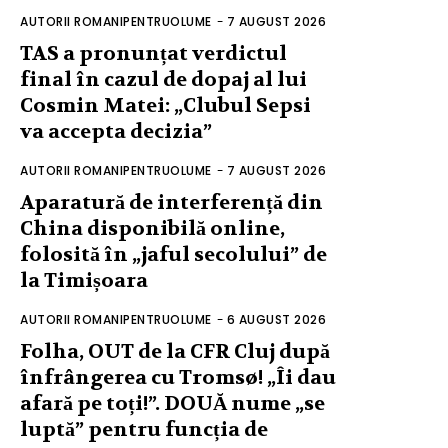
AUTORII ROMANIPENTRUOLUME
-
7 AUGUST 2026
TAS a pronunțat verdictul
final în cazul de dopaj al lui
Cosmin Matei: „Clubul Sepsi
va accepta decizia”
AUTORII ROMANIPENTRUOLUME
-
7 AUGUST 2026
Aparatură de interferență din
China disponibilă online,
folosită în „jaful secolului” de
la Timișoara
AUTORII ROMANIPENTRUOLUME
-
6 AUGUST 2026
Folha, OUT de la CFR Cluj după
înfrângerea cu Tromsø! „Îi dau
afară pe toți!”. DOUĂ nume „se
luptă” pentru funcția de