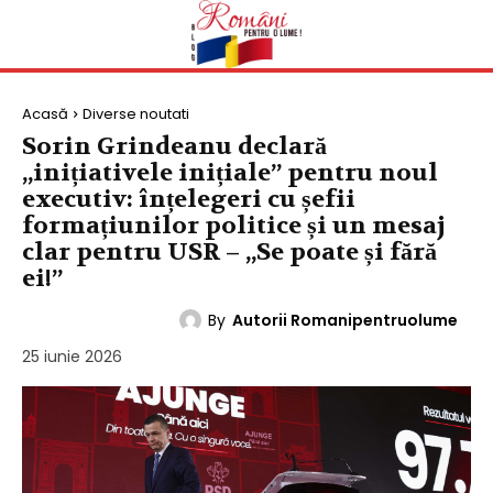
Acasă
Diverse noutati
Sorin Grindeanu declară
„inițiativele inițiale” pentru noul
executiv: înțelegeri cu șefii
formațiunilor politice și un mesaj
clar pentru USR – „Se poate și fără
ei!”
By
Autorii Romanipentruolume
DIVERSE NOUTATI
25 iunie 2026