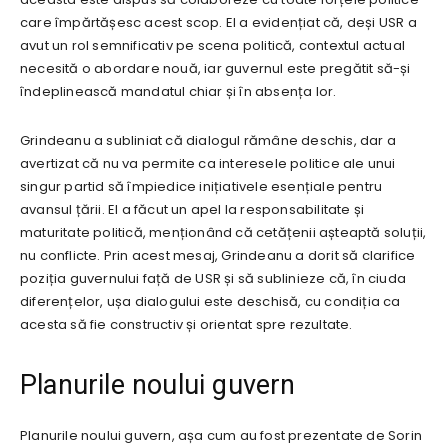
care împărtășesc acest scop. El a evidențiat că, deși USR a
avut un rol semnificativ pe scena politică, contextul actual
necesită o abordare nouă, iar guvernul este pregătit să-și
îndeplinească mandatul chiar și în absența lor.
Grindeanu a subliniat că dialogul rămâne deschis, dar a
avertizat că nu va permite ca interesele politice ale unui
singur partid să împiedice inițiativele esențiale pentru
avansul țării. El a făcut un apel la responsabilitate și
maturitate politică, menționând că cetățenii așteaptă soluții,
nu conflicte. Prin acest mesaj, Grindeanu a dorit să clarifice
poziția guvernului față de USR și să sublinieze că, în ciuda
diferențelor, ușa dialogului este deschisă, cu condiția ca
acesta să fie constructiv și orientat spre rezultate.
Planurile noului guvern
Planurile noului guvern, așa cum au fost prezentate de Sorin