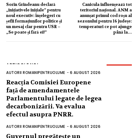
Sorin Grindeanu declară
Canicula influențează tot
„inițiativele inițiale” pentru
teritoriul național. ANM a
noul executiv: înțelegeri cu
anunțat primul cod roșu al
șefii formațiunilor politice și
sezonului pentru 16 județe:
un mesaj clar pentru USR –
temperaturi ce pot ajunge
„Se poate și fără ei!”
până la…
ARTICOLE NOI
AUTORII ROMANIPENTRUOLUME
-
6 AUGUST 2026
Reacția Comisiei Europene
față de amendamentele
Parlamentului legate de legea
decarbonizării. Va evalua
efectul asupra PNRR.
AUTORII ROMANIPENTRUOLUME
-
6 AUGUST 2026
Guvernul pregătește un