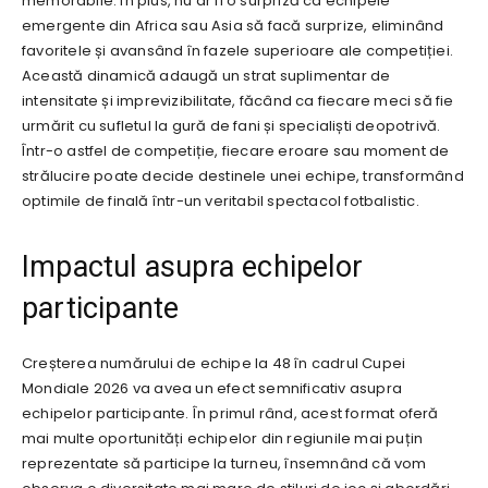
memorabile. În plus, nu ar fi o surpriză ca echipele
emergente din Africa sau Asia să facă surprize, eliminând
favoritele și avansând în fazele superioare ale competiției.
Această dinamică adaugă un strat suplimentar de
intensitate și imprevizibilitate, făcând ca fiecare meci să fie
urmărit cu sufletul la gură de fani și specialiști deopotrivă.
Într-o astfel de competiție, fiecare eroare sau moment de
strălucire poate decide destinele unei echipe, transformând
optimile de finală într-un veritabil spectacol fotbalistic.
Impactul asupra echipelor
participante
Creșterea numărului de echipe la 48 în cadrul Cupei
Mondiale 2026 va avea un efect semnificativ asupra
echipelor participante. În primul rând, acest format oferă
mai multe oportunități echipelor din regiunile mai puțin
reprezentate să participe la turneu, însemnând că vom