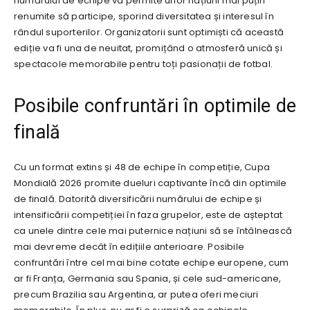
numărului de echipe va permite unor națiuni mai puțin
renumite să participe, sporind diversitatea și interesul în
rândul suporterilor. Organizatorii sunt optimiști că această
ediție va fi una de neuitat, promițând o atmosferă unică și
spectacole memorabile pentru toți pasionații de fotbal.
Posibile confruntări în optimile de
finală
Cu un format extins și 48 de echipe în competiție, Cupa
Mondială 2026 promite dueluri captivante încă din optimile
de finală. Datorită diversificării numărului de echipe și
intensificării competiției în faza grupelor, este de așteptat
ca unele dintre cele mai puternice națiuni să se întâlnească
mai devreme decât în edițiile anterioare. Posibile
confruntări între cel mai bine cotate echipe europene, cum
ar fi Franța, Germania sau Spania, și cele sud-americane,
precum Brazilia sau Argentina, ar putea oferi meciuri