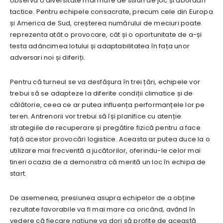
observa o diversitate mai mare de stiluri de joc și abordări
tactice. Pentru echipele consacrate, precum cele din Europa
și America de Sud, creșterea numărului de meciuri poate
reprezenta atât o provocare, cât și o oportunitate de a-și
testa adâncimea lotului și adaptabilitatea în fața unor
adversari noi și diferiți.
Pentru că turneul se va desfășura în trei țări, echipele vor
trebui să se adapteze la diferite condiții climatice și de
călătorie, ceea ce ar putea influența performanțele lor pe
teren. Antrenorii vor trebui să își planifice cu atenție
strategiile de recuperare și pregătire fizică pentru a face
față acestor provocări logistice. Aceasta ar putea duce la o
utilizare mai frecventă a jucătorilor, oferindu-le celor mai
tineri ocazia de a demonstra că merită un loc în echipa de
start.
De asemenea, presiunea asupra echipelor de a obține
rezultate favorabile va fi mai mare ca oricând, având în
vedere că fiecare națiune va dori să profite de această