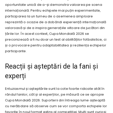
oportunitate unică de a-și demonstra valoarea pe scena
internațională. Pentru echipele mai puțin experimentate,
participarea la un turneu de o asemenea amploare
reprezintă o ocazie de a dobândi experiență internațională
valoroasă și de a inspira generațiile viitoare de jucători din
țările lor. În acest context, Cupa Mondială 2026 se
preconizează a fi nu doar un test al abilităților fotbalistice, ci
și o provocare pentru adaptabilitatea și reziliența echipelor
participante.
Reacții și așteptări de la fani și
experți
Entuziasmul și așteptările sunt la cote foarte ridicate atât în
rândul fanilor, cât și al experților, pe măsură ce se apropie
Cupa Mondială 2026. Suporterii din întreaga lume așteaptă
cu nerăbdare să observe cum se vor comporta echipele lor
favorite în noul format extins al competiției. Mulți sunt curioși