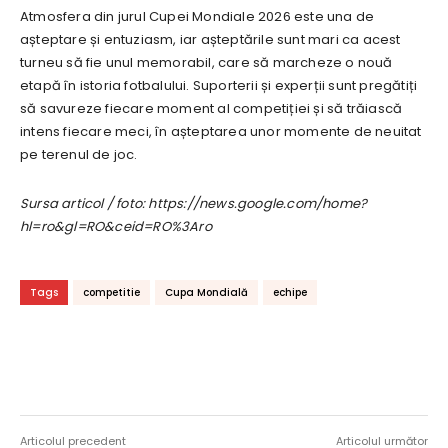
Atmosfera din jurul Cupei Mondiale 2026 este una de
așteptare și entuziasm, iar așteptările sunt mari ca acest
turneu să fie unul memorabil, care să marcheze o nouă
etapă în istoria fotbalului. Suporterii și experții sunt pregătiți
să savureze fiecare moment al competiției și să trăiască
intens fiecare meci, în așteptarea unor momente de neuitat
pe terenul de joc.
Sursa articol / foto: https://news.google.com/home?
hl=ro&gl=RO&ceid=RO%3Aro
Tags
competitie
Cupa Mondială
echipe
Articolul precedent
Articolul următor