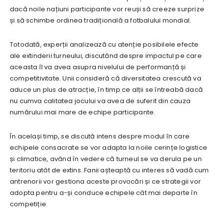
dacă noile națiuni participante vor reuși să creeze surprize
și să schimbe ordinea tradițională a fotbalului mondial.
Totodată, experții analizează cu atenție posibilele efecte
ale extinderii turneului, discutând despre impactul pe care
aceasta îl va avea asupra nivelului de performanță și
competitivitate. Unii consideră că diversitatea crescută va
aduce un plus de atracție, în timp ce alții se întreabă dacă
nu cumva calitatea jocului va avea de suferit din cauza
numărului mai mare de echipe participante.
În același timp, se discută intens despre modul în care
echipele consacrate se vor adapta la noile cerințe logistice
și climatice, având în vedere că turneul se va derula pe un
teritoriu atât de extins. Fanii așteaptă cu interes să vadă cum
antrenorii vor gestiona aceste provocări și ce strategii vor
adopta pentru a-și conduce echipele cât mai departe în
competiție.