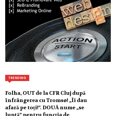
TRENDING
Folha, OUT de la CFR Cluj după
înfrângerea cu Tromsø! „Îi dau
afară pe toți!”. DOUĂ nume „se
luptă” pentru funcția de