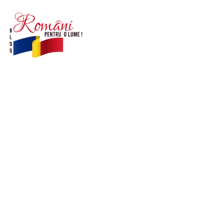
© Acest site este creat si administrat de
romanipentruolume.ro
. Toate drepturile rezervate.
Link-uri utile
POLITICĂ DE CONFIDENȚIALITATE –
ROMANIAPENTRUOLUME.RO
CONTACT ROMANIPENTRUOLUME.RO
POLITICA DE COOKIES (GDPR)