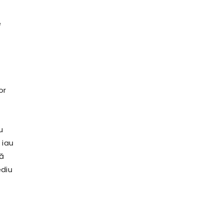
e
or
u
 iau
să
ediu