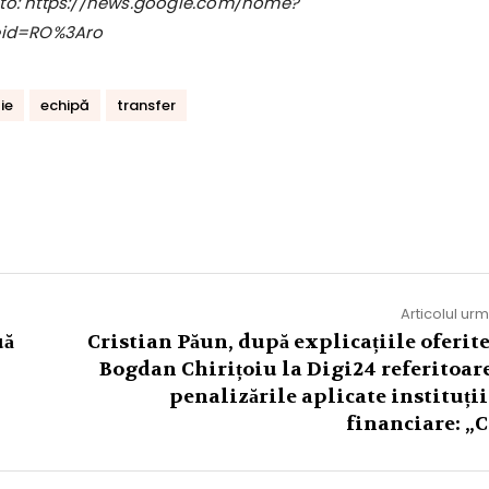
foto: https://news.google.com/home?
eid=RO%3Aro
ie
echipă
transfer
Articolul ur
uă
Cristian Păun, după explicațiile oferite
Bogdan Chirițoiu la Digi24 referitoare
penalizările aplicate instituții
financiare: „