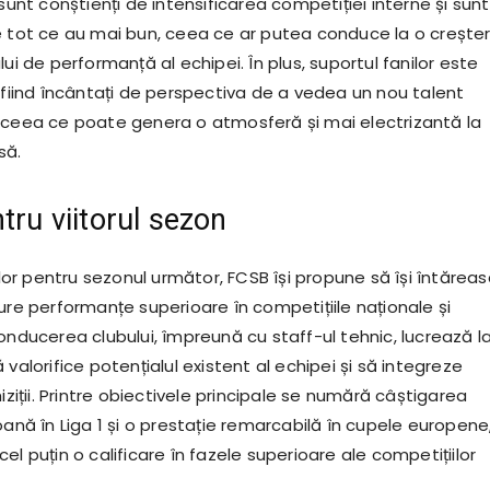
 sunt conștienți de intensificarea competiției interne și sunt
e tot ce au mai bun, ceea ce ar putea conduce la o crește
lui de performanță al echipei. În plus, suportul fanilor este
 fiind încântați de perspectiva de a vedea un nou talent
 ceea ce poate genera o atmosferă și mai electrizantă la
să.
tru viitorul sezon
rilor pentru sezonul următor, FCSB își propune să își întărea
ure performanțe superioare în competițiile naționale și
onducerea clubului, împreună cu staff-ul tehnic, lucrează l
 valorifice potențialul existent al echipei și să integreze
hiziții. Printre obiectivele principale se numără câștigarea
oană în Liga 1 și o prestație remarcabilă în cupele europene
el puțin o calificare în fazele superioare ale competițiilor