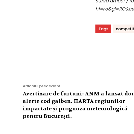
Sursa articol / 
hl=ro&gl=RO&c
Tags
competit
Acțiune
Articolul precedent
Avertizare de furtuni: ANM a lansat do
alerte cod galben. HARTA regiunilor
impactate și prognoza meteorologică
pentru București.