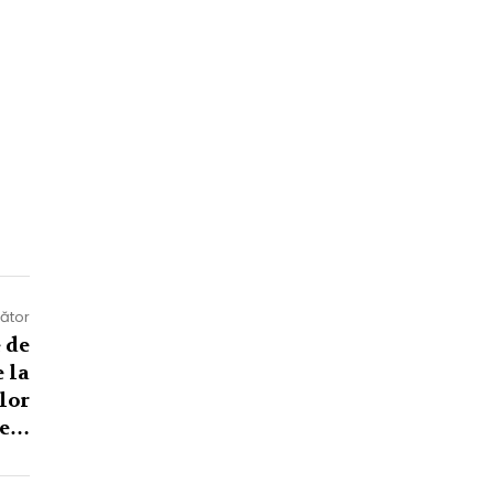
mător
 de
 la
lor
Ce…