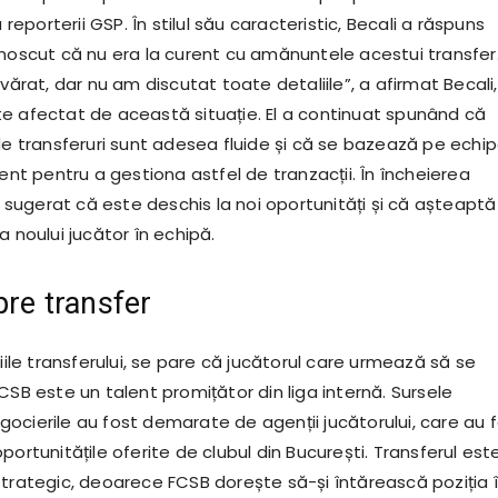
a reporterii GSP. În stilul său caracteristic, Becali a răspuns
unoscut că nu era la curent cu amănuntele acestui transfer.
evărat, dar nu am discutat toate detaliile”, a afirmat Becali,
e afectat de această situație. El a continuat spunând că
 de transferuri sunt adesea fluide și că se bazează pe echi
 pentru a gestiona astfel de tranzacții. În încheierea
 a sugerat că este deschis la noi oportunități și că așteaptă
a noului jucător în echipă.
pre transfer
liile transferului, se pare că jucătorul care urmează să se
CSB este un talent promițător din liga internă. Sursele
ocierile au fost demarate de agenții jucătorului, care au 
portunitățile oferite de clubul din București. Transferul est
strategic, deoarece FCSB dorește să-și întărească poziția 