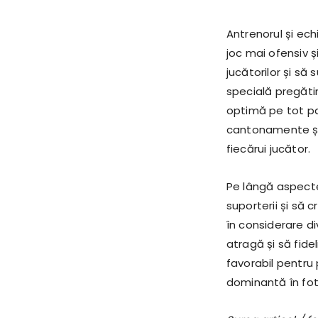
Antrenorul și ec
joc mai ofensiv ș
jucătorilor și să
specială pregătir
optimă pe tot par
cantonamente și 
fiecărui jucător.
Pe lângă aspecte
suporterii și să 
în considerare d
atragă și să fide
favorabil pentru
dominantă în fo