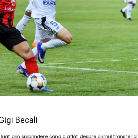
 Gigi Becali
t luat prin surprindere când a aflat despre primul transfer al