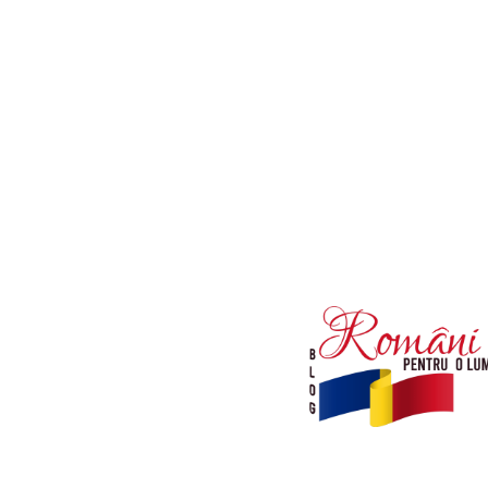
Afaceri si Industrii
Diverse noutati
Sanatate / Hobby