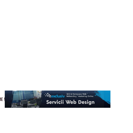
Cultura si Entertainment
Home & Deco
Tech