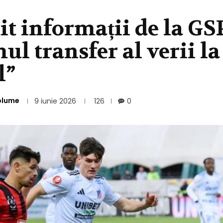
it informații de la GS
ul transfer al verii la
l”
olume
9 iunie 2026
126
0