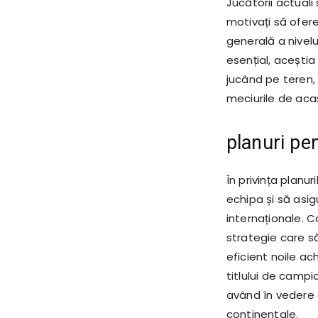
Jucătorii actuali
motivați să ofer
generală a nivelu
esențial, aceștia
jucând pe teren,
meciurile de aca
planuri pen
În privința planu
echipa și să asig
internaționale. C
strategie care să
eficient noile ac
titlului de campi
având în vedere c
continentale.