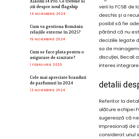
Xiaomi 14 Pro. Ce trebuie să
verii la FCSB de l
știi despre noul flagship
14 NOIEMBRIE 2024
deschis și a rec
posibil să fie ad
Cum va gestiona România
părând că nu est
relațiile externe în 2025?
15 NOIEMBRIE 2024
deciziile legate
sa de management
Cum se face plata pentru o
discuției, Becali
asigurare de sănătate?
1 FEBRUARIE 2025
interes integrare
Cele mai apreciate branduri
detalii des
de parfumuri în 2024
13 NOIEMBRIE 2024
Referitor la deta
alăture echipei F
sugerează că neg
impresionați de o
considerat unul 