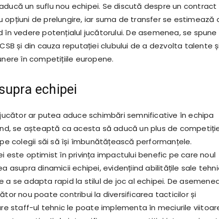
aducă un suflu nou echipei. Se discută despre un contract
 opțiuni de prelungire, iar suma de transfer se estimează a
d în vedere potențialul jucătorului. De asemenea, se spune
FCSB și din cauza reputației clubului de a dezvolta talente ș
unere în competițiile europene.
supra echipei
i jucător ar putea aduce schimbări semnificative în echipa
rând, se așteaptă ca acesta să aducă un plus de competiție
 pe colegii săi să își îmbunătățească performanțele.
i este optimist în privința impactului benefic pe care noul
ea asupra dinamicii echipei, evidențiind abilitățile sale tehn
 a se adapta rapid la stilul de joc al echipei. De asemenea
ător nou poate contribui la diversificarea tacticilor și
are staff-ul tehnic le poate implementa în meciurile viitoar