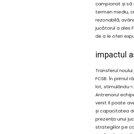
campionat și să 
termen mediu, cu
rezonabilă, avân
jucătorul a ales 
de a le oferi exp
impactul a
Transferul noulu
FCSB. În primul 
lot, stimulându-i
Antrenorul echipe
venit îl poate av
și capacitatea de
prezența unui juc
strategiilor pe c