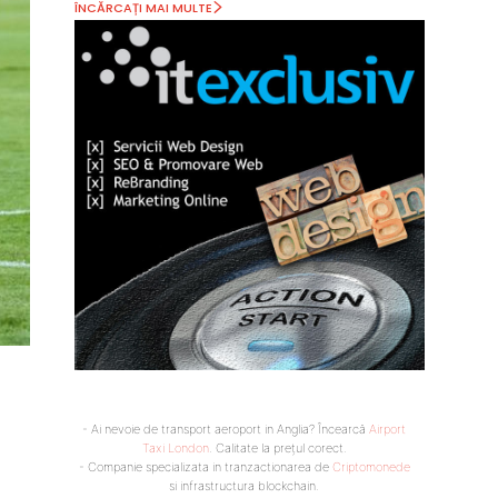
ÎNCĂRCAȚI MAI MULTE
- Ai nevoie de transport aeroport in Anglia? Încearcă
Airport
Taxi London
. Calitate la prețul corect.
- Companie specializata in tranzactionarea de
Criptomonede
si infrastructura blockchain.