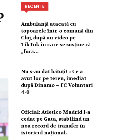
RECENTE
P
Ambulanță atacată cu
topoarele într-o comună din
Cluj, după un video pe
TikTok în care se susține că
„fură…
Nu s-au dat bătuți! » Ce a
avut loc pe teren, imediat
după Dinamo – FC Voluntari
4-0
Oficial: Atletico Madrid l-a
cedat pe Gata, stabilind un
nou record de transfer în
istoricul național.