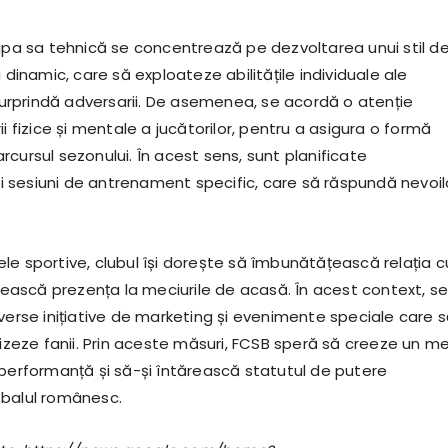
hipa sa tehnică se concentrează pe dezvoltarea unui stil d
i dinamic, care să exploateze abilitățile individuale ale
 surprindă adversarii. De asemenea, se acordă o atenție
ii fizice și mentale a jucătorilor, pentru a asigura o formă
cursul sezonului. În acest sens, sunt planificate
sesiuni de antrenament specific, care să răspundă nevoil
le sportive, clubul își dorește să îmbunătățească relația c
crească prezența la meciurile de acasă. În acest context, se
iverse inițiative de marketing și evenimente speciale care 
lizeze fanii. Prin aceste măsuri, FCSB speră să creeze un m
 performanță și să-și întărească statutul de putere
tbalul românesc.