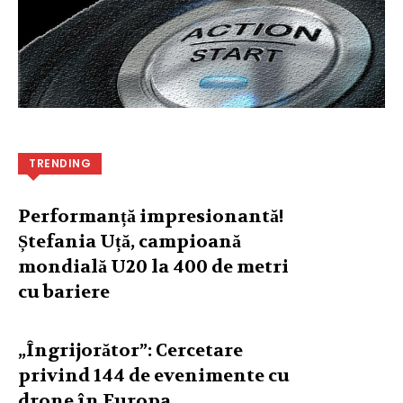
TRENDING
Performanță impresionantă!
Ștefania Uță, campioană
mondială U20 la 400 de metri
cu bariere
„Îngrijorător”: Cercetare
privind 144 de evenimente cu
drone în Europa