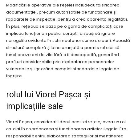
Modificările operative ale rețelei includeau falsificarea
documentației, precum autorizațiile de funcționare și
rapoartele de inspecție, pentru a crea aparența legalității.
În plus, rețeaua se baza pe o gamă de complicități care
implicau funcționari publici corupți, dispuși să ignore
neregulile evidente în schimbul unor sume de bani. Această
structură complexă și bine aranjată a permis rețelei să
funcționeze ani de zile fără a fi descoperită, generând
profituri considerabile prin exploatarea persoanelor
vulnerabile și ignorând complet standardele legale de
îngrijire.
rolul lui Viorel Pașca și
implicațiile sale
Viorel Pașca, considerat liderul acestei rețele, avea un rol
crucial în coordonarea și funcționarea azilelor ilegale. Era
responsabil pentru elaborarea strategiilor și menținerea