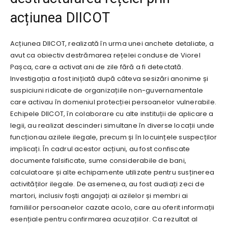
acțiunea DIICOT
Acțiunea DIICOT, realizată în urma unei anchete detaliate, a
avut ca obiectiv destrămarea rețelei conduse de Viorel
Pașca, care a activat ani de zile fără a fi detectată.
Investigația a fost inițiată după câteva sesizări anonime și
suspiciuni ridicate de organizațiile non-guvernamentale
care activau în domeniul protecției persoanelor vulnerabile.
Echipele DIICOT, în colaborare cu alte instituții de aplicare a
legii, au realizat descinderi simultane în diverse locații unde
funcționau azilele ilegale, precum și în locuințele suspecților
implicați. În cadrul acestor acțiuni, au fost confiscate
documente falsificate, sume considerabile de bani,
calculatoare și alte echipamente utilizate pentru susținerea
activităților ilegale. De asemenea, au fost audiați zeci de
martori, inclusiv foști angajați ai azilelor și membri ai
familiilor persoanelor cazate acolo, care au oferit informații
esențiale pentru confirmarea acuzațiilor. Ca rezultat al