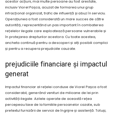
acestor acțiuni, mai multe persoane au fost arestate,
inclusiv Viorel Pașca, acuzat de formarea unui grup
infracțional organizat, trafic de influență și abuz în serviciu.
Operațiunea a fost considerată un mare succes de către
autorități, reprezentând un pas important în combaterea
rețelelor ilegale care exploatează persoane vulnerabile și
în protejarea drepturilor acestora. Cu toate acestea,
ancheta continuă pentru a descoperi și alți posibili complici
și pentru a recupera prejudiciile cauzate.
prejudiciile financiare și impactul
generat
Impactul financiar al rețelei conduse de Viorel Pașca a fost
considerabil, generând venituri de milioane de lei prin
activități ilegale. Azilele operate de această rețea
percepeau taxe de la familiile persoanelor cazate, sub
pretextul furnizării de servicii de îngrijire și asistență. Totuși,