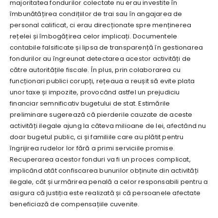
majoritatea fondurilor colectate nu erau investite în
îmbunătățirea condițiilor de trai sau în angajarea de
personal calificat, ci erau direcționate spre menținerea
rețelei și îmbogățirea celor implicați. Documentele
contabile falsificate și lipsa de transparență în gestionarea
fondurilor au îngreunat detectarea acestor activități de
către autoritățile fiscale. În plus, prin colaborarea cu
funcționari publici corupți, rețeaua a reușit să evite plata
unor taxe și impozite, provocând astfel un prejudiciu
financiar semnificativ bugetului de stat. Estimările
preliminare sugerează că pierderile cauzate de aceste
activități ilegale ajung la câteva milioane de lei, afectând nu
doar bugetul public, ci și familiile care au plătit pentru
îngrijirea rudelor lor fără a primi serviciile promise.
Recuperarea acestor fonduri va fi un proces complicat,
implicând atât confiscarea bunurilor obținute din activități
ilegale, cât și urmărirea penală a celor responsabili pentru a
asigura că justiția este realizată și că persoanele afectate
beneficiază de compensațiile cuvenite.