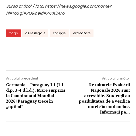
Sursa articol / foto: https://news.google.com/home?
hl=ro&gl=RO&ceid=RO%3Aro
Tags
azile ilegale
corupție
exploatare
Articolul precedent
Articolul următor
Germania – Paraguay 1-1 (1-1
Rezultatele Evaluării
d.p. 3-4 d.l.d.). Mare surpriză
Naționale 2026 sunt
la Campionatul Mondial
accesibile. Studenții au
2026! Paraguay trece în
posibilitatea de a verifica
„optimi”
notele în mod online.
Informații pe…