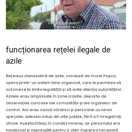
funcționarea rețelei ilegale de
azile
Rețeaua clandestină de azile, condusă de Viorel Pașca,
opera printr-un sistem bine organizat, care le permitea să
acționeze la limita legalității și să evite atenția autorităților.
Azilele erau amplasate în zone izolate, departe de
observațiile curioase ale comunității și ale organelor de
control. Aici erau cazați vârstnici și persoane cu nevoi
speciale, adesea aduși din alte județe, fără a fi înregistrați
oficial. Aceștia trăiau în condiții minime, iar personalul era
inadecvat și nepregătit pentru a oferi îngrijirea necesară.