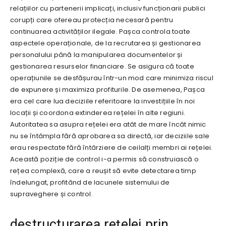
relațiilor cu partenerii implicați, inclusiv funcționarii publici
corupți care ofereau protecția necesară pentru
continuarea activităților ilegale. Pașca controla toate
aspectele operaționale, de la recrutarea și gestionarea
personalului până la manipularea documentelor și
gestionarea resurselor financiare. Se asigura că toate
operațiunile se desfășurau într-un mod care minimiza riscul
de expunere și maximiza profiturile. De asemenea, Pașca
era cel care lua deciziile referitoare la investițiile în noi
locații și coordona extinderea rețelei în alte regiuni.
Autoritatea sa asupra rețelei era atât de mare încât nimic
nu se întâmpla fără aprobarea sa directă, iar deciziile sale
erau respectate fără întârziere de ceilalți membri ai rețelei.
Această poziție de control i-a permis să construiască o
rețea complexă, care a reușit să evite detectarea timp
îndelungat, profitând de lacunele sistemului de
supraveghere și control.
destructurarea rețelei prin