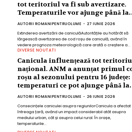
tot teritoriul va fi sub avertizare.
Temperaturile vor ajunge până la
AUTORII ROMANIPENTRUOLUME
-
27 IUNIE 2026
Extinderea avertizării de caniculăAutoritățile au hotărât să
lărgească avertizarea de cod roșu de caniculă, având în
vedere prognoza meteorologică care arată o creștere a...
DIVERSE NOUTATI
Canicula influențează tot teritoriu
național. ANM a anunțat primul c
roșu al sezonului pentru 16 județe:
temperaturi ce pot ajunge până l
AUTORII ROMANIPENTRUOLUME
-
26 IUNIE 2026
Consecințele caniculei asupra regiunilorCanicula a afectat
întreaga țară, având un impact considerabil atât asupra
mediului urban, cât și asupra celui rural. În orașe,
temperaturile...