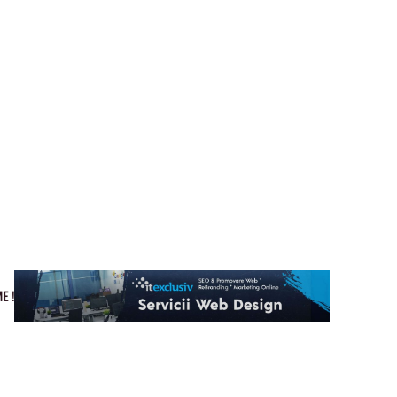
Cultura si Entertainment
Home & Deco
Tech