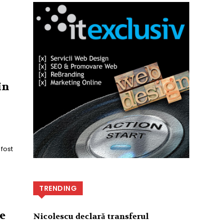
în
 fost
TRENDING
e
Nicolescu declară transferul