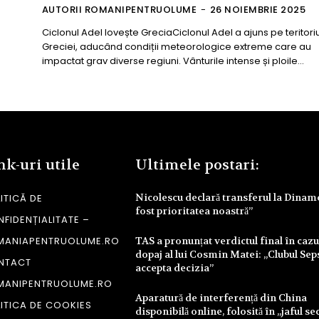
AUTORII ROMANIPENTRUOLUME
-
26 NOIEMBRIE 2025
Ciclonul Adel lovește GreciaCiclonul Adel a ajuns pe teritoriu
Greciei, aducând condiții meteorologice extreme care au
impactat grav diverse regiuni. Vânturile intense și ploile...
nk-uri utile
Ultimele postari:
Nicolescu declară transferul la Dinam
ITICĂ DE
fost prioritatea noastră”
FIDENȚIALITATE –
MANIAPENTRUOLUME.RO
TAS a pronunțat verdictul final în cazu
dopaj al lui Cosmin Matei: „Clubul Sep
NTACT
accepta decizia”
MANIPENTRUOLUME.RO
Aparatură de interferență din China
ITICA DE COOKIES
disponibilă online, folosită în „jaful se