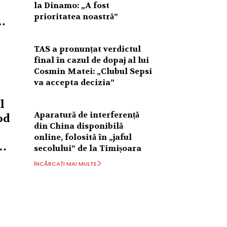
la Dinamo: „A fost
prioritatea noastră”
…
TAS a pronunțat verdictul
final în cazul de dopaj al lui
Cosmin Matei: „Clubul Sepsi
va accepta decizia”
l
Aparatură de interferență
od
din China disponibilă
online, folosită în „jaful
a…
secolului” de la Timișoara
ÎNCĂRCAȚI MAI MULTE