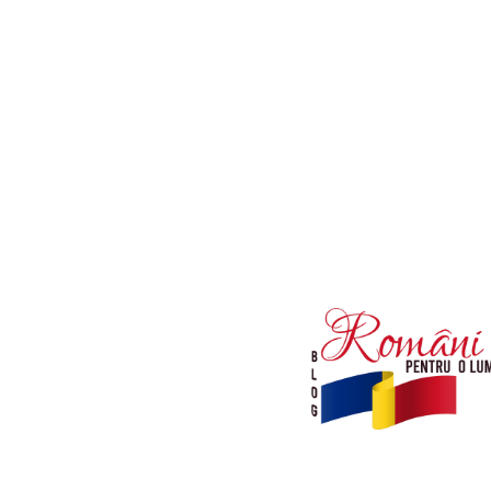
Afaceri si Industrii
Diverse noutati
Sanatate / Hobby