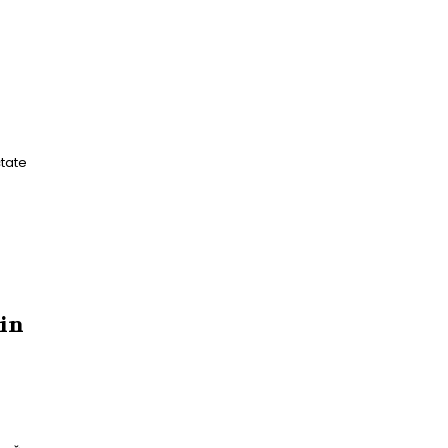
tate
din