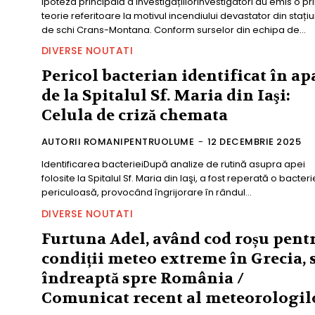
Ipoteza principală a investigațiilorInvestigatori au emis o p
teorie referitoare la motivul incendiului devastator din stați
de schi Crans-Montana. Conform surselor din echipa de...
DIVERSE NOUTATI
Pericol bacterian identificat în ap
de la Spitalul Sf. Maria din Iaşi:
Celula de criză chemata
AUTORII ROMANIPENTRUOLUME
-
12 DECEMBRIE 2025
Identificarea bacterieiDupă analize de rutină asupra apei
folosite la Spitalul Sf. Maria din Iaşi, a fost reperată o bacteri
periculoasă, provocând îngrijorare în rândul...
DIVERSE NOUTATI
Furtuna Adel, având cod roșu pent
condiții meteo extreme în Grecia, 
îndreaptă spre România /
Comunicat recent al meteorologil