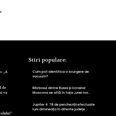
l
Stiri populare:
Cum pot identifica o scurgere de
o: „A
vacuum?
l de
Războiul dintre Rusia și Ucraina:
si va
Moscova se află în fața „unei noi…
Jupiter 4: 78 de percheziții efectuate
luni dimineața în diferite județe
colului”