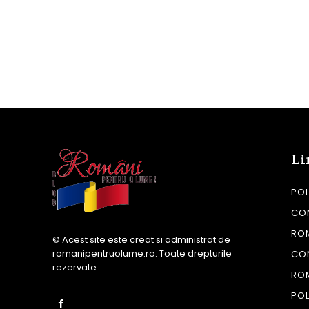
Li
POL
CON
RO
© Acest site este creat si administrat de
romanipentruolume.ro
. Toate drepturile
CO
rezervate.
RO
POL