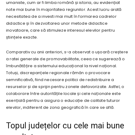
umaniste, cum ar fi limba română și istoria, au evidențiat
note mai bune în majoritatea regiunilor. Acest lucru arată
necesitatea de a investi mai mult în formarea cadrelor
didactice și în dezvoltarea unor metode didactice
inovatoare, care să stimuleze interesul elevilor pentru
științele exacte.
Comparativ cu anii anteriori, s-a observat o ușoară creștere
a ratei generale de promovabilitate, ceea ce sugerează o
îmbunătățire a sistemului educațional la nivel național.
Totuși, discrepanțele regionale rămân o provocare
semnificativă, fiind necesare politici de redistribuire a
resurselor și de sprijin pentru zonele defavorizate. Astfel, o
colaborare între autoritățile locale și cele naționale este
esențială pentru a asigura o educație de calitate tuturor
elevilor, indiferent de zona geografică în care se află.
Topul județelor cu cele mai bune