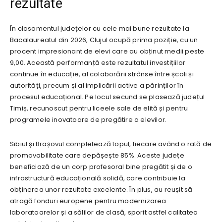
rezultate
În clasamentul județelor cu cele mai bune rezultate la
Bacalaureatul din 2026, Clujul ocupă prima poziție, cu un
procent impresionant de elevi care au obținut medii peste
9,00. Această performanță este rezultatul investițiilor
continue în educație, al colaborării strânse între școli și
autorități, precum și al implicării active a părinților în
procesul educațional. Pe locul secund se plasează județul
Timiș, recunoscut pentru liceele sale de elită și pentru
programele inovatoare de pregătire a elevilor.
Sibiul și Brașovul completează topul, fiecare având o rată de
promovabilitate care depășește 85%. Aceste județe
beneficiază de un corp profesoral bine pregătit și de o
infrastructură educațională solidă, care contribuie la
obținerea unor rezultate excelente. În plus, au reușit să
atragă fonduri europene pentru modernizarea
laboratoarelor și a sălilor de clasă, sporit astfel calitatea