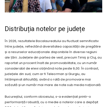
Distribuția notelor pe județe
În 2026, rezultatele Bacalaureatului au fluctuat semnificativ
între județe, reflectând diversitatea capacității de pregătire
și a resurselor educaționale disponibile în diverse regiuni
ale țării. Județele din partea de vest, precum Timiș și Cluj, au
raportat un procent înalt de promovabilitate, cu un număr
considerabil de elevi obținând note peste 9,00. În contrast,
județele din sud, cum ar fi Teleorman și Giurgiu, au
întâmpinat dificultăți, având o rată de promovare mai
scăzută și un număr mai mare de note sub media națională.
Bucureștiul, conform obiceiului, s-a evidențiat printr-o
performanță robustă, cu o medie a notelor care a depășit