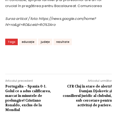
crucial în pregătirea pentru Bacalaureat. Comunicarea
Sursa articol / foto: https://news.google.com/home?
hl=ro&gl=RO&ceid=RO%3Aro
Tags
educație
județe
rezultate
Articolul precedent
Articolul următor
Portugalia – Spania 0-1.
CFR Cluj în stare de alertă!
Golul ce a adus calificarea,
Damjan Djokovic și
marcat în minutele de
consilierul juridic al clubului,
prelungire! Cristiano
sub cercetare pentru
Ronaldo, exclus de la
activități de pariere.
Mondial