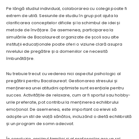
Pe lângă studiul individual, colaborarea cu colegii poate fi
extrem de utilă. Sesiunile de studiu în grup pot ajuta la
clarificarea conceptelor dificile și la schimbul de idei și
metode de învățare. De asemenea, participarea la
simulările de Bacalaureat organizate de școli sau alte
instituții educaționale poate oferi o viziune clară asupra
nivelului de pregătire și a domeniilor ce necesită
îmbunătățire.
Nu trebuie trecut cu vederea nici aspectul psihologic al
pregătirii pentru Bacalaureat. Gestionarea stresului și
menținerea unei atitudini optimiste sunt esențiale pentru
succes. Activitățile de relaxare, cum ar fi sportul sau hobby-
urile preferate, pot contribui la menținerea echilibrului
emoțional. De asemenea, este important ca elevii să
adopte un stil de viață sănătos, incluzând o dietă echilibrată
și un program de somn adecvat.
În concluzie, sprijinul familiei și al profesorilor are un rol