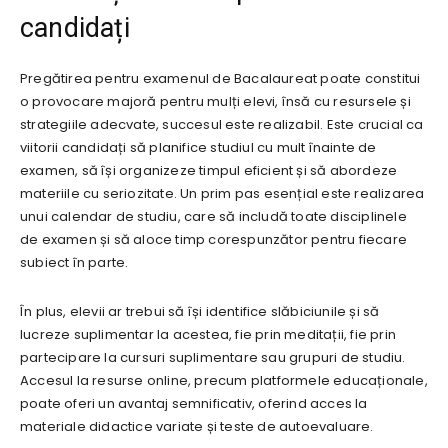
candidați
Pregătirea pentru examenul de Bacalaureat poate constitui
o provocare majoră pentru mulți elevi, însă cu resursele și
strategiile adecvate, succesul este realizabil. Este crucial ca
viitorii candidați să planifice studiul cu mult înainte de
examen, să își organizeze timpul eficient și să abordeze
materiile cu seriozitate. Un prim pas esențial este realizarea
unui calendar de studiu, care să includă toate disciplinele
de examen și să aloce timp corespunzător pentru fiecare
subiect în parte.
În plus, elevii ar trebui să își identifice slăbiciunile și să
lucreze suplimentar la acestea, fie prin meditații, fie prin
partecipare la cursuri suplimentare sau grupuri de studiu.
Accesul la resurse online, precum platformele educaționale,
poate oferi un avantaj semnificativ, oferind acces la
materiale didactice variate și teste de autoevaluare.