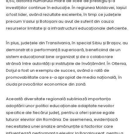
8,50, datorită numărului mare de licee de prestigiu și a
investițiilor continue în educație. În regiunea Moldovei, Iașiul
a fost lider, având rezultate excelente, în timp ce județele
precum Vaslui și Botoșani au avut de suferit din cauza
resurselor limitate și a infrastructurii educaționale deficiente.
În plus, județele din Transilvania, în special Sibiu și Brașov, au
demonstrat o performanță superioară, beneficiind de un
sistem educațional bine organizat și de o colaborare
strânsă între autorități și instituțiile de învățământ. În Oltenia,
Doljul a fost un exemplu de succes, având o rată de
promovabilitate care s-a apropiat de media națională, în
ciuda provocărilor economice din zonă.
Această diversitate regională subliniază importanța
adoptării unor politici educaționale adaptate nevoilor
specifice ale fiecărui județ, pentru a oferi șanse egale
tuturor elevilor din România. De asemenea, evidențiază
necesitatea unei analize amănunțite a factorilor care
influențează performanța elevilor la Bacalaureat, pentru a