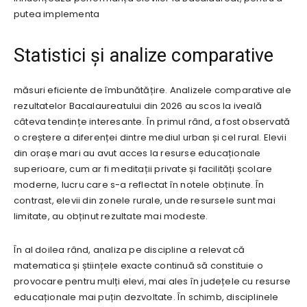
putea implementa
Statistici și analize comparative
măsuri eficiente de îmbunătățire. Analizele comparative ale
rezultatelor Bacalaureatului din 2026 au scos la iveală
câteva tendințe interesante. În primul rând, a fost observată
o creștere a diferenței dintre mediul urban și cel rural. Elevii
din orașe mari au avut acces la resurse educaționale
superioare, cum ar fi meditații private și facilități școlare
moderne, lucru care s-a reflectat în notele obținute. În
contrast, elevii din zonele rurale, unde resursele sunt mai
limitate, au obținut rezultate mai modeste.
În al doilea rând, analiza pe discipline a relevat că
matematica și științele exacte continuă să constituie o
provocare pentru mulți elevi, mai ales în județele cu resurse
educaționale mai puțin dezvoltate. În schimb, disciplinele