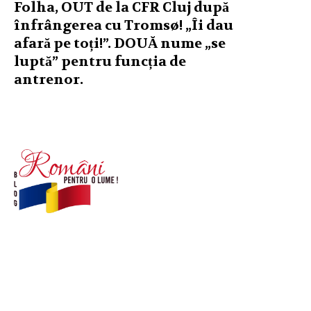
Folha, OUT de la CFR Cluj după
înfrângerea cu Tromsø! „Îi dau
afară pe toți!”. DOUĂ nume „se
luptă” pentru funcția de
antrenor.
© Acest site este creat si administrat de
romanipentruolume.ro
. Toate drepturile rezervate.