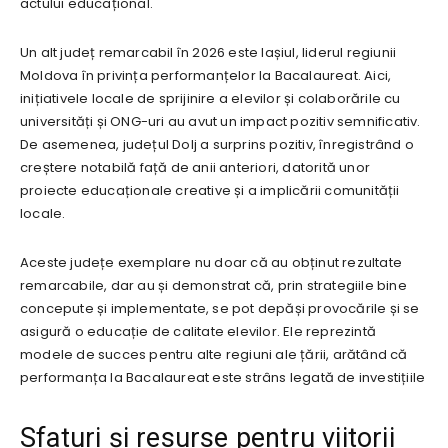
actului educațional.
Un alt județ remarcabil în 2026 este Iașiul, liderul regiunii
Moldova în privința performanțelor la Bacalaureat. Aici,
inițiativele locale de sprijinire a elevilor și colaborările cu
universități și ONG-uri au avut un impact pozitiv semnificativ.
De asemenea, județul Dolj a surprins pozitiv, înregistrând o
creștere notabilă față de anii anteriori, datorită unor
proiecte educaționale creative și a implicării comunității
locale.
Aceste județe exemplare nu doar că au obținut rezultate
remarcabile, dar au și demonstrat că, prin strategiile bine
concepute și implementate, se pot depăși provocările și se
asigură o educație de calitate elevilor. Ele reprezintă
modele de succes pentru alte regiuni ale țării, arătând că
performanța la Bacalaureat este strâns legată de investițiile
Sfaturi și resurse pentru viitorii