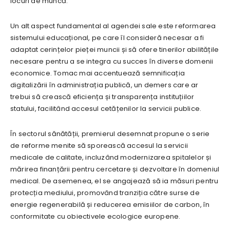
locuri de muncă.
Un alt aspect fundamental al agendei sale este reformarea
sistemului educațional, pe care îl consideră necesar a fi
adaptat cerințelor pieței muncii și să ofere tinerilor abilitățile
necesare pentru a se integra cu succes în diverse domenii
economice. Tomac mai accentuează semnificația
digitalizării în administrația publică, un demers care ar
trebui să crească eficiența și transparența instituțiilor
statului, facilitând accesul cetățenilor la servicii publice.
În sectorul sănătății, premierul desemnat propune o serie
de reforme menite să sporească accesul la servicii
medicale de calitate, incluzând modernizarea spitalelor și
mărirea finanțării pentru cercetare și dezvoltare în domeniul
medical. De asemenea, el se angajează să ia măsuri pentru
protecția mediului, promovând tranziția către surse de
energie regenerabilă și reducerea emisiilor de carbon, în
conformitate cu obiectivele ecologice europene.