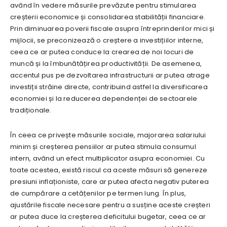
având în vedere măsurile prevăzute pentru stimularea
creșterii economice și consolidarea stabilității financiare.
Prin diminuarea poverii fiscale asupra întreprinderilor mici și
mijlocii, se preconizează o creștere a investițiilor interne,
ceea ce ar putea conduce la crearea de noi locuri de
muncă și la îmbunătățirea productivității. De asemenea,
accentul pus pe dezvoltarea infrastructurii ar putea atrage
investiții străine directe, contribuind astfel la diversificarea
economiei și la reducerea dependenței de sectoarele
tradiționale.
În ceea ce privește măsurile sociale, majorarea salariului
minim și creșterea pensiilor ar putea stimula consumul
intern, având un efect multiplicator asupra economiei. Cu
toate acestea, există riscul ca aceste măsuri să genereze
presiuni inflaționiste, care ar putea afecta negativ puterea
de cumpărare a cetățenilor pe termen lung. În plus,
ajustările fiscale necesare pentru a susține aceste creșteri
ar putea duce la creșterea deficitului bugetar, ceea ce ar