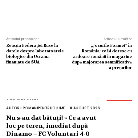
Articolul precedent
Articolul următor
Reacția Federației Ruse la
„Jocurile Foamei” în
datele despre laboratoarele
România: ce își doresc cu
biologice din Ucraina
ardoare românii în magazine
finanțate de SUA
după majorarea semnificativă
a prețurilor
ARTICOLE NOI
AUTORII ROMANIPENTRUOLUME
-
8 AUGUST 2026
Nu s-au dat bătuți! » Ce a avut
loc pe teren, imediat după
Dinamo – FC Voluntari 4-0