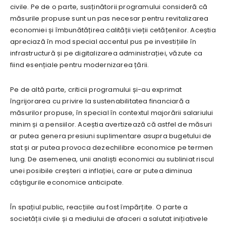
civile. Pe de o parte, susținătorii programului consideră că
măsurile propuse sunt un pas necesar pentru revitalizarea
economiei și îmbunătățirea calității vieții cetățenilor. Aceștia
apreciază în mod special accentul pus pe investițiile în
infrastructură și pe digitalizarea administrației, văzute ca
fiind esențiale pentru modernizarea țării.
Pe de altă parte, criticii programului și-au exprimat
îngrijorarea cu privire la sustenabilitatea financiară a
măsurilor propuse, în special în contextul majorării salariului
minim și a pensiilor. Aceștia avertizează că astfel de măsuri
ar putea genera presiuni suplimentare asupra bugetului de
stat și ar putea provoca dezechilibre economice pe termen
lung. De asemenea, unii analiști economici au subliniat riscul
unei posibile creșteri a inflației, care ar putea diminua
câștigurile economice anticipate.
În spațiul public, reacțiile au fost împărțite. O parte a
societății civile și a mediului de afaceri a salutat inițiativele