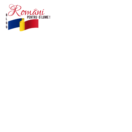
© Acest site este creat si administrat de
romanipentruolume.ro
. Toate drepturile rezervate.
Link-uri utile
POLITICĂ DE CONFIDENȚIALITATE –
ROMANIAPENTRUOLUME.RO
CONTACT ROMANIPENTRUOLUME.RO
POLITICA DE COOKIES (GDPR)