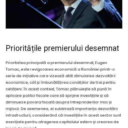
Prioritățile premierului desemnat
Prioritatea principală a premierului desemnat, Eugen
Tomac, este revigorarea economică a României printr-o
serie de inițiative care vizează atât stimularea dezvoltării
economice, cât și îmbunătățirea condițiilor de trai pentru
cetățeni. În acest context, Tomac plănuiește să pună în
aplicare politici fiscale care să sprijine investițiile și să
diminueze povara fiscală asupra întreprinderilor mici și
mijlocii. De asemenea, el subliniază importanța dezvoltării
infrastructurii, considerând că investițiile în acest sector sunt
esențiale pentru atragerea capitalului extern și crearea de