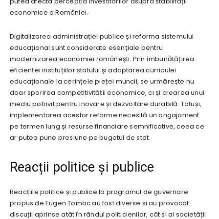
putea afecta percepția investitorilor asupra stabilității
economice a României.
Digitalizarea administrației publice și reforma sistemului
educațional sunt considerate esențiale pentru
modernizarea economiei românești. Prin îmbunătățirea
eficienței instituțiilor statului și adaptarea curriculei
educaționale la cerințele pieței muncii, se urmărește nu
doar sporirea competitivității economice, ci și crearea unui
mediu potrivit pentru inovare și dezvoltare durabilă. Totuși,
implementarea acestor reforme necesită un angajament
pe termen lung și resurse financiare semnificative, ceea ce
ar putea pune presiune pe bugetul de stat.
Reacții politice și publice
Reacțiile politice și publice la programul de guvernare
propus de Eugen Tomac au fost diverse și au provocat
discuții aprinse atât în rândul politicienilor, cât și al societății