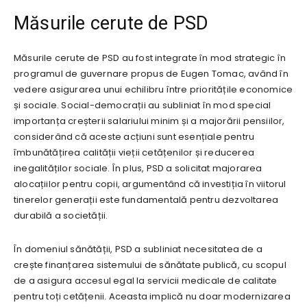
Măsurile cerute de PSD
Măsurile cerute de PSD au fost integrate în mod strategic în
programul de guvernare propus de Eugen Tomac, având în
vedere asigurarea unui echilibru între prioritățile economice
și sociale. Social-democrații au subliniat în mod special
importanța creșterii salariului minim și a majorării pensiilor,
considerând că aceste acțiuni sunt esențiale pentru
îmbunătățirea calității vieții cetățenilor și reducerea
inegalităților sociale. În plus, PSD a solicitat majorarea
alocațiilor pentru copii, argumentând că investiția în viitorul
tinerelor generații este fundamentală pentru dezvoltarea
durabilă a societății.
În domeniul sănătății, PSD a subliniat necesitatea de a
crește finanțarea sistemului de sănătate publică, cu scopul
de a asigura accesul egal la servicii medicale de calitate
pentru toți cetățenii. Aceasta implică nu doar modernizarea