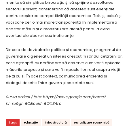
menite să simplifice birocrația și să sprijine dezvoltarea
sectorului privat, considerând că acestea sunt esențiale
pentru creșterea competitivității economice. Totuși, există și
voci care cer o mai mare transparență în implementarea
acestor măsuri și o monitorizare atentă pentru a evita
eventualele abuzuri sau ineficiențe.
Dincolo de dezbaterile politice și economice, programul de
guvernare a generat un interes crescut în rândul cetățenilor,
care așteaptă cu nerăbdare să observe cum vor fi aplicate
măsurile propuse și care va fi impactul lor real asupra vieții
de zi cu zi. În acest context, comunicarea eficientă și
dialogul deschis între guvern și societate sunt
Sursa articol / foto: https://news.google.com/home?
hl=ro&gl=RO&ceid=RO%3Aro
Tags
educație
infrastructură
revitalizare economică