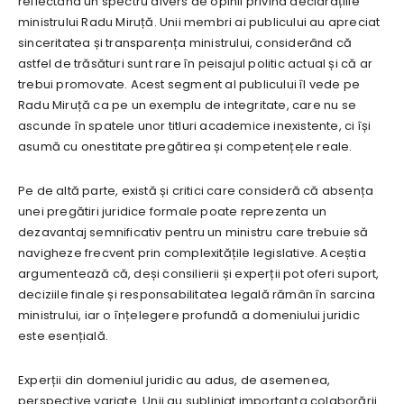
reflectând un spectru divers de opinii privind declarațiile
ministrului Radu Miruță. Unii membri ai publicului au apreciat
sinceritatea și transparența ministrului, considerând că
astfel de trăsături sunt rare în peisajul politic actual și că ar
trebui promovate. Acest segment al publicului îl vede pe
Radu Miruță ca pe un exemplu de integritate, care nu se
ascunde în spatele unor titluri academice inexistente, ci își
asumă cu onestitate pregătirea și competențele reale.
Pe de altă parte, există și critici care consideră că absența
unei pregătiri juridice formale poate reprezenta un
dezavantaj semnificativ pentru un ministru care trebuie să
navigheze frecvent prin complexitățile legislative. Aceștia
argumentează că, deși consilierii și experții pot oferi suport,
deciziile finale și responsabilitatea legală rămân în sarcina
ministrului, iar o înțelegere profundă a domeniului juridic
este esențială.
Experții din domeniul juridic au adus, de asemenea,
perspective variate. Unii au subliniat importanța colaborării