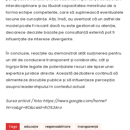
interdisciplinare și au lăudat capacitatea ministrului de a
forma echipe competente, care să suplinească eventualele
lacune de cunoștințe. Alții, însă, au avertizat că un astfel de
model poate fi riscant dacă nu este gestionat cu atenție,
deoarece deciziile bazate pe consultanță externă pot fi
influențate de interese divergente.
În concluzie, reacțiile au demonstrat atât susținerea pentru
un stil de conducere transparent și colaborativ, cât și
îngrijorările legate de potențialele riscuri ale lipsei unei
expertize juridice directe. Această dezbatere continuă să
alimenteze discuțiile publice și să influențeze percepția
asupra leadershipului în contextul actual.
Sursa articol / foto: https://news.google.com/home?
hl=ro&gl=RO&ceid=RO%3Aro
Tags
educație
responsabilitate
transparență