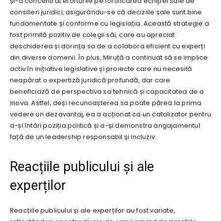
și-a concentrat eforturile pe fortificarea echipei sale de
consilieri juridici, asigurându-se că deciziile sale sunt bine
fundamentate și conforme cu legislația. Această strategie a
fost primită pozitiv de colegii săi, care au apreciat
deschiderea și dorința sa de a colabora eficient cu experți
din diverse domenii. În plus, Miruță a continuat să se implice
activ în inițiative legislative și proiecte care nu necesită
neapărat o expertiză juridică profundă, dar care
beneficiază de perspectiva sa tehnică și capacitatea de a
inova. Astfel, deși recunoașterea sa poate părea la prima
vedere un dezavantaj, ea a acționat ca un catalizator pentru
a-și întări poziția politică și a-și demonstra angajamentul
față de un leadership responsabil și incluziv.
Reacțiile publicului și ale
experților
Reacțiile publicului și ale experților au fost variate,