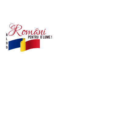
© Acest site este creat si administrat de
romanipentruolume.ro
. Toate drepturile rezervate.
Link-uri utile
POLITICĂ DE CONFIDENȚIALITATE –
ROMANIAPENTRUOLUME.RO