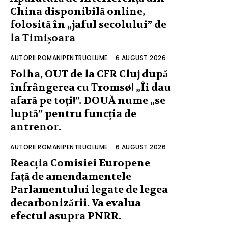
China disponibilă online,
folosită în „jaful secolului” de
la Timișoara
AUTORII ROMANIPENTRUOLUME
-
6 AUGUST 2026
Folha, OUT de la CFR Cluj după
înfrângerea cu Tromsø! „Îi dau
afară pe toți!”. DOUĂ nume „se
luptă” pentru funcția de
antrenor.
AUTORII ROMANIPENTRUOLUME
-
6 AUGUST 2026
Reacția Comisiei Europene
față de amendamentele
Parlamentului legate de legea
decarbonizării. Va evalua
efectul asupra PNRR.