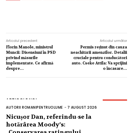
Articolul precedent
Articolul următor
Florin Manole, ministrul
Permis reținut din cauza
Muncii: Disensiuni în PSD
neachitării amenzilor. Detalii
privind măsurile
cruciale pentru conducători
implementate. Ce afirmă
auto. Cseke Attila: Va sprijini
despre…
o încasare…
ARTICOLE NOI
AUTORII ROMANIPENTRUOLUME
-
7 AUGUST 2026
Nicușor Dan, referindu-se la
hotărârea Moody’s:
„Conservarea ratingului