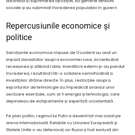
autorității și suprimarea opoziției, au generat tensiuni
sociale și au subminat încrederea populației în guvern.
Repercusiunile economice și
politice
Sancțiunile economice impuse de Occident au avut un
impact devastator asupra economiei ruse, accentuând
recesiunea și slăbind rubla. Investitorii externi și-au pierdut
încrederea, rezultând într-o scădere semnificativă a
investițiilor străine directe. În plus, restricțiile asupra
exporturilor de tehnologie au împiedicat avansul unor
sectoare esențiale, cum ar fi energia și tehnologia, care
depindeau de echipamente și expertiză occidentală.
Pe plan politic, regimul lui Putin a devenit tot mai izolat pe
arena internațională. Relațiile cu Uniunea Europeană și
Statele Unite s-au deteriorat, iar Rusia a fost exclusă din