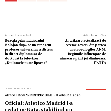
Articolul precedent
Articolul următor
Reacția prim-ministrului
Avertizare actualizată de
Bolojan după ce un cunoscut
vreme severă din partea
profesor universitar a distrus
meteorologilor ANM.
în direct diploma sa de
Regiunile influențate de
doctorat la televizor:
ninsoare până joi dimineața.
„Diplomele nu ne lipsesc”
HARTĂ
ARTICOLE NOI
AUTORII ROMANIPENTRUOLUME
-
8 AUGUST 2026
Oficial: Atletico Madrid l-a
cedat pe Gata, stabilind un