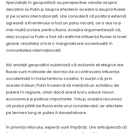
Specialiștii în geopolitică au perspective variate asupra
deciziilor lui Putin și asupra efectelor acestora asupra Rusiei
și pe scena internațională. Unii consideră că politica externă
agresivă a Kremlinului a fost un pariu riscant, ce a dus la și
mai multă izolare pentru Rusia. Aceștia argumentează că,
deși scopul lui Putin a fost să reafirme influența Rusiei la nivel
global, rezultatul a fost o marginalizare accentuată în
comunitatea internațională.
Alți analiști geopolitici subliniază că acțiunile strategice ale
Rusiei sunt motivate de dorința de a contracara influența
occidentală în fostul teritoriu sovietic. Ei susțin că, prin
aceste măsuri, Putin încearcă să mențină un echilibru de
putere în regiune, chiar dacă acest lucru aduce riscuri
economice și politice importante. Totuși, aceștia recunosc
că prețul plătit de Rusia este unul considerabil, iar efectele
pe termen lung ar putea fi devastatoare.
În privința viitorului, experții sunt împărțiți. Unii anticipează că