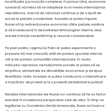
incertitudini și provocări complexe. În primul rând, economia
rusească va trebui să se adapteze la un mediu internațional
neprietenos, marcat de sancțiuni continue și de o lipsă de
acces la piețele occidentale. Aceasta ar putea impune
Rusiei să își redirecționeze economia către piețele asiatice
și să investească în dezvoltarea tehnologiilor interne, deși
aceste tranziții necesită timp și resurse considerabile.
Pe plan politic, regimul lui Putin ar putea experimenta o
presiune tot mai crescută, atât din partea opoziției interne,
cât și din partea comunității internaționale. În ciuda
măsurilor represive, nemulțumirile sociale ar putea să se
amplifice, alimentate de dificultățile economice și de lipsa
libertăților civile. Aceasta ar putea conduce la o intensificare
a mișcărilor de protest și la o posibilă destabilizare politică.
Relațiile internaționale ale Rusiei vor continua să fie un factor
esențial în modelarea perspectivei sale de viitor. În timp ce
legăturile cu Occidentul rămân tensionate, Rusia va încerca