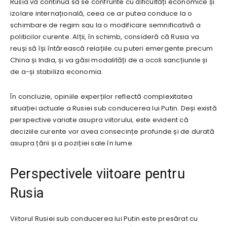
Rusia va continua să se confrunte cu dificultăți economice și
izolare internațională, ceea ce ar putea conduce la o
schimbare de regim sau la o modificare semnificativă a
politicilor curente. Alții, în schimb, consideră că Rusia va
reuși să își întărească relațiile cu puteri emergente precum
China și India, și va găsi modalități de a ocoli sancțiunile și
de a-și stabiliza economia.
În concluzie, opiniile experților reflectă complexitatea
situației actuale a Rusiei sub conducerea lui Putin. Deși există
perspective variate asupra viitorului, este evident că
deciziile curente vor avea consecințe profunde și de durată
asupra țării și a poziției sale în lume.
Perspectivele viitoare pentru
Rusia
Viitorul Rusiei sub conducerea lui Putin este presărat cu