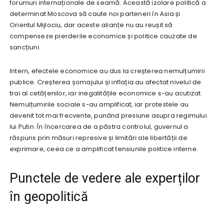
forumuri internaționale de seamă. Această izolare politică a
determinat Moscova să caute noi parteneri în Asia și
Orientul Mijlociu, dar aceste alianțe nu au reușit să
compenseze pierderile economice și politice cauzate de
sancțiuni.
Intern, efectele economice au dus la creșterea nemulțumirii
publice. Creșterea șomajului și inflația au afectat nivelul de
trai al cetățenilor, iar inegalitățile economice s-au acutizat.
Nemulțumirile sociale s-au amplificat, iar protestele au
devenit tot mai frecvente, punând presiune asupra regimului
lui Putin. În încercarea de a păstra controlul, guvernul a
răspuns prin măsuri represive și limitări ale libertății de
exprimare, ceea ce a amplificat tensiunile politice interne.
Punctele de vedere ale experților
în geopolitică