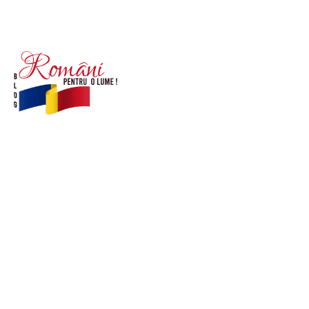
© Acest site este creat si administrat de
romanipentruolume.ro
. Toate drepturile rezervate.
Link-uri utile
POLITICĂ DE CONFIDENȚIALITATE –
ROMANIAPENTRUOLUME.RO