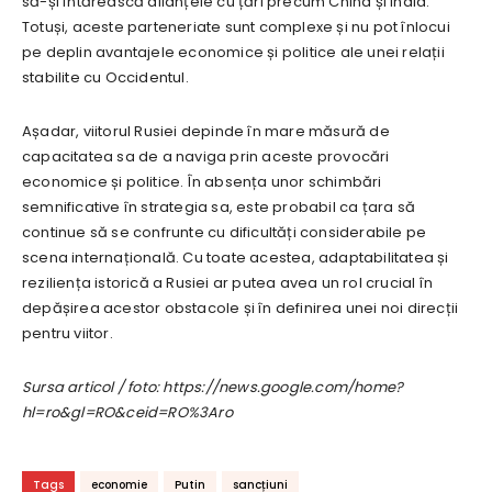
să-și întărească alianțele cu țări precum China și India.
Totuși, aceste parteneriate sunt complexe și nu pot înlocui
pe deplin avantajele economice și politice ale unei relații
stabilite cu Occidentul.
Așadar, viitorul Rusiei depinde în mare măsură de
capacitatea sa de a naviga prin aceste provocări
economice și politice. În absența unor schimbări
semnificative în strategia sa, este probabil ca țara să
continue să se confrunte cu dificultăți considerabile pe
scena internațională. Cu toate acestea, adaptabilitatea și
reziliența istorică a Rusiei ar putea avea un rol crucial în
depășirea acestor obstacole și în definirea unei noi direcții
pentru viitor.
Sursa articol / foto: https://news.google.com/home?
hl=ro&gl=RO&ceid=RO%3Aro
Tags
economie
Putin
sancțiuni