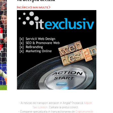
ÎNCĂRCAȚI MAI MULTE
- Ai nevoie de transport aeroport in Anglia? Încearcă
Airport
Taxi London
. Calitate la prețul corect.
- Companie specializata in tranzactionarea de
Criptomonede