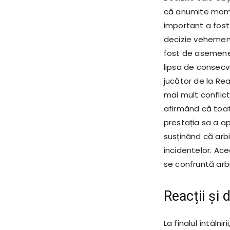
că anumite mome
important a fost 
decizie vehement
fost de asemenea 
lipsa de consecv
jucător de la Rea
mai mult conflict
afirmând că toat
prestația sa a apr
susținând că arbi
incidentelor. Ace
se confruntă arbi
Reacții și d
La finalul întâln