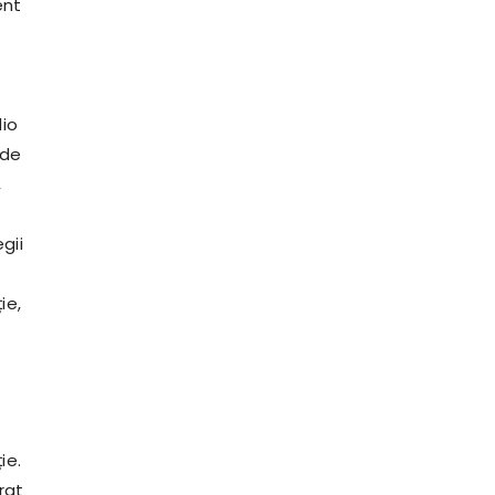
ent
i
dio
 de
,
gii
ie,
ie.
rat