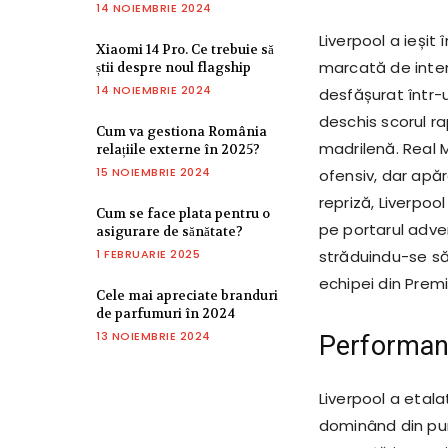
14 NOIEMBRIE 2024
Liverpool a ieșit
Xiaomi 14 Pro. Ce trebuie să
marcată de inten
știi despre noul flagship
14 NOIEMBRIE 2024
desfășurat într-
deschis scorul r
Cum va gestiona România
madrilenă. Real 
relațiile externe în 2025?
15 NOIEMBRIE 2024
ofensiv, dar apăr
repriză, Liverpoo
Cum se face plata pentru o
pe portarul adve
asigurare de sănătate?
1 FEBRUARIE 2025
străduindu-se să
echipei din Prem
Cele mai apreciate branduri
de parfumuri în 2024
13 NOIEMBRIE 2024
Performanț
Liverpool a etal
dominând din punc