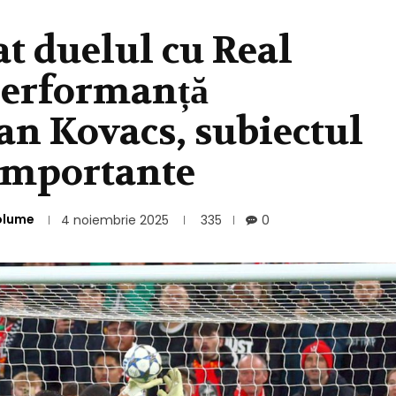
at duelul cu Real
performanță
an Kovacs, subiectul
 importante
olume
4 noiembrie 2025
335
0