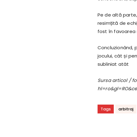
Pe de altă parte
resimțită de ech
fost în favoarea 
Concluzionând, pa
jocului, cât și p
subliniat atât
Sursa articol / 
hl=ro&gl=RO&c
Tags
arbitraj