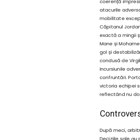
coerență impresi
atacurile adversa
mobilitate excep
Căpitanul Jordan 
exactă a mingii ș
Mane și Mohamed 
gol și destabili
condusă de Virgi
incursiunile adve
confruntări. Port
victoria echipei 
reflectând nu doa
Controvers
După meci, arbitr
Deciziile sale au