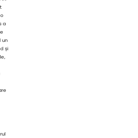
t
 o
s a
de
d un
d și
le,
i
are
rul