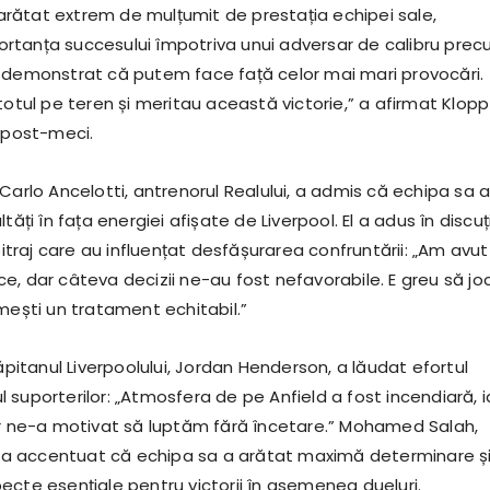
a arătat extrem de mulțumit de prestația echipei sale,
tanța succesului împotriva unui adversar de calibru pre
 demonstrat că putem face față celor mai mari provocări.
totul pe teren și meritau această victorie,” a afirmat Klopp
e post-meci.
Carlo Ancelotti, antrenorul Realului, a admis că echipa sa 
tăți în fața energiei afișate de Liverpool. El a adus în discuț
rbitraj care au influențat desfășurarea confruntării: „Am avut
, dar câteva decizii ne-au fost nefavorabile. E greu să joc
mești un tratament echitabil.”
căpitanul Liverpoolului, Jordan Henderson, a lăudat efortul
nul suporterilor: „Atmosfera de pe Anfield a fost incendiară, i
or ne-a motivat să luptăm fără încetare.” Mohamed Salah,
l, a accentuat că echipa sa a arătat maximă determinare ș
ecte esențiale pentru victorii în asemenea dueluri.