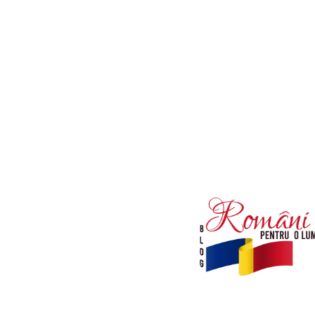
Afaceri si Industrii
Diverse noutati
Sanatate / Hobby