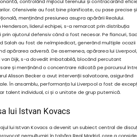
onantă, controlând mijlocul terenului și contracarând efici
rilor. Ofensivele au fost bine planificate, cu pase precise ș
țională, menținând presiunea asupra apărării Realului.
Henderson, liderul echipei, s-a remarcat prin distribuția
i prin ajutorul defensiv când a fost necesar. Pe flancuri, Sa
Salah au fost de neîmpiedicat, generând multiple ocazii
zând apărarea adversă. De asemenea, apărarea lui Liverpool
l van Dijk, s-a dovedit imbatabilă, blocând percutant
rsare și menținând o concentrare ridicată pe parcursul între
arul Alisson Becker a avut intervenții salvatoare, asigurând
sale. În ansamblu, performanța lui Liverpool a fost de excepț
r talent individual, ci și o unitate de grup puternică.
a lui Istvan Kovacs
ajul lui Istvan Kovacs a devenit un subiect central de discuț
 provocat nemulțumiri în tabăra Real Madrid, care a conside