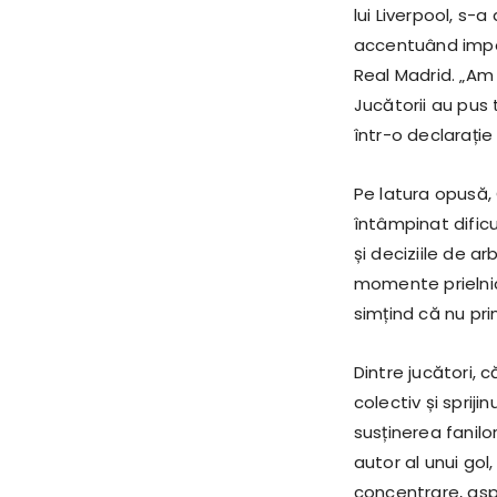
lui Liverpool, s-
accentuând impor
Real Madrid. „Am
Jucătorii au pus 
într-o declarați
Pe latura opusă, 
întâmpinat dificul
și deciziile de a
momente prielnice
simțind că nu pri
Dintre jucători, 
colectiv și spriji
susținerea fanil
autor al unui go
concentrare, asp