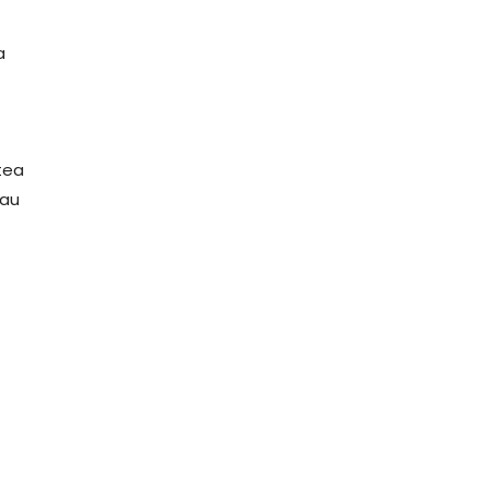
a
tea
 au