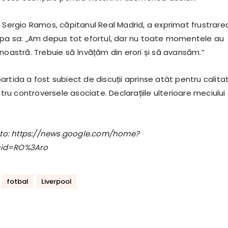
, Sergio Ramos, căpitanul Real Madrid, a exprimat frustrare
ipa sa: „Am depus tot efortul, dar nu toate momentele au
noastră. Trebuie să învățăm din erori și să avansăm.”
rtida a fost subiect de discuții aprinse atât pentru calita
entru controversele asociate. Declarațiile ulterioare meciului
foto: https://news.google.com/home?
eid=RO%3Aro
fotbal
Liverpool