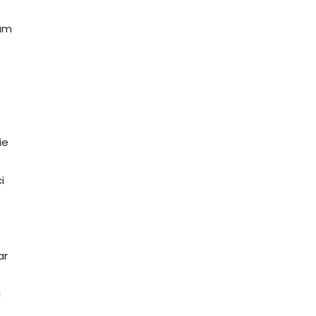
cum
a
ie
i
ar
i