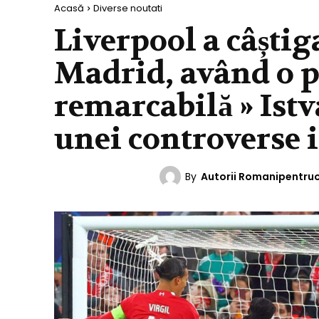
Acasă
Diverse noutati
Liverpool a câștig
Madrid, având o 
remarcabilă » Istv
unei controverse
By
Autorii Romanipentru
DIVERSE NOUTATI