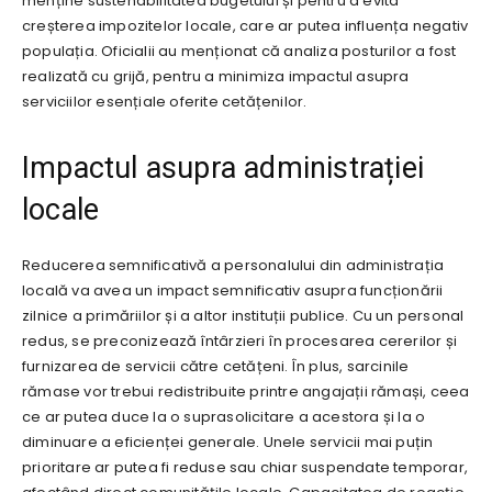
menține sustenabilitatea bugetului și pentru a evita
creșterea impozitelor locale, care ar putea influența negativ
populația. Oficialii au menționat că analiza posturilor a fost
realizată cu grijă, pentru a minimiza impactul asupra
serviciilor esențiale oferite cetățenilor.
Impactul asupra administrației
locale
Reducerea semnificativă a personalului din administrația
locală va avea un impact semnificativ asupra funcționării
zilnice a primăriilor și a altor instituții publice. Cu un personal
redus, se preconizează întârzieri în procesarea cererilor și
furnizarea de servicii către cetățeni. În plus, sarcinile
rămase vor trebui redistribuite printre angajații rămași, ceea
ce ar putea duce la o suprasolicitare a acestora și la o
diminuare a eficienței generale. Unele servicii mai puțin
prioritare ar putea fi reduse sau chiar suspendate temporar,