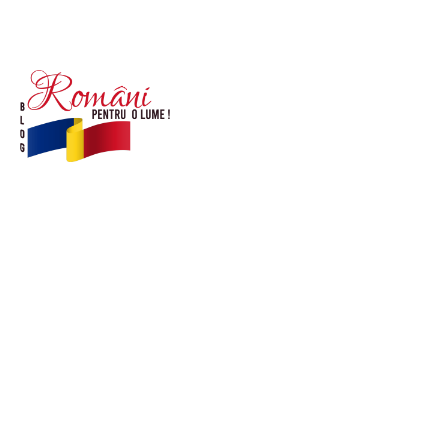
© Acest site este creat si administrat de
romanipentruolume.ro
. Toate drepturile rezervate.
Link-uri utile
POLITICĂ DE CONFIDENȚIALITATE –
ROMANIAPENTRUOLUME.RO