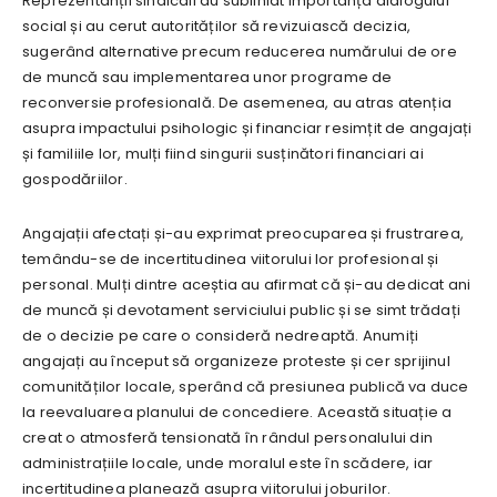
Reprezentanții sindicali au subliniat importanța dialogului
social și au cerut autorităților să revizuiască decizia,
sugerând alternative precum reducerea numărului de ore
de muncă sau implementarea unor programe de
reconversie profesională. De asemenea, au atras atenția
asupra impactului psihologic și financiar resimțit de angajați
și familiile lor, mulți fiind singurii susținători financiari ai
gospodăriilor.
Angajații afectați și-au exprimat preocuparea și frustrarea,
temându-se de incertitudinea viitorului lor profesional și
personal. Mulți dintre aceștia au afirmat că și-au dedicat ani
de muncă și devotament serviciului public și se simt trădați
de o decizie pe care o consideră nedreaptă. Anumiți
angajați au început să organizeze proteste și cer sprijinul
comunităților locale, sperând că presiunea publică va duce
la reevaluarea planului de concediere. Această situație a
creat o atmosferă tensionată în rândul personalului din
administrațiile locale, unde moralul este în scădere, iar
incertitudinea planează asupra viitorului joburilor.