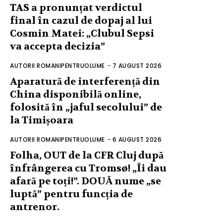
TAS a pronunțat verdictul
final în cazul de dopaj al lui
Cosmin Matei: „Clubul Sepsi
va accepta decizia”
AUTORII ROMANIPENTRUOLUME
-
7 AUGUST 2026
Aparatură de interferență din
China disponibilă online,
folosită în „jaful secolului” de
la Timișoara
AUTORII ROMANIPENTRUOLUME
-
6 AUGUST 2026
Folha, OUT de la CFR Cluj după
înfrângerea cu Tromsø! „Îi dau
afară pe toți!”. DOUĂ nume „se
luptă” pentru funcția de
antrenor.