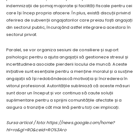
indemnizații de șomaj majorate și facilități fiscale pentru cei
care își încep propria afacere. În plus, există discuții privind
oferirea de subvenții angajatorilor care preiau foști angajați
din sectorul public, încurajând astfel integrarea acestora în
sectorul privat.
Paralel, se vor organiza sesiuni de consiliere și suport
psihologic pentru a ajuta angajații să gestioneze stresul și
incertitudinea asociate pierderii locului de muncă. Aceste
inițiative sunt esențiale pentru a menține moralul și a susține
angajații să își redobândească motivația și încrederea în
viitorul profesional. Autoritățile subliniază că aceste măsuri
sunt doar un început și vor continua să caute soluții
suplimentare pentru a sprijini comunitățile afectate și a
asigura o tranziție cât mai lină pentru toți cei implicați.
Sursa articol / foto: https://news.google.com/home?
hl=ro&gl=RO&ceid=RO%3Aro