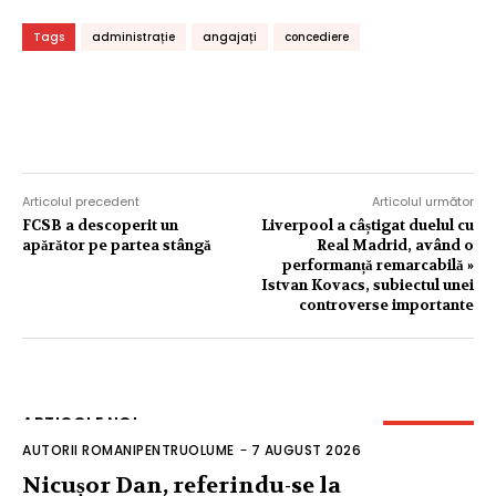
Tags
administrație
angajați
concediere
Articolul precedent
Articolul următor
FCSB a descoperit un
Liverpool a câștigat duelul cu
apărător pe partea stângă
Real Madrid, având o
performanță remarcabilă »
Istvan Kovacs, subiectul unei
controverse importante
ARTICOLE NOI
AUTORII ROMANIPENTRUOLUME
-
7 AUGUST 2026
Nicușor Dan, referindu-se la