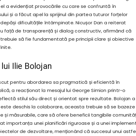
el a evidențiat provocările cu care se confruntă în
ui și a făcut apel la sprijinul din partea tuturor forțelor
 depăși dificultățile întâmpinate. Nicușor Dan a reiterat
 față de transparență și dialog constructiv, afirmând că
trebuie să fie fundamentată pe principii clare și obiective
nite.
ui Ilie Bolojan
oscut pentru abordarea sa pragmatică și eficientă în
lică, a reacționat la mesajul lui George Simion printr-o
flectă stilul său direct și orientat spre rezultate. Bolojan a
și este deschis la colaborare, aceasta trebuie să se bazeze
 și măsurabile, care să ofere beneficii tangibile comunităț
iniat importanța unei planificări riguroase și a unei implement
roiectelor de dezvoltare, menționând că succesul unui astfe