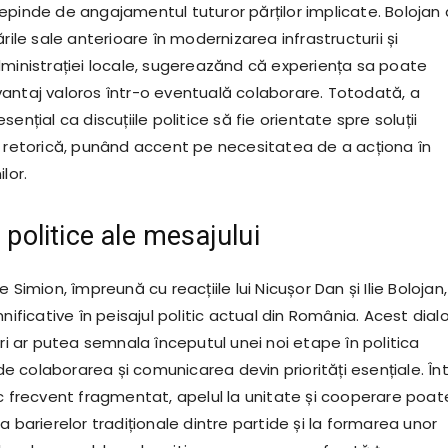
epinde de angajamentul tuturor părților implicate. Bolojan 
ările sale anterioare în modernizarea infrastructurii și
dministrației locale, sugereazănd că experiența sa poate
antaj valoros într-o eventuală colaborare. Totodată, a
ențial ca discuțiile politice să fie orientate spre soluții
e retorică, punând accent pe necesitatea de a acționa în
lor.
e politice ale mesajului
 Simion, împreună cu reacțiile lui Nicușor Dan și Ilie Bolojan,
mnificative în peisajul politic actual din România. Acest dial
eri ar putea semnala începutul unei noi etape în politica
 colaborarea și comunicarea devin priorități esențiale. Înt
ic frecvent fragmentat, apelul la unitate și cooperare poat
a barierelor tradiționale dintre partide și la formarea unor