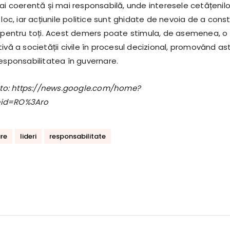
ai coerentă și mai responsabilă, unde interesele cetățenilo
 loc, iar acțiunile politice sunt ghidate de nevoia de a const
n pentru toți. Acest demers poate stimula, de asemenea, o
ivă a societății civile în procesul decizional, promovând ast
responsabilitatea în guvernare.
foto: https://news.google.com/home?
eid=RO%3Aro
re
lideri
responsabilitate