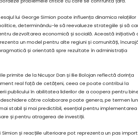
abordeze problemele critice cu care se confruntă țara.
ajul lui George Simion poate influența dinamica relațiilor
politice, determinându-le să reevalueze strategiile și să c
entru dezvoltarea economică și socială. Această inițiativă 
rezenta un model pentru alte regiuni și comunități, încuraj
ragmatică și orientată spre rezultate în administrația
ile primite de la Nicușor Dan și Ilie Bolojan reflectă dorința
ment real față de cetățeni, ceea ce poate contribui la
rii publicului în abilitatea liderilor de a coopera pentru bin
deschidere către colaborare poate genera, pe termen lun
 mai stabil și mai predictibil, esențial pentru implementarea
re și pentru atragerea de investiții.
ui Simion și reacțiile ulterioare pot reprezenta un pas impor