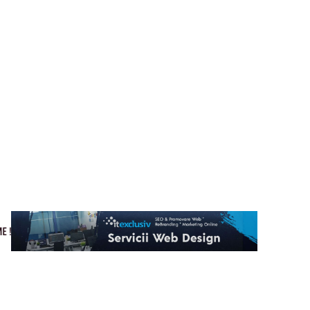
Cultura si Entertainment
Home & Deco
Tech