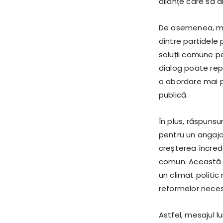
alianțe care să 
De asemenea, mes
dintre partidele 
soluții comune p
dialog poate rep
o abordare mai p
publică.
În plus, răspunsur
pentru un angaja
creșterea încrede
comun. Această 
un climat politic
reformelor necesa
Astfel, mesajul l