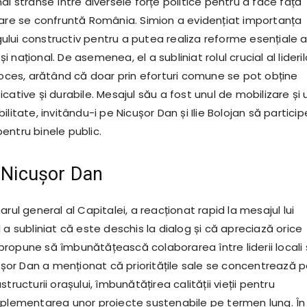
ai strânse între diversele forțe politice pentru a face față
care se confruntă România. Simion a evidențiat importanța
logului constructiv pentru a putea realiza reforme esențiale 
 și național. De asemenea, el a subliniat rolul crucial al lideril
proces, arătând că doar prin eforturi comune se pot obține
cative și durabile. Mesajul său a fost unul de mobilizare și 
litate, invitându-i pe Nicușor Dan și Ilie Bolojan să particip
entru binele public.
i Nicușor Dan
arul general al Capitalei, a reacționat rapid la mesajul lui
 a subliniat că este deschis la dialog și că apreciază orice
și propune să îmbunătățească colaborarea între liderii locali 
cușor Dan a menționat că prioritățile sale se concentrează 
tructurii orașului, îmbunătățirea calității vieții pentru
mplementarea unor proiecte sustenabile pe termen lung. În