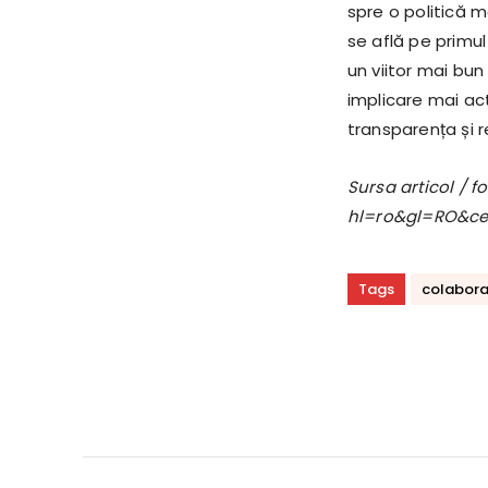
spre o politică m
se află pe primul
un viitor mai bu
implicare mai act
transparența și 
Sursa articol / 
hl=ro&gl=RO&c
Tags
colabora
Acțiune