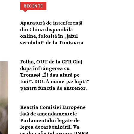
RECENTE
Aparatură de interferență
din China disponibilă
online, folosită în „jaful
secolului” de la Timișoara
Folha, OUT de la CFR Cluj
după înfrângerea cu
Tromsø! „Îi dau afară pe
toți!”. DOUĂ nume „se luptă”
pentru funcția de antrenor.
Reacția Comisiei Europene
față de amendamentele
Parlamentului legate de
legea decarbonizării. Va
evalua efectul asupra PNRR.