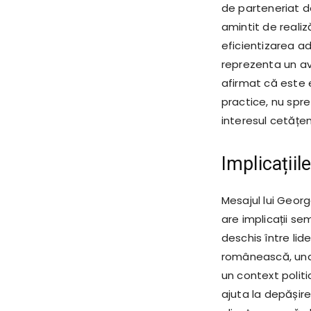
de parteneriat d
amintit de realiz
eficientizarea a
reprezenta un av
afirmat că este es
practice, nu spr
interesul cetățeni
Implicațiil
Mesajul lui George
are implicații se
deschis între lid
românească, unde
un context polit
ajuta la depășire