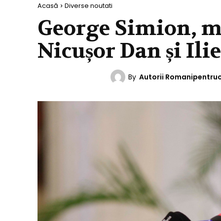
Acasă
Diverse noutati
George Simion, me
Nicușor Dan și Ili
By
Autorii Romanipentru
DIVERSE NOUTATI