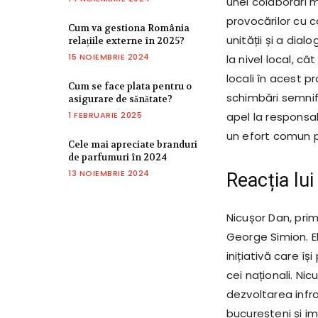
unei colaborări m
provocărilor cu 
Cum va gestiona România
unității și a dia
relațiile externe în 2025?
15 NOIEMBRIE 2024
la nivel local, cât
locali în acest 
Cum se face plata pentru o
schimbări semnifi
asigurare de sănătate?
1 FEBRUARIE 2025
apel la responsabi
un efort comun p
Cele mai apreciate branduri
de parfumuri în 2024
13 NOIEMBRIE 2024
Reacția lu
Nicușor Dan, prim
George Simion. El
inițiativă care î
cei naționali. Ni
dezvoltarea infras
bucureșteni și i