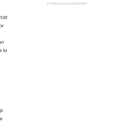
si infrastructura blockchain.
atât
or
un
e la
și
pe