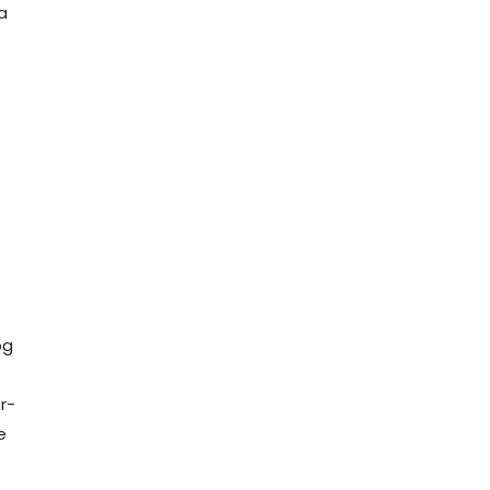
a
og
r-
e