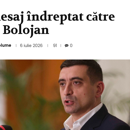
saj îndreptat către
e Bolojan
olume
6 iulie 2026
91
0