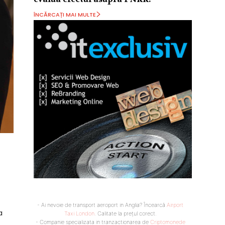
ÎNCĂRCAȚI MAI MULTE
- Ai nevoie de transport aeroport in Anglia? Încearcă
Airport
a
Taxi London
. Calitate la prețul corect.
- Companie specializata in tranzactionarea de
Criptomonede