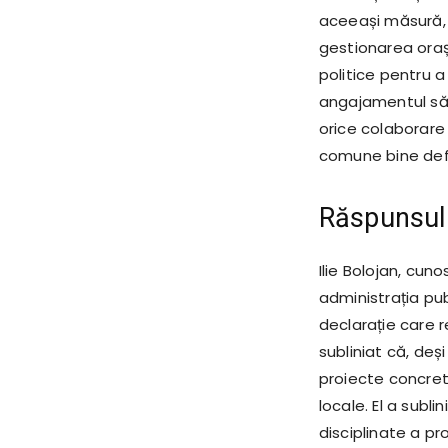
aceeași măsură, 
gestionarea orașul
politice pentru a
angajamentul său
orice colaborare 
comune bine defi
Răspunsul l
Ilie Bolojan, cun
administrația pub
declarație care re
subliniat că, de
proiecte concrete
locale. El a subl
disciplinate a p