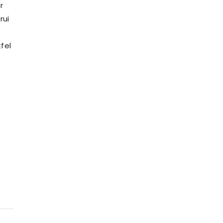
r
rui
fel