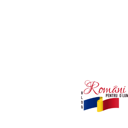
Afaceri si Industrii
Diverse noutati
Sanatate / Hobby