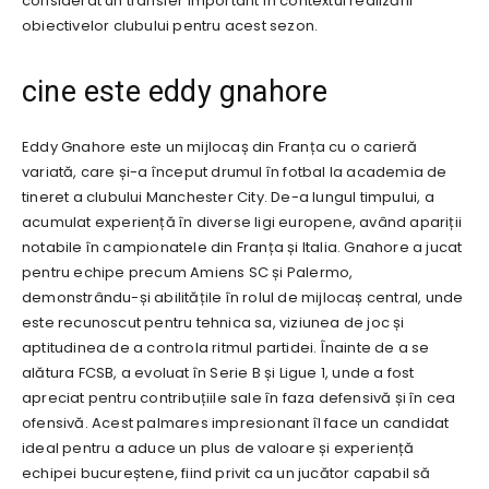
considerat un transfer important în contextul realizării
obiectivelor clubului pentru acest sezon.
cine este eddy gnahore
Eddy Gnahore este un mijlocaș din Franța cu o carieră
variată, care și-a început drumul în fotbal la academia de
tineret a clubului Manchester City. De-a lungul timpului, a
acumulat experiență în diverse ligi europene, având apariții
notabile în campionatele din Franța și Italia. Gnahore a jucat
pentru echipe precum Amiens SC și Palermo,
demonstrându-și abilitățile în rolul de mijlocaș central, unde
este recunoscut pentru tehnica sa, viziunea de joc și
aptitudinea de a controla ritmul partidei. Înainte de a se
alătura FCSB, a evoluat în Serie B și Ligue 1, unde a fost
apreciat pentru contribuțiile sale în faza defensivă și în cea
ofensivă. Acest palmares impresionant îl face un candidat
ideal pentru a aduce un plus de valoare și experiență
echipei bucureștene, fiind privit ca un jucător capabil să