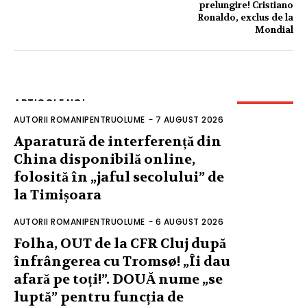
prelungire! Cristiano
Ronaldo, exclus de la
Mondial
ARTICOLE NOI
AUTORII ROMANIPENTRUOLUME
-
7 AUGUST 2026
Aparatură de interferență din
China disponibilă online,
folosită în „jaful secolului” de
la Timișoara
AUTORII ROMANIPENTRUOLUME
-
6 AUGUST 2026
Folha, OUT de la CFR Cluj după
înfrângerea cu Tromsø! „Îi dau
afară pe toți!”. DOUĂ nume „se
luptă” pentru funcția de