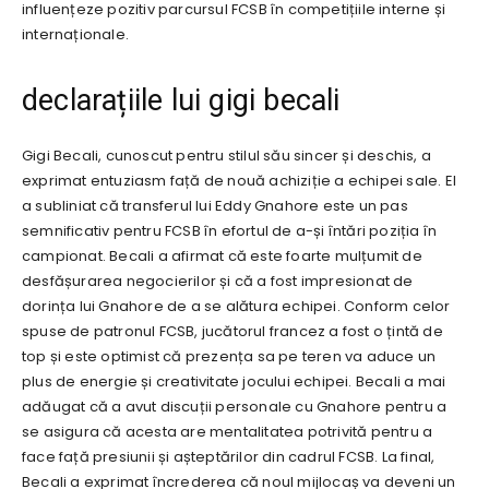
influențeze pozitiv parcursul FCSB în competițiile interne și
internaționale.
declarațiile lui gigi becali
Gigi Becali, cunoscut pentru stilul său sincer și deschis, a
exprimat entuziasm față de nouă achiziție a echipei sale. El
a subliniat că transferul lui Eddy Gnahore este un pas
semnificativ pentru FCSB în efortul de a-și întări poziția în
campionat. Becali a afirmat că este foarte mulțumit de
desfășurarea negocierilor și că a fost impresionat de
dorința lui Gnahore de a se alătura echipei. Conform celor
spuse de patronul FCSB, jucătorul francez a fost o țintă de
top și este optimist că prezența sa pe teren va aduce un
plus de energie și creativitate jocului echipei. Becali a mai
adăugat că a avut discuții personale cu Gnahore pentru a
se asigura că acesta are mentalitatea potrivită pentru a
face față presiunii și așteptărilor din cadrul FCSB. La final,
Becali a exprimat încrederea că noul mijlocaș va deveni un