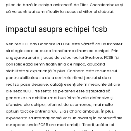
pilon de bază în echipa antrenată de Elias Charalambous și
că va contribui semnificativ la succesul viitor al clubului.
impactul asupra echipei fcsb
Venirea lui Eddy Gnahore la FCSB este văzută ca un transfer
strategic care ar putea transforma dinamica echipei. Prin
angajarea unui mijlocaș de valoarea lui Gnahore, FCSB își
consolidează semnificativ linia de mijloc, aducând
stabilitate și experiență în plus. Gnahore este recunoscut
pentru abilitatea sa de a controla ritmul jocului și de a
realiza pase decisive, calități esențiale în meciurile dificile
ale sezonului. Prezența sa pe teren este așteptată să
genereze un echilibru mai bun între fazele defensive și
ofensive ale echipei, oferind, de asemenea, mai multe
opțiuni tactice antrenorului Elias Charalambous. În plus,
experiența sa internațională va fi un avantaj în confruntările
europene, unde FCSB are mari ambiții. Tinerii jucători ai