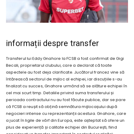
informații despre transfer
Transferul lui Eddy Gnahore la FCSB a fost confirmat de Gigi
Becali, proprietarul clubului, care a declarat că toate
aspectele au fost deja clarificate. Jucătorul francez vine să
întărească sectorul de mijloc al echipei, iar discuțiile s-au
finalizat cu succes, Gnahore urmând să se alăture echipei în
cel mai scurt timp. Detaliile privind suma transferului și
perioada contractului nu au fost făcute publice, dar se pare
că FCSB a reușit să obțină semnătura mijlocașului după
negocieri intense cu reprezentanții acestuia. Gnahore, care
a jucat în ligile de vârf din Europa, este așteptat să ofere un
plus de experiență și calitate echipei din București, fiind