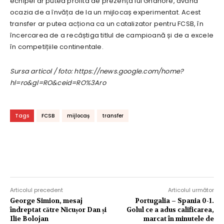
echipei ar putea profita de prezența lui Gnahore, având
ocazia de a învăța de la un mijlocaș experimentat. Acest
transfer ar putea acționa ca un catalizator pentru FCSB, în
încercarea de a recâștiga titlul de campioană și de a excele
în competițiile continentale.
Sursa articol / foto: https://news.google.com/home?
hl=ro&gl=RO&ceid=RO%3Aro
Tags
FCSB
mijlocaș
transfer
Articolul precedent
Articolul următor
George Simion, mesaj
Portugalia – Spania 0-1.
îndreptat către Nicușor Dan și
Golul ce a adus calificarea,
Ilie Bolojan
marcat în minutele de